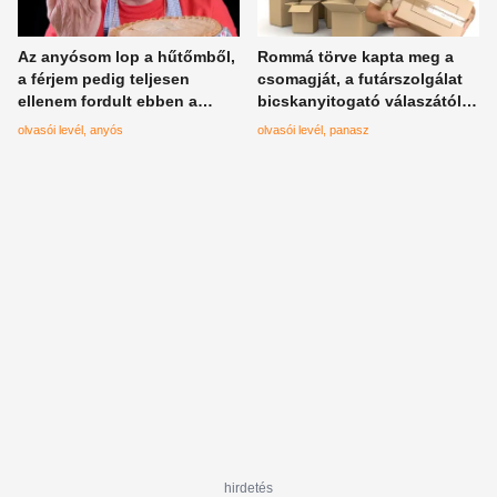
Az anyósom lop a hűtőmből,
Rommá törve kapta meg a
a férjem pedig teljesen
csomagját, a futárszolgálat
ellenem fordult ebben a
bicskanyitogató válaszától
szörnyű helyzetben
pedig te sem térsz majd
olvasói levél
anyós
olvasói levél
panasz
magadhoz
hirdetés