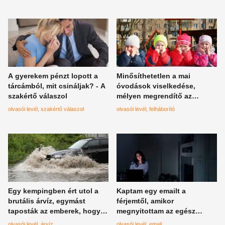
A gyerekem pénzt lopott a
Minősíthetetlen a mai
tárcámból, mit csináljak? - A
óvodások viselkedése,
szakértő válaszol
mélyen megrendítő az
édesanya vallomása
olvasói levél
szakértő válaszol
olvasói levél
felháborító
Egy kempingben ért utol a
Kaptam egy emailt a
brutális árvíz, egymást
férjemtől, amikor
taposták az emberek, hogy
megnyitottam az egész
kijussanak a helyről
életem összeomlott
olvasói levél
árvíz
olvasói levél
email