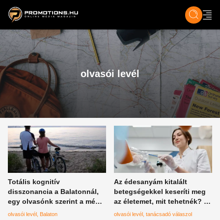
ZENE, FILM & KULT
SPORT
GASZTRO & UTAZÁS
SZÍNES
ÉLET
TECH & TU
olvasói levél
Totális kognitív
Az édesanyám kitalált
disszonancia a Balatonnál,
betegségekkel keseríti meg
egy olvasónk szerint a média
az életemet, mit tehetnék? -
hazudik
A tanáccsadó válaszol
olvasói levél
Balaton
olvasói levél
tanácsadó válaszol