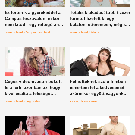
Ez történik a gyerekeddel a
Totális kiakadás: több tízezer
Campus fesztiválon, mikor
forintot fizetett ki egy
nem látod - egy rettegő anya
balatoni étteremben, mégis
levele
rendőröket akartak ráhívni
olvasói levél
Campus fesztivál
olvasói levél
Balaton
Céges videóhíváson bukott
Felnőtteknek szóló filmben
le a férfi, azonban az, hogy
ismertem fel a kedvesemet,
kivel csalta a feleségét
akármikor együtt vagyunk
mindennél megdöbbentőbb
csak erre tudok gondolni
olvasói levél
megcsalás
szexi
olvasói levél
volt