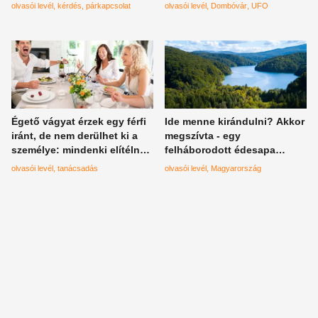
megsemmisült a felvétel
olvasói levél
kérdés
párkapcsolat
olvasói levél
Dombóvár
UFO
Égető vágyat érzek egy férfi
Ide menne kirándulni? Akkor
iránt, de nem derülhet ki a
megszívta - egy
személye: mindenki elítélne,
felháborodott édesapa
ha megtudják kiről
beszámolója egy pesti
olvasói levél
tanácsadás
olvasói levél
Magyarország
álmodozok mindennap
természetpusztításról