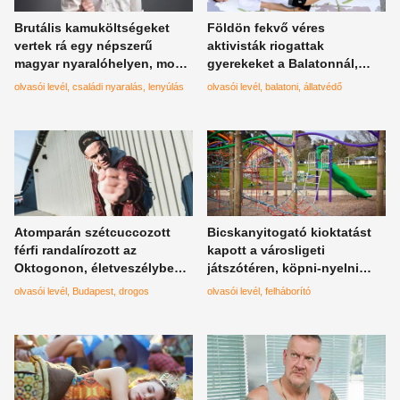
Brutális kamuköltségeket
Földön fekvő véres
vertek rá egy népszerű
aktivisták riogattak
magyar nyaralóhelyen, most
gyerekeket a Balatonnál,
futhat a pénze után a
rengeteg szülő háborodott
olvasói levél
családi nyaralás
lenyúlás
olvasói levél
balatoni
állatvédő
becsapott család
fel a performanszon
Atomparán szétcuccozott
Bicskanyitogató kioktatást
férfi randalírozott az
kapott a városligeti
Oktogonon, életveszélyben
játszótéren, köpni-nyelni
éreztem magamat több másik
nem tudott a letámadott
olvasói levél
Budapest
drogos
olvasói levél
felháborító
emberrel együtt
édesanya