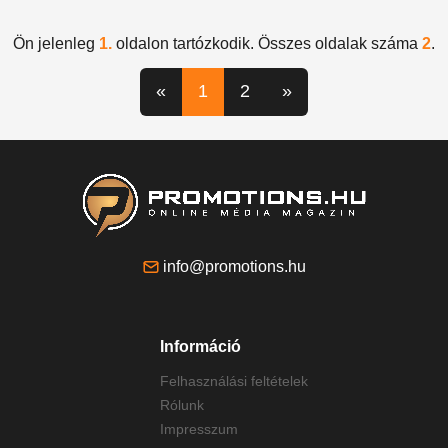
Ön jelenleg
1.
oldalon tartózkodik. Összes oldalak száma
2
.
«
1
2
»
info@promotions.hu
Információ
Felhasználási feltételek
Rólunk
Impresszum