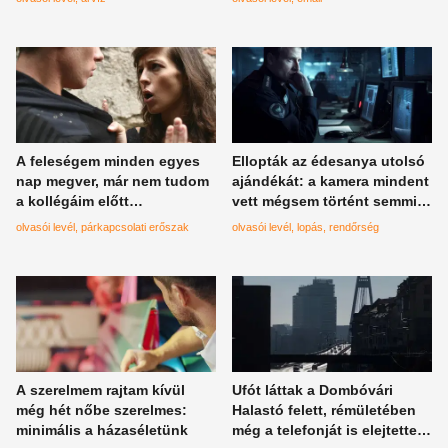
A feleségem minden egyes
Ellopták az édesanya utolsó
nap megver, már nem tudom
ajándékát: a kamera mindent
a kollégáim előtt
vett mégsem történt semmi,
kimagyarázni a kék foltokat
nem a 100 000 forintos kár
olvasói levél
párkapcsolati erőszak
olvasói levél
lopás
rendőrség
fáj a legjobban
A szerelmem rajtam kívül
Ufót láttak a Dombóvári
még hét nőbe szerelmes:
Halastó felett, rémületében
minimális a házaséletünk
még a telefonját is elejtette,