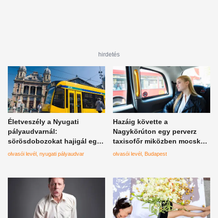
hirdetés
Életveszély a Nyugati
Hazáig követte a
pályaudvarnál:
Nagykörúton egy perverz
sörösdobozokat hajigál egy
taxisofőr miközben mocskos
magából kikelt nő az
ajánlatokkal bombázta, alig
olvasói levél
nyugati pályaudvar
olvasói levél
Budapest
aluljáróban
tudott elmenekülni a pórul
járt lány