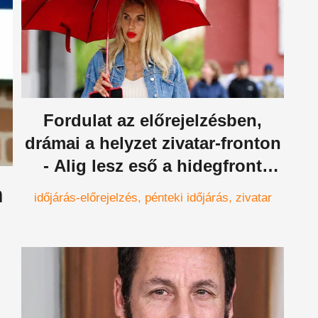
Fordulat az előrejelzésben,
drámai a helyzet zivatar-fronton
- Alig lesz eső a hidegfront
nyomában?
n
időjárás-előrejelzés
pénteki időjárás
zivatar