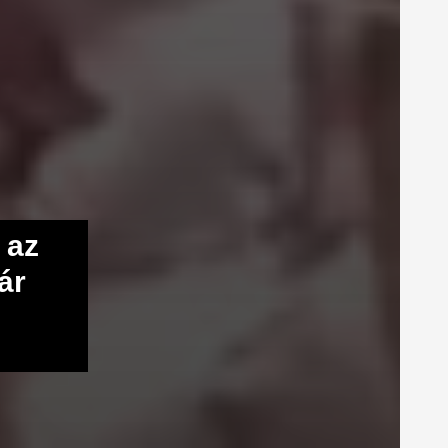
 az
ár
!