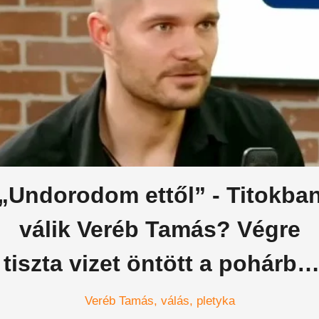
„Undorodom ettől” - Titokba
válik Veréb Tamás? Végre
tiszta vizet öntött a pohárba,
elárulta az igazságot
Veréb Tamás
válás
pletyka