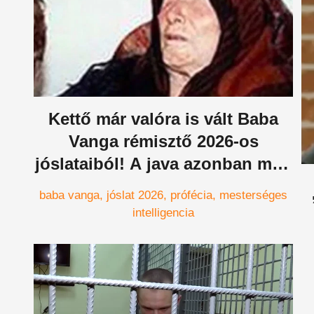
Kettő már valóra is vált Baba
Vanga rémisztő 2026-os
jóslataiból! A java azonban még
csak most jön...
baba vanga
jóslat 2026
prófécia
mesterséges
intelligencia