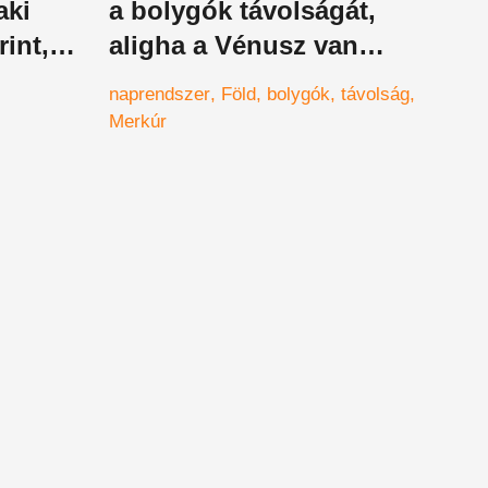
aki
a bolygók távolságát,
int,
aligha a Vénusz van
hozzánk a legközelebb
naprendszer
Föld
bolygók
távolság
Merkúr