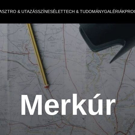
ASZTRO & UTAZÁS
SZÍNES
ÉLET
TECH & TUDOMÁNY
GALÉRIÁK
PRO
Merkúr