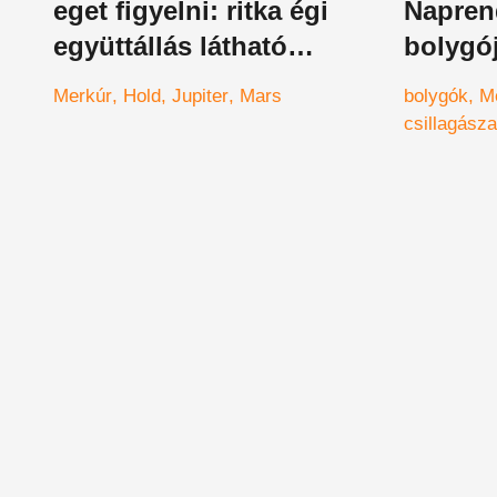
eget figyelni: ritka égi
Napren
együttállás látható
bolygó
Magyarországról
felisme
Merkúr
Hold
Jupiter
Mars
bolygók
M
csillagásza