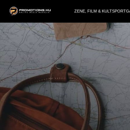
ZENE, FILM & KULT
SPORT
G