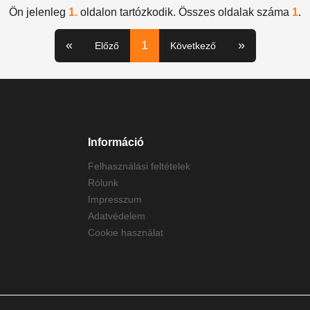
Ön jelenleg
1.
oldalon tartózkodik. Összes oldalak száma
1
.
«
1
»
Előző
Következő
Információ
Felhasználási feltételek
Rólunk
Impresszum
Adatvédelem
Cookie használat