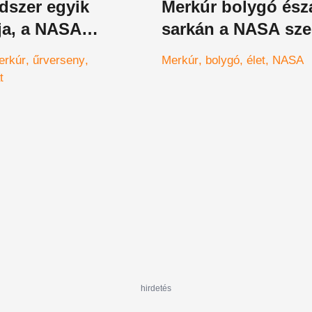
dszer egyik
Merkúr bolygó ész
ja, a NASA
sarkán a NASA szer
rése forradalmi
közelednek a
erkúr
űrverseny
Merkúr
bolygó
élet
NASA
földönkívüliek?
t
hirdetés