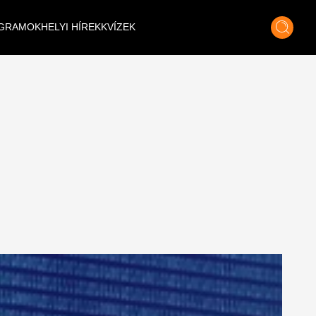
GRAMOK
HELYI HÍREK
KVÍZEK