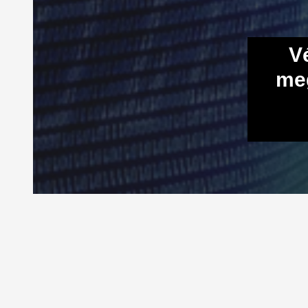
V
meg