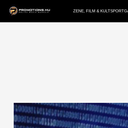
ZENE, FILM & KULT
SPORT
G