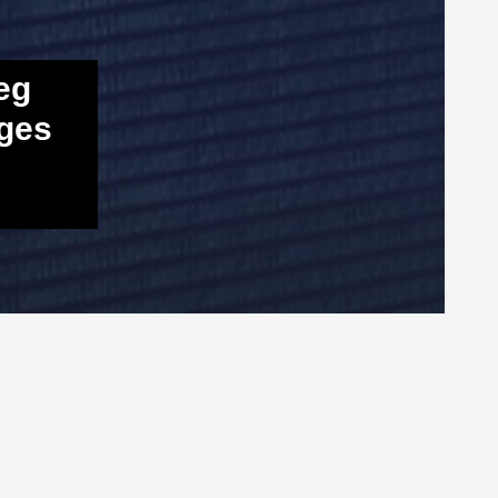
eg
éges