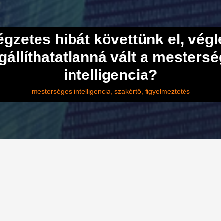
égzetes hibát követtünk el, végl
állíthatatlanná vált a mesters
intelligencia?
mesterséges intelligencia
szakértő
figyelmeztetés