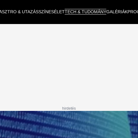
ASZTRO & UTAZÁS
SZÍNES
ÉLET
TECH & TUDOMÁNY
GALÉRIÁK
PRO
hirdetés