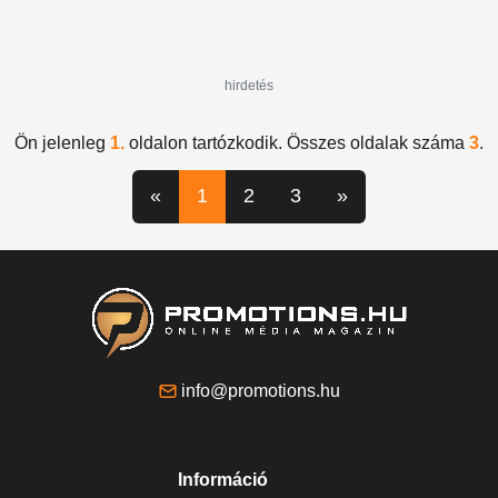
hirdetés
Ön jelenleg
1.
oldalon tartózkodik. Összes oldalak száma
3
.
«
1
2
3
»
info@promotions.hu
Információ