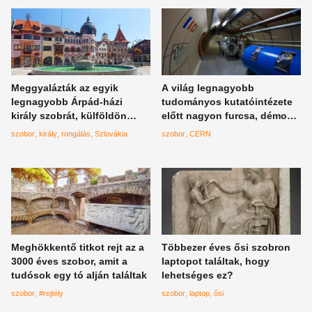
Meggyalázták az egyik
A világ legnagyobb
legnagyobb Árpád-házi
tudományos kutatóintézete
király szobrát, külföldön
előtt nagyon furcsa, démoni
történt a felháborító eset
szobor áll, vajon mire utal
szobor
király
rongálás
Szlovákia
szobor
CERN
ez?
Meghökkentő titkot rejt az a
Többezer éves ősi szobron
3000 éves szobor, amit a
laptopot találtak, hogy
tudósok egy tó alján találtak
lehetséges ez?
szobor
#rejtély
szobor
laptop
ősi