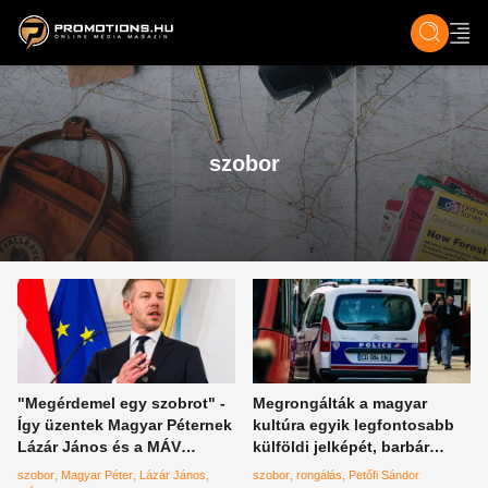
ZENE, FILM & KULT
SPORT
GASZTRO & UTAZÁS
SZÍNES
ÉLET
TECH & TU
szobor
"Megérdemel egy szobrot" -
Megrongálták a magyar
Így üzentek Magyar Péternek
kultúra egyik legfontosabb
Lázár János és a MÁV
külföldi jelképét, barbár
áldozatai
pusztítás Franciaországban
szobor
Magyar Péter
Lázár János
szobor
rongálás
Petőfi Sándor