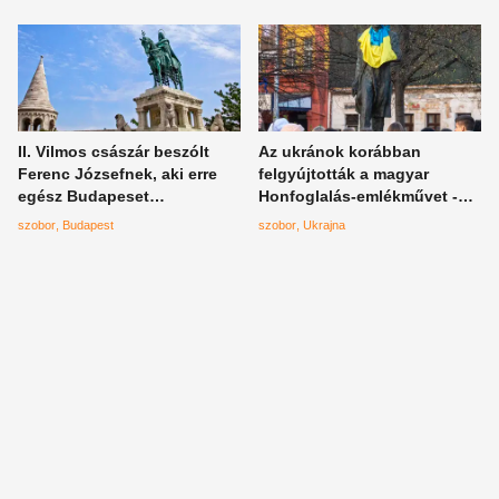
II. Vilmos császár beszólt
Az ukránok korábban
Ferenc Józsefnek, aki erre
felgyújtották a magyar
egész Budapeset
Honfoglalás-emlékművet -
átalakította, vérig sértette a
most azzal üzentek nekik a
szobor
Budapest
szobor
Ukrajna
kritika rögtön cselekedett
fővárosban