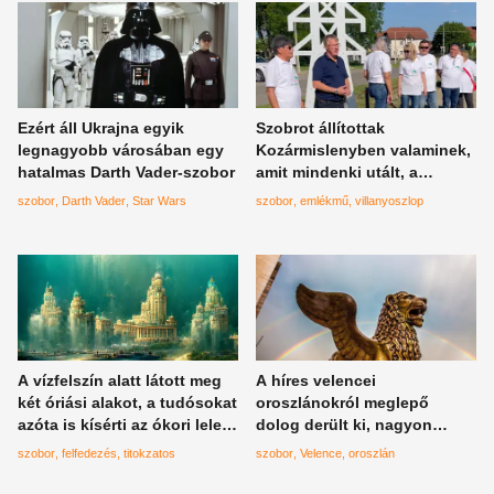
Ezért áll Ukrajna egyik
Szobrot állítottak
legnagyobb városában egy
Kozármislenyben valaminek,
hatalmas Darth Vader-szobor
amit mindenki utált, a
polgármester büszke rá
szobor
Darth Vader
Star Wars
szobor
emlékmű
villanyoszlop
A vízfelszín alatt látott meg
A híres velencei
két óriási alakot, a tudósokat
oroszlánokról meglepő
azóta is kísérti az ókori lelet
dolog derült ki, nagyon
rejtélye
messziről kerültek oda
szobor
felfedezés
titokzatos
szobor
Velence
oroszlán