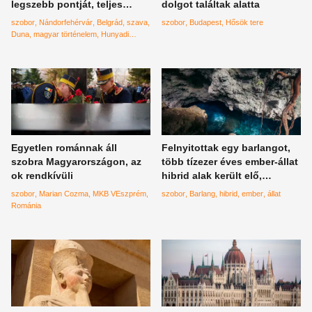
legszebb pontját, teljes
dolgot találtak alatta
csalódás az igazság
szobor
Nándorfehérvár
Belgrád
szava
szobor
Budapest
Hősök tere
Duna
magyar történelem
Hunyadi
Mátyás
Szerbia
Egyetlen románnak áll
Felnyitottak egy barlangot,
szobra Magyarországon, az
több tízezer éves ember-állat
ok rendkívüli
hibrid alak került elő,
évtizedekig sokkolta a
szobor
Marian Cozma
MKB VEszprém
szobor
Barlang
hibrid
ember
állat
tudósokat a felfedezés
Románia