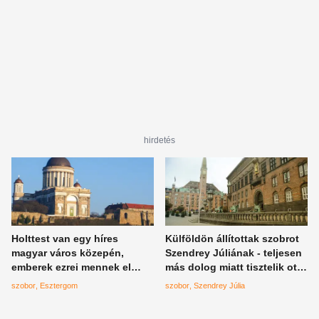
hirdetés
Holttest van egy híres
Külföldön állítottak szobrot
magyar város közepén,
Szendrey Júliának - teljesen
emberek ezrei mennek el
más dolog miatt tisztelik ott,
mellette minden nap
nem mint Petőfi özvegyét
szobor
Esztergom
szobor
Szendrey Júlia