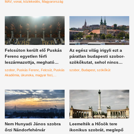
MÁV
vonat
közlekedés
Magyarország
Felcsúton került elő Puskás
Az egész világ irigyli ezt a
Ferenc egyetlen férfi
páratlan budapesti szobor-
leszármazottja, megható
szökőkutat, sehol nincs
képet mutattak róla, így néz
ilyen
szobor
Puskás Ferenc
Felcsút
Puskás
szobor
Budapest
szökőkút
ki ő
Akadémia
ükunoka
magyar foci
Mészáros Lőrinc
Nem Hunyadi János szobra
Leemelték a Hősök tere
őrzi Nándorfehérvár
ikonikus szobrát, meglepő