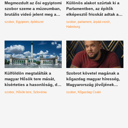
Megmozdult az ősi egyiptomi
Különös alakot szúrtak ki a
szobor szeme a múzeumban,
Parlamentben, az építők
brutális videó jelent meg az
elképesztő fricskát adtak a
interneten, a turisták teljesen
Habsburgoknak
szobor
Egyiptom
építészet
szobor
parlament
árpád vezér
ledöbbentek?
Habsburg
Külföldön megtalálták a
Szobrot követel magának a
magyar Hősök tere mását,
kőgazdag magyar híresség,
kísérteties a hasonlóság, de
Magyarország jövőjének
okkal látható pont itt az
tartja magát
szobor
Hősök tere
Szlovénia
szobor
Kőgazdag Csabi
ikonikus építmény