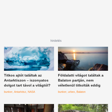
hirdetés
Titkos ajtót találtak az
Földalatti világot találtak a
Antarktiszon – iszonyatos
Balaton partján, nem
dolgot tart távol a világtól?
véletlenül titkolták eddig
bunker
Antarktisz
NASA
bunker
urbex
Balaton