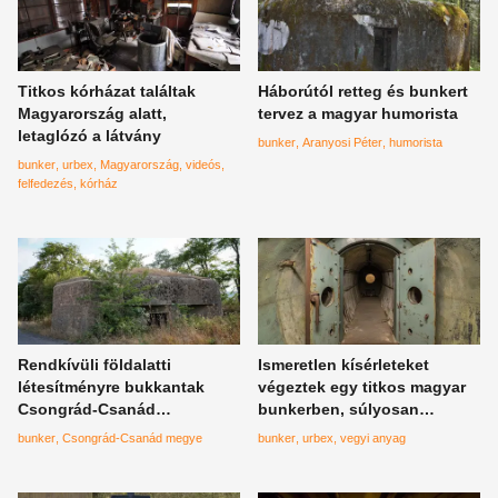
Titkos kórházat találtak
Háborútól retteg és bunkert
Magyarország alatt,
tervez a magyar humorista
letaglózó a látvány
bunker
Aranyosi Péter
humorista
bunker
urbex
Magyarország
videós
felfedezés
kórház
Rendkívüli földalatti
Ismeretlen kísérleteket
létesítményre bukkantak
végeztek egy titkos magyar
Csongrád-Csanád
bunkerben, súlyosan
vármegyében, bárki lemehet
mérgező vízben gázoltak a
bunker
Csongrád-Csanád megye
bunker
urbex
vegyi anyag
a mélybe megnézni
felfedezők