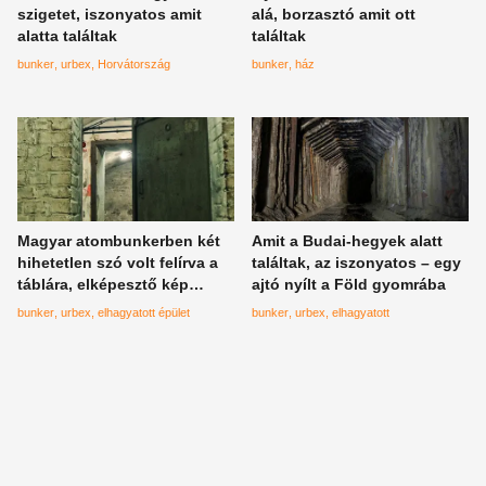
szigetet, iszonyatos amit
alá, borzasztó amit ott
alatta találtak
találtak
bunker
urbex
Horvátország
bunker
ház
Magyar atombunkerben két
Amit a Budai-hegyek alatt
hihetetlen szó volt felírva a
találtak, az iszonyatos – egy
táblára, elképesztő kép
ajtó nyílt a Föld gyomrába
került az internetre
bunker
urbex
elhagyatott épület
bunker
urbex
elhagyatott