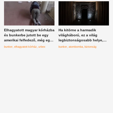
Elhagyatott magyar kórházba
Ha kitörne a harmadik
és bunkerbe jutott be egy
világháború, ez a világ
amerikai felfedező, még egy
legbiztonságosabb helye,
vastüdőt is talált odalenn
ahova menekülni tudsz
bunker
elhagyatott kórház
urbex
bunker
atombomba
biztonság