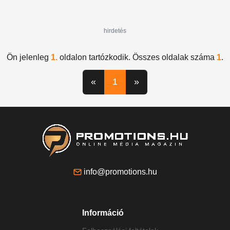
hirdetés
Ön jelenleg
1.
oldalon tartózkodik. Összes oldalak száma
1
.
«
1
»
info@promotions.hu
Információ