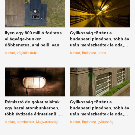
Ilyen egy 800 millió forintos
Gyilkosság történt a
világvége-bunker,
budapesti pincében, több év
döbbenetes, ami belül van
után merészkedtek le oda,
aztán jött az igazi
bunker
végítélet órája
bunker
Budapest
urbex
feketeleves
Rémisztő dolgokat találtak
Gyilkosság történt a
egy hazai atombunkerben,
budapesti pincében, több év
több évtizede érintetlenül áll
után merészkedtek le oda,
a titokzatos óvóhely
aztán jött az igazi
bunker
atombunker
Magyarország
bunker
Budapest
gyilkosság
feketeleves