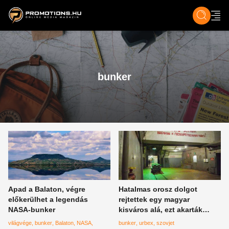
ZENE, FILM & KULT
SPORT
GASZTRO & UTAZÁS
SZÍNES
ÉLET
TECH & TU
bunker
Apad a Balaton, végre
Hatalmas orosz dolgot
előkerülhet a legendás
rejtettek egy magyar
NASA-bunker
kisváros alá, ezt akarták
eltitkolni előlünk
világvége
bunker
Balaton
NASA
bunker
urbex
szovjet