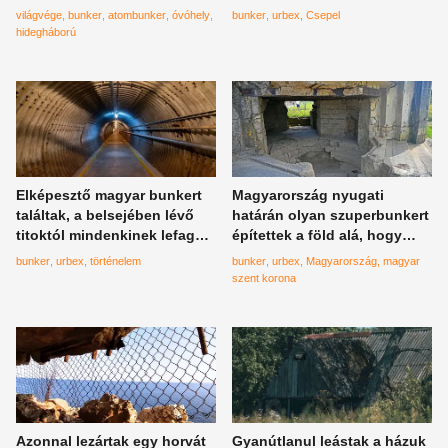
gondolnád
világvége
bunker
atombunker
óvóhely
bunker
urbex
Csepel
hidegháború
Elképesztő magyar bunkert
Magyarország nyugati
találtak, a belsejében lévő
határán olyan szuperbunkert
titoktól mindenkinek lefagy a
építettek a föld alá, hogy
mosoly az arcáról
attól leesik az állad, a Szent
bunker
urbex
történelem
bunker
urbex
Magyarország
magyar
Koronát is őrizték itt
szent korona
Azonnal lezártak egy horvát
Gyanútlanul leástak a házuk