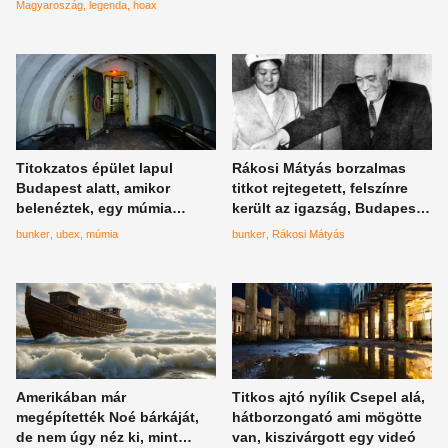
Magyaroszág
legenda
hoax
Titokzatos épület lapul
Rákosi Mátyás borzalmas
Budapest alatt, amikor
titkot rejtegetett, felszínre
belenéztek, egy múmia
került az igazság, Budapest
nézett vissza rájuk
közepén bukkantak rá
bunker
ubex
múmia
bunker
Rákosi Mátyás
Amerikában már
Titkos ajtó nyílik Csepel alá,
megépítették Noé bárkáját,
hátborzongató ami mögötte
de nem úgy néz ki, mint
van, kiszivárgott egy videó