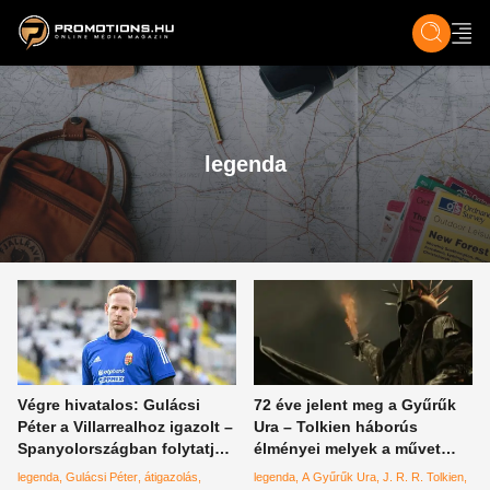
ZENE, FILM & KULT
SPORT
GASZTRO & UTAZÁS
SZÍNES
ÉLET
TECH & TU
legenda
Végre hivatalos: Gulácsi
72 éve jelent meg a Gyűrűk
Péter a Villarrealhoz igazolt –
Ura – Tolkien háborús
Spanyolországban folytatja
élményei melyek a művet
az RB Leipzig legendája
ihlették, és egyéb
legenda
Gulácsi Péter
átigazolás
legenda
A Gyűrűk Ura
J. R. R. Tolkien