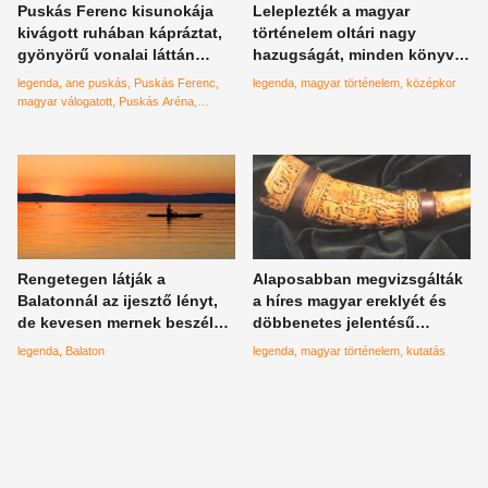
Puskás Ferenc kisunokája
Leleplezték a magyar
kivágott ruhában kápráztat,
történelem oltári nagy
gyönyörű vonalai láttán
hazugságát, minden könyvet
minden magyar lefagyott a
újra kell írni ezek után?
legenda
ane puskás
Puskás Ferenc
legenda
magyar történelem
középkor
Puskás Múzeumban
magyar válogatott
Puskás Aréna
puskás múzeum
Rengetegen látják a
Alaposabban megvizsgálták
Balatonnál az ijesztő lényt,
a híres magyar ereklyét és
de kevesen mernek beszélni
döbbenetes jelentésű
róla
sorokat találtak rajta
legenda
Balaton
legenda
magyar történelem
kutatás