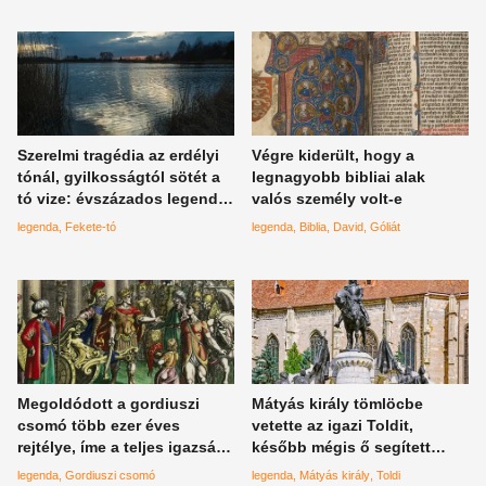
Szerelmi tragédia az erdélyi
Végre kiderült, hogy a
tónál, gyilkosságtól sötét a
legnagyobb bibliai alak
tó vize: évszázados legenda
valós személy volt-e
miatt tartják távol magukat a
legenda
Fekete-tó
legenda
Biblia
David
Góliát
helyiek, a turisták imádják
Megoldódott a gordiuszi
Mátyás király tömlöcbe
csomó több ezer éves
vetette az igazi Toldit,
rejtélye, íme a teljes igazság
később mégis ő segített
Nagy Sándor legendájáról
kiszabadítani török
legenda
Gordiuszi csomó
legenda
Mátyás király
Toldi