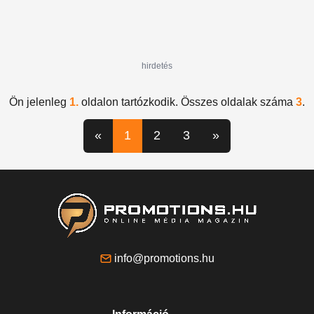
hirdetés
Ön jelenleg
1.
oldalon tartózkodik. Összes oldalak száma
3
.
«
1
2
3
»
info@promotions.hu