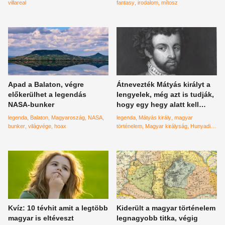
érdekességek
villareal
fantasy
irodalom
mítosz
Apad a Balaton, végre
Átnevezték Mátyás királyt a
előkerülhet a legendás
lengyelek, még azt is tudják,
NASA-bunker
hogy egy hegy alatt kell
keresni az igazságot
legenda
Balaton
Magyaroszág
NASA
legenda
Mátyás király
magyar
bunker
világvége
hoax
történelem
Magyar királyság
Hunyadi
lengyelek
Kvíz: 10 tévhit amit a legtöbb
Kiderült a magyar történelem
magyar is eltéveszt
legnagyobb titka, végig