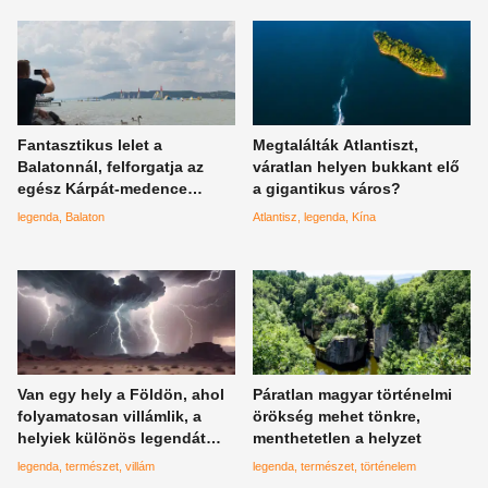
Fantasztikus lelet a
Megtalálták Atlantiszt,
Balatonnál, felforgatja az
váratlan helyen bukkant elő
egész Kárpát-medence
a gigantikus város?
történetét
legenda
Balaton
Atlantisz
legenda
Kína
Van egy hely a Földön, ahol
Páratlan magyar történelmi
folyamatosan villámlik, a
örökség mehet tönkre,
helyiek különös legendát
menthetetlen a helyzet
szőttek a jelenség köré
legenda
természet
villám
legenda
természet
történelem