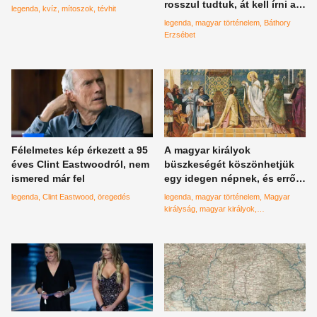
rosszul tudtuk, át kell írni a
legenda
kvíz
mítoszok
tévhit
törikönyveket
legenda
magyar történelem
Báthory
Erzsébet
Félelmetes kép érkezett a 95
A magyar királyok
éves Clint Eastwoodról, nem
büszkeségét köszönhetjük
ismered már fel
egy idegen népnek, és erről
senki sem tudott
legenda
Clint Eastwood
öregedés
legenda
magyar történelem
Magyar
királyság
magyar királyok
magyaország
örményország