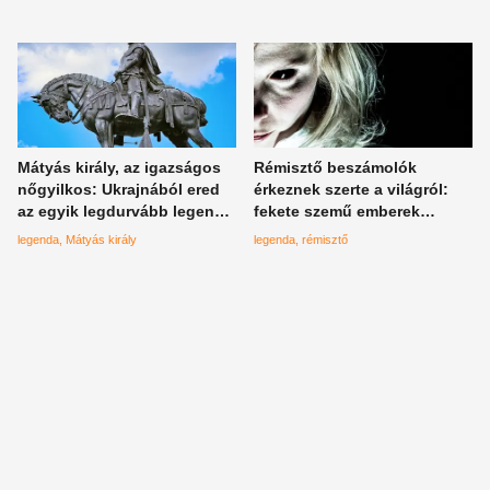
fogságból a királyt - az egyik
legérdekesebb Mátyás-
legenda
Mátyás király, az igazságos
Rémisztő beszámolók
nőgyilkos: Ukrajnából ered
érkeznek szerte a világról:
az egyik legdurvább legenda
fekete szemű emberek
a nagy királyról
környékeznek meg, egyetlen
legenda
Mátyás király
legenda
rémisztő
szót elég nekik mondanod
és kész a baj