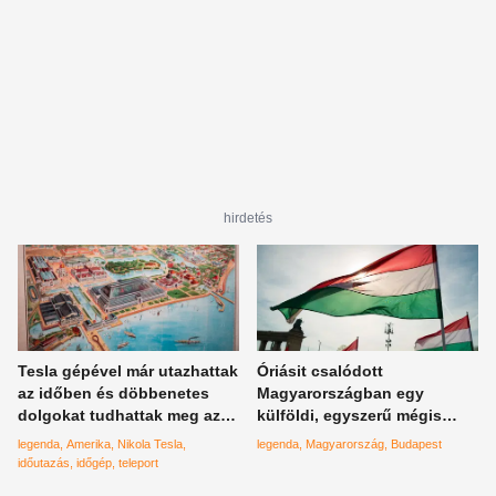
hirdetés
Tesla gépével már utazhattak
Óriásit csalódott
az időben és döbbenetes
Magyarországban egy
dolgokat tudhattak meg az
külföldi, egyszerű mégis
amerikaiak
érthetetlen oka van
legenda
Amerika
Nikola Tesla
legenda
Magyarország
Budapest
időutazás
időgép
teleport