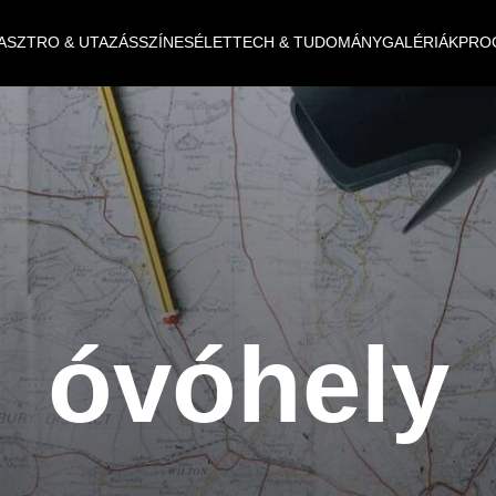
ASZTRO & UTAZÁS
SZÍNES
ÉLET
TECH & TUDOMÁNY
GALÉRIÁK
PRO
óvóhely