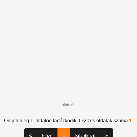
hirdetés
Ön jelenleg
1.
oldalon tartózkodik. Összes oldalak száma
1
.
«
1
»
Előző
Következő