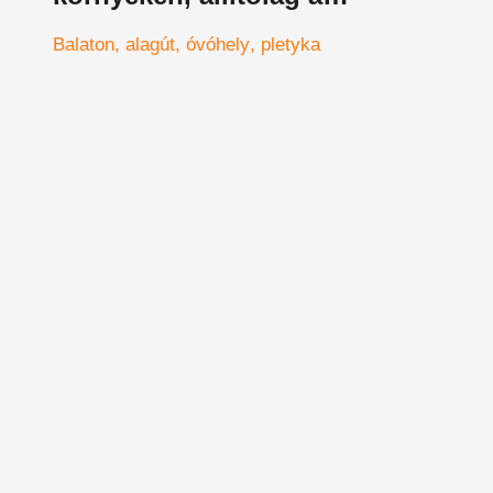
NASA keze van a
Balaton
alagút
óvóhely
pletyka
projektben