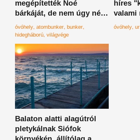
megépítették Noé
híres "
bárkáját, de nem úgy néz
valami
ki, mint gondolnád
bukkan
óvóhely
atombunker
bunker
óvóhely
u
helyis
hidegháború
világvége
Balaton alatti alagútról
pletykálnak Siófok
környékén, állítólag a