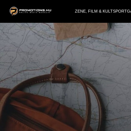
ZENE, FILM & KULT
SPORT
G