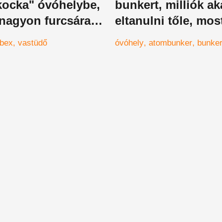
kocka" óvóhelybe,
bunkert, milliók ak
 nagyon furcsára
eltanulni tőle, mos
t a segélynyújtó
számodra is itt a
rbex
vastüdő
óvóhely
atombunker
bunke
égben
lehetőség