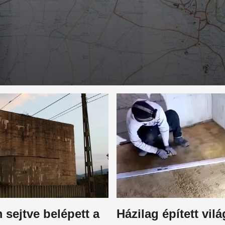
 sejtve belépett a
Házilag épített vil