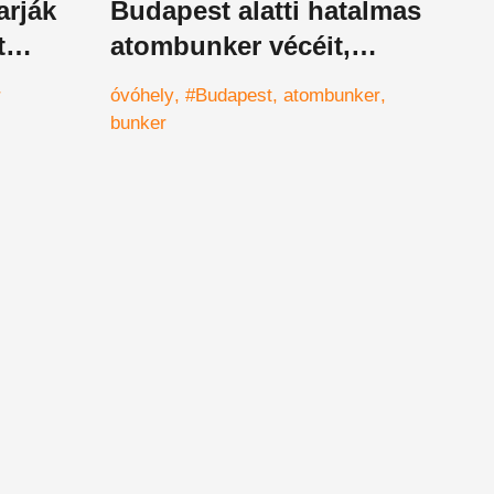
arják
Budapest alatti hatalmas
t
atombunker vécéit,
vérfagyasztó videó került
r
óvóhely
#Budapest
atombunker
elő az objektumról
bunker