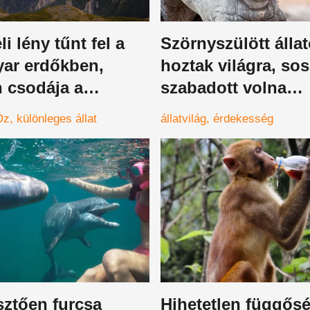
i lény tűnt fel a
Szörnyszülött álla
ar erdőkben,
hoztak világra, so
 csodája a
szabadott volna
ges állat amelyhez
megszületnie a ré
Óz
különleges állat
állatvilág
érdekesség
t eddig nem láttak
cirkuszába illő
teremtményeknek
sztően furcsa
Hihetetlen függős