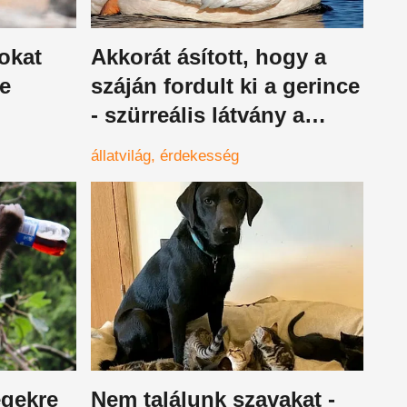
tokat
Akkorát ásított, hogy a
se
száján fordult ki a gerince
- szürreális látvány a
mségek
pelikánok szokása, amitől
állatvilág
érdekesség
az állatkertben is
libabőrös lehetsz
égekre
Nem találunk szavakat -