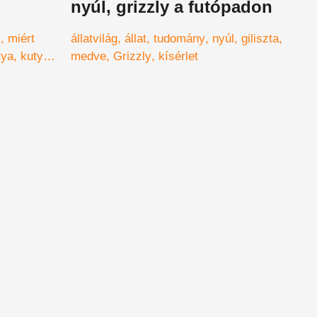
nyúl, grizzly a futópadon
k
miért
állatvilág
állat
tudomány
nyúl
giliszta
tya
kutya
medve
Grizzly
kísérlet