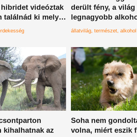
 hibridet videóztak
derült fény, a világ
 találnád ki melyik
legnagyobb alkohol
at szerelméből
alig lehet megféke
érdekesség
állatvilág
természet
alkohol
tt a lény
tcsontparton
Soha nem gondolt
n kihalhatnak az
volna, miért eszik 