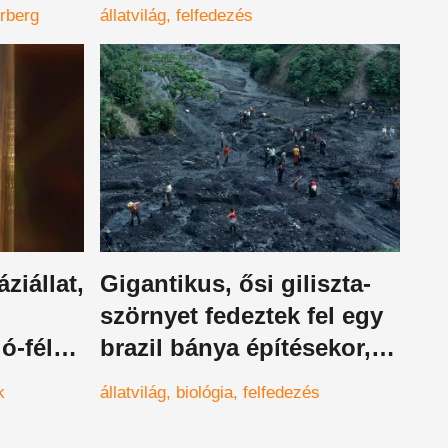
is, hogy ránézzünk
rberg
állatvilág
felfedezés
ziállat,
Gigantikus, ősi giliszta-
szörnyet fedeztek fel egy
ó-féle
brazil bánya építésekor, a
hű
sokat látott biológusok is
k
állatvilág
biológia
felfedezés
megrettentek