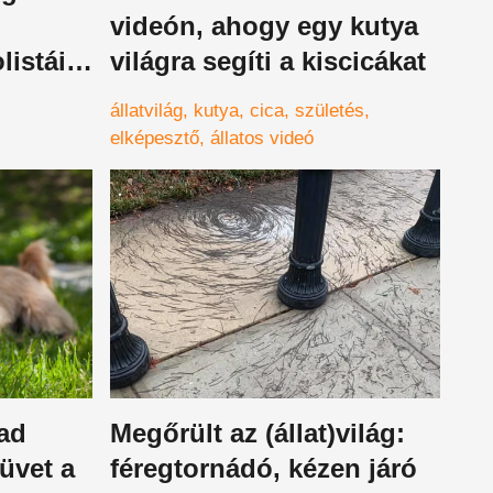
videón, ahogy egy kutya
istáit
világra segíti a kiscicákat
zni
állatvilág
kutya
cica
születés
elképesztő
állatos videó
ad
Megőrült az (állat)világ:
füvet a
féregtornádó, kézen járó