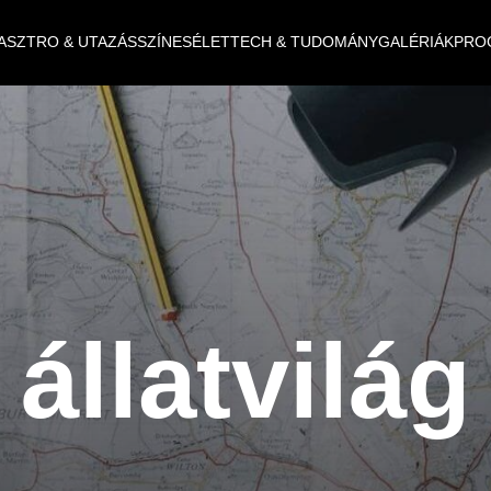
ASZTRO & UTAZÁS
SZÍNES
ÉLET
TECH & TUDOMÁNY
GALÉRIÁK
PRO
állatvilág