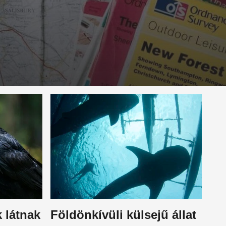
k látnak
Földönkívüli külsejű állat