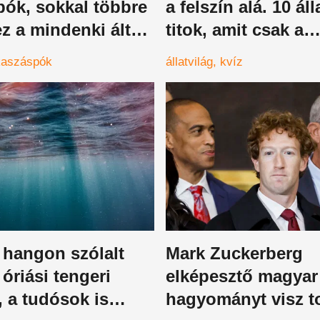
pók, sokkal többre
a felszín alá. 10 áll
z a mindenki által
titok, amit csak a
faj
legélesebb elméjű
kaszáspók
állatvilág
kvíz
tudnak
 hangon szólalt
Mark Zuckerberg
óriási tengeri
elképesztő magyar
, a tudósok is
hagyományt visz t