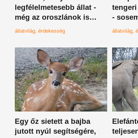
legfélelmetesebb állat -
tengeri
még az oroszlánok is
- sosem
fejvesztve menekülnek, ha
két áll
állatvilág
érdekesség
állatvilág
meghallják a hangját
születe
Egy őz sietett a bajba
Elefán
jutott nyúl segítségére,
teljese