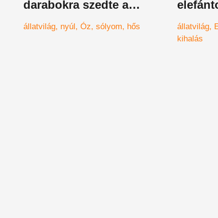
darabokra szedte a
elefánt
nyúllakomára készülő
állatvilág
nyúl
Óz
sólyom
hős
állatvilág
E
sólymot - videó
kihalás