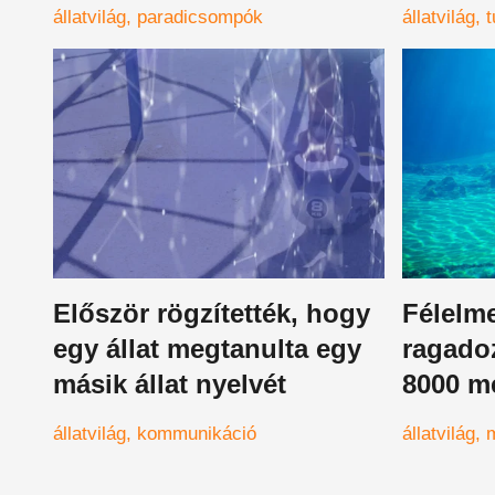
hazudozó az állatvilágban
kapkodj
állatvilág
paradicsompók
állatvilág
Először rögzítették, hogy
Félelme
egy állat megtanulta egy
ragadoz
másik állat nyelvét
8000 m
várja a
állatvilág
kommunikáció
állatvilág