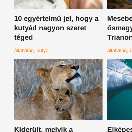
10 egyértelmű jel, hogy a
Mesebel
kutyád nagyon szeret
ősmagy
téged
Trianon
különle
állatvilág
kutya
állatvilág
fogható
Kiderült, melyik a
Elképe