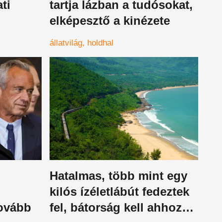
ati
tartja lázban a tudósokat,
elképesztő a kinézete
ek
állatvilág
holdhal
Hatalmas, több mint egy
kilós ízéletlábút fedeztek
ovább
fel, bátorság kell ahhoz