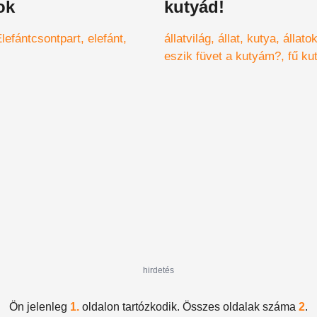
ok
kutyád!
lefántcsontpart
elefánt
állatvilág
állat
kutya
állato
eszik füvet a kutyám?
fű ku
fű
sétálás
séta
fű
füvezés
hirdetés
Ön jelenleg
1.
oldalon tartózkodik. Összes oldalak száma
2
.