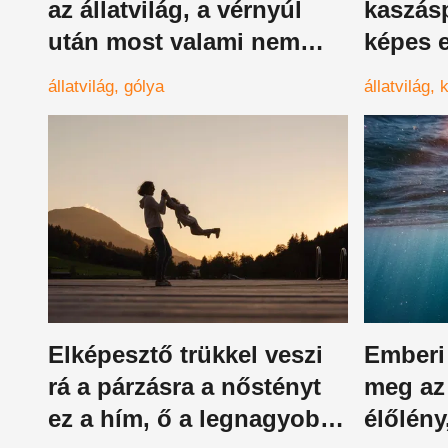
az állatvilág, a vérnyúl
kaszás
után most valami nem
képes e
odaillőt fotóztak egy
ismert 
állatvilág
gólya
állatvilág
gólyafészekben
Elképesztő trükkel veszi
Emberi
rá a párzásra a nőstényt
meg az 
ez a hím, ő a legnagyobb
élőlény