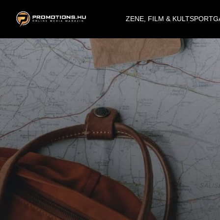
ZENE, FILM & KULT
SPORT
G