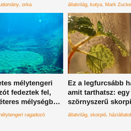
ák a fejüket
tudomány
orka
állatvilág
kutya
Mark Zucke
tes mélytengeri
Ez a legfurcsább há
ót fedeztek fel,
amit tarthatsz: egy
éteres mélységben
szörnyszerű skorpi
z áldozatait
több évig lehet a 
mélytengeri ragadozó
állatvilág
skorpió
háziállato
társad