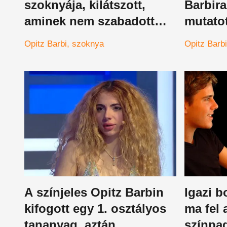
szoknyája, kilátszott,
Barbira
aminek nem szabadott
mutatot
volna
nagyon
Opitz Barbi
szoknya
Opitz Barbi
A színjeles Opitz Barbin
Igazi b
kifogott egy 1. osztályos
ma fel 
tananyag, aztán
színpad