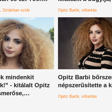
k köszönhetjük,
kamera mindent rög
Sztárban sztár
Opitz Barbi
villantás
tvisszafojtva várják
rek az esti élő
ék mindenkit
Opitz Barbi bőrsz
!” - kitálalt Opitz
népszerűsítette a k
smerőse,
Opitz Barbi
villantás
bentő dolgokat
t a családi