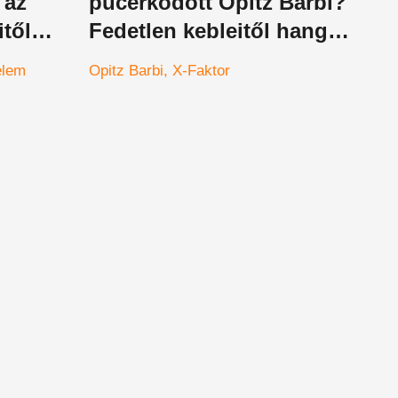
 az
pucérkodott Opitz Barbi?
itől
Fedetlen kebleitől hangos
ességet
a magyar média
elem
Opitz Barbi
X-Faktor