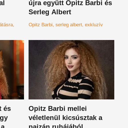
al
újra együtt Opitz Barbi és
Serleg Albert
átásra
Opitz Barbi
serleg albert
exkluzív
t és
Opitz Barbi mellei
ogy
véletlenül kicsúsztak a
 a
pajzán ruhájából