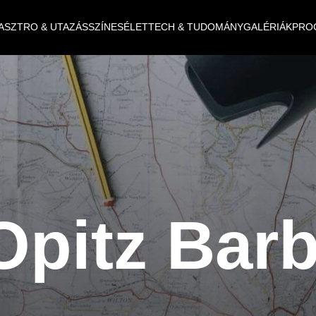
ASZTRO & UTAZÁS
SZÍNES
ÉLET
TECH & TUDOMÁNY
GALÉRIÁK
PRO
Opitz Barb