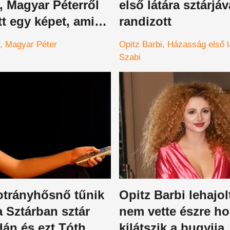
, Magyar Péterről
első látára sztárjáv
t egy képet, amire
randizott
 büszke
Magyar Péter
Opitz Barbi
Házasság első l
Szabi
otrányhősnő tűnik
Opitz Barbi lehajol
a Sztárban sztár
nem vette észre h
án és ezt Tóth
kilátszik a bugyija,