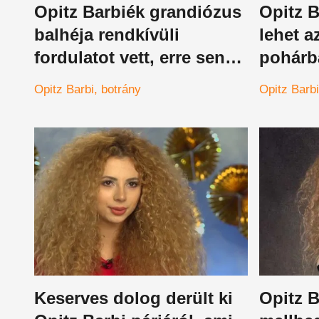
Opitz Barbiék grandiózus
Opitz 
balhéja rendkívüli
lehet a
fordulatot vett, erre senki
pohárb
sem számított
egyik i
Opitz Barbi
botrány
Opitz Barbi
kellene
Keserves dolog derült ki
Opitz B