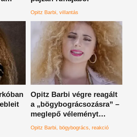
zített
Opitz Barbi
villantás
erkóban
Opitz Barbi végre reagált
ebleit
a „bögybográcsozásra” –
meglepő véleményt
fogalmazott meg a melleit
Opitz Barbi
bögybogrács
reakció
ért inzultusra