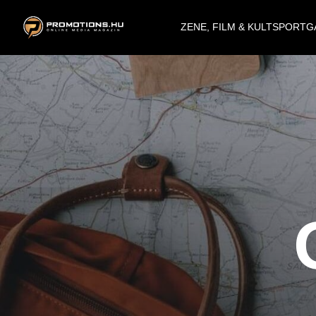
ZENE, FILM & KULT
SPORT
G