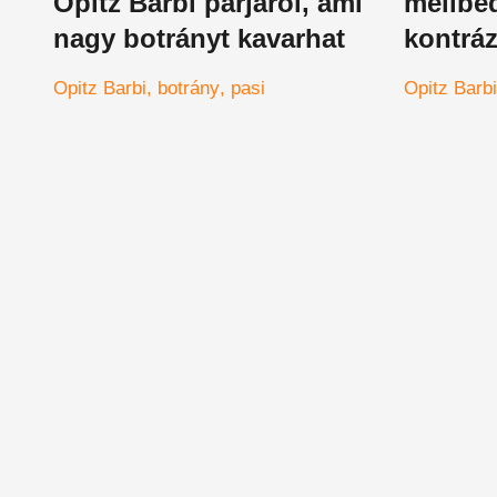
Opitz Barbi párjáról, ami
mellbe
nagy botrányt kavarhat
kontráz
alulölt
Opitz Barbi
botrány
pasi
Opitz Barbi
a hangu