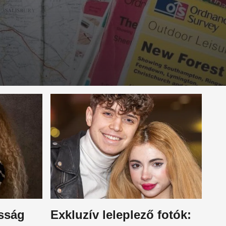
asság
Exkluzív leleplező fotók: