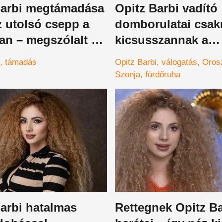
Barbi megtámadása
Opitz Barbi vadító
z utolsó csepp a
domborulatai csa
an – megszólalt az
kicsusszannak a
smerőse mit
fürdőruhából, de
támadás
Opitz Barbi
válogatás
Oros
 tennie
Oroszlán Szonja
Szonja
fürdőruha
dekoltázsa is meg 
babonázni mindenk
válogatás
arbi hatalmas
Rettegnek Opitz Ba