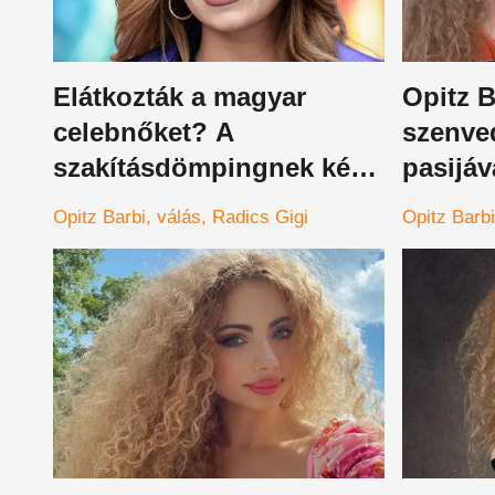
Elátkozták a magyar
Opitz B
celebnőket? A
szenve
szakításdömpingnek két
pasijáv
új áldozata van
Opitz Barbi
válás
Radics Gigi
Opitz Barbi