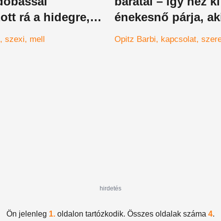
dobással
barátai – így néz ki
ott rá a hidegre,
énekesnő párja, ak
özve forrósította fel
nagyon féltik a hír
szexi
mell
Opitz Barbi
kapcsolat
szer
latot
hirdetés
Ön jelenleg
1.
oldalon tartózkodik. Összes oldalak száma
4
.