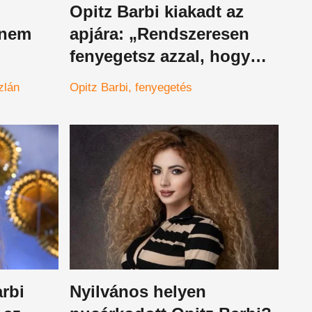
Opitz Barbi kiakadt az
knem
apjára: „Rendszeresen
fenyegetsz azzal, hogy
megölsz engem”
zlán
Opitz Barbi
fenyegetés
tud
it –
rbi
Nyilvános helyen