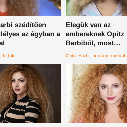
arbi szédítően
Elegük van az
délyes az ágyban a
embereknek Opitz
al
Barbiból, most
rengetegen támadt
tiktok
Opitz Barbi
botrány
médiah
az énekesnőt