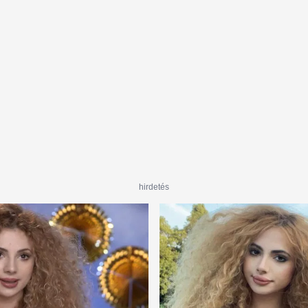
ról
hirdetés