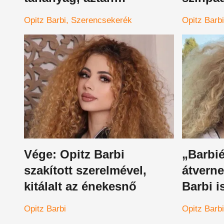
beolvasott az
Gabina
Opitz Barbi
Szerencsekerék
Opitz Barbi
újságíróknak a lábtörlő
lélegze
kategóriás cikkek miatt
az embe
adást
Vége: Opitz Barbi
„Barbi
szakított szerelmével,
átvernek
kitálalt az énekesnő
Barbi i
megdöb
Opitz Barbi
Opitz Barbi
mondot