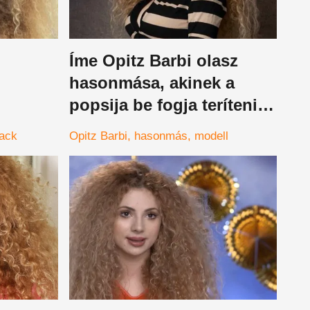
Íme Opitz Barbi olasz
hasonmása, akinek a
popsija be fogja teríteni a
ák be
képernyődet
ack
Opitz Barbi
hasonmás
modell