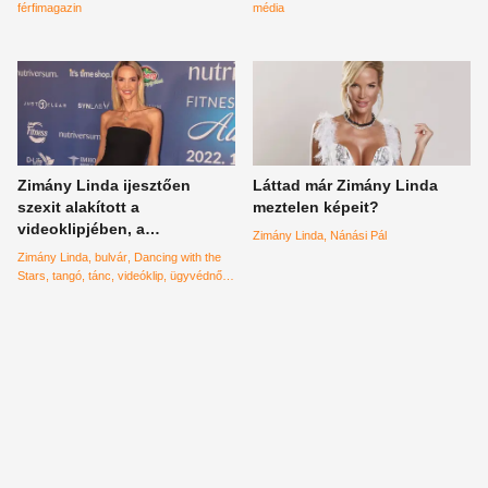
férfimagazin
média
Zimány Linda ijesztően
Láttad már Zimány Linda
szexit alakított a
meztelen képeit?
videoklipjében, a
Zimány Linda
Nánási Pál
botrányhősnő mindent a
Zimány Linda
bulvár
Dancing with the
kezében tart
Stars
tangó
tánc
videóklip
ügyvédnő
magyar celeb
magyar celebek
TV2
#Magyarország
#magyar
Jude Law
botrányhős