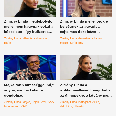
Zimány Linda megtébolyító
Zimány Linda mellei örökre
mellei nem hagynak sokat a
beleégnek az agyadba -
képzeletre - így bulizott a
sejtelmes dekoltázst
magyar botrányhősnő
dörrentett a botrányhősnő
Zimány Linda
villantás
szilveszter
Zimány Linda
dekoltázs
villantás
pikáns
mellek
karácsony
Majka több hírességgel bújt
Zimány Linda a
ágyba, mint azt elsőre
szilikonmelleivel hangolódik
gondolnád
az ünnepekre, a látvány még
a jeges szélvédőt is
Zimány Linda
Majka
Hajdú Péter
Szex
Zimány Linda
instagram
celeb
leolvasztja
hírességek
nőfaló
dekoltázs
villantás