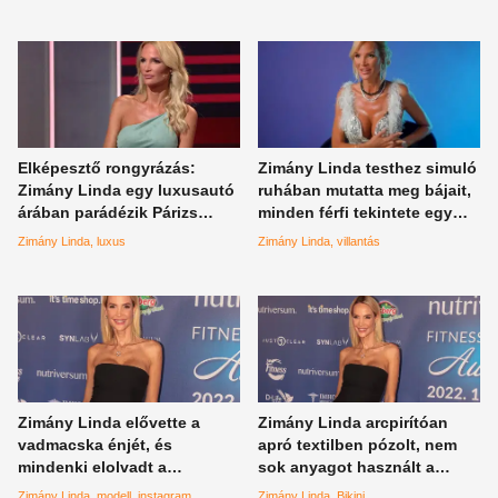
Elképesztő rongyrázás:
Zimány Linda testhez simuló
Zimány Linda egy luxusautó
ruhában mutatta meg bájait,
árában parádézik Párizs
minden férfi tekintete egy
utcáin
pontra szegeződik
Zimány Linda
luxus
Zimány Linda
villantás
Zimány Linda elővette a
Zimány Linda arcpirítóan
vadmacska énjét, és
apró textilben pózolt, nem
mindenki elolvadt a
sok anyagot használt a
környékén
bikinihez a híres divattervező
Zimány Linda
modell
instagram
Zimány Linda
Bikini