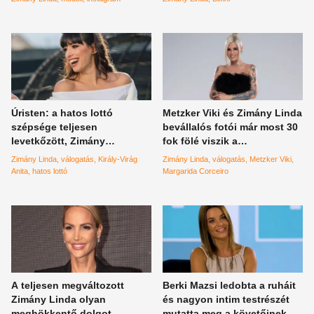
Úristen: a hatos lottó
Metzker Viki és Zimány Linda
szépsége teljesen
bevállalós fotói már most 30
levetkőzött, Zimány
fok fölé viszik a
Lindának pedig alaposan
hőmérsékletet – válogatás
Zimány Linda
válogatás
Király-Virág
Zimány Linda
válogatás
Metzker Viki
bevág a tanga
Anita
hatos lottó
Margarida Corceiro
A teljesen megváltozott
Berki Mazsi ledobta a ruháit
Zimány Linda olyan
és nagyon intim testrészét
meghökkentő dolgot
mutatta meg a követőinek,