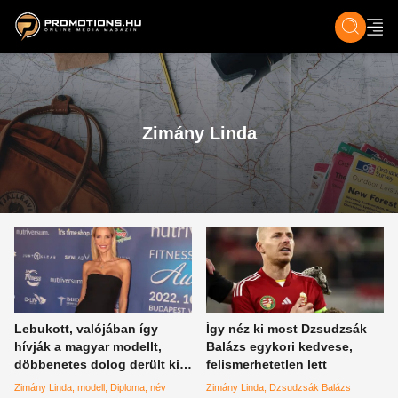
ZENE, FILM & KULT
SPORT
GASZTRO & UTAZÁS
SZÍNES
ÉLET
TECH & TU
Zimány Linda
Lebukott, valójában így
Így néz ki most Dzsudzsák
hívják a magyar modellt,
Balázs egykori kedvese,
döbbenetes dolog derült ki
felismerhetetlen lett
Zimány Lindáról
Zimány Linda
modell
Diploma
név
Zimány Linda
Dzsudzsák Balázs