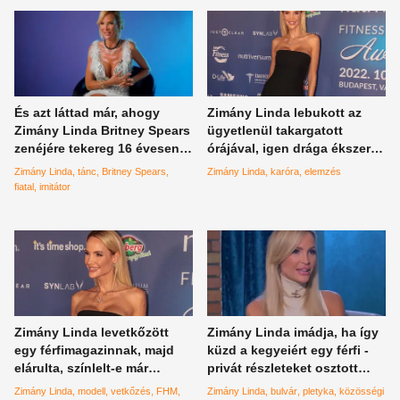
És azt láttad már, ahogy
Zimány Linda lebukott az
Zimány Linda Britney Spears
ügyetlenül takargatott
zenéjére tekereg 16 évesen?
órájával, igen drága ékszere
Nem? Itt a videó!
van
Zimány Linda
tánc
Britney Spears
Zimány Linda
karóra
elemzés
fiatal
imitátor
Zimány Linda levetkőzött
Zimány Linda imádja, ha így
egy férfimagazinnak, majd
küzd a kegyeiért egy férfi -
elárulta, színlelt-e már
privát részleteket osztott
orgazmust
meg a modell
Zimány Linda
modell
vetkőzés
FHM
Zimány Linda
bulvár
pletyka
közösségi