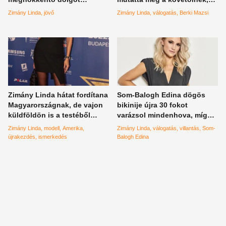
mondott élő adásban, hogy
Zimány Linda pedig még
Zimány Linda
jövő
Zimány Linda
válogatás
Berki Mazsi
még a műsorvezető is dobott
mindig igazi nehézbombázó
egy hátast tőle
– válogatás
Zimány Linda hátat fordítana
Som-Balogh Edina dögös
Magyarországnak, de vajon
bikinije újra 30 fokot
küldföldön is a testéből
varázsol mindenhova, míg
akarna élni?
Zimány Linda mellei még
Zimány Linda
modell
Amerika
Zimány Linda
válogatás
villantás
Som-
sosem voltak ennyire közel –
újrakezdés
ismerkedés
Balogh Edina
válogatás