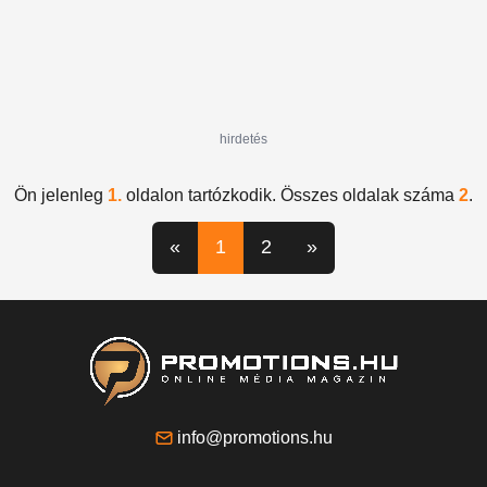
hirdetés
Ön jelenleg
1.
oldalon tartózkodik. Összes oldalak száma
2
.
«
1
2
»
info@promotions.hu