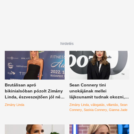
hirdetés
Brutálisan apró
Sean Connery tini
bikinialsóban pózolt Zimány
unokájának mellei
Linda, észveszejtően jól néz
lájkcunamit tudnak okozni,
ki a csodatestű híresség
ahogy Zimány Linda
Zimány Linda
Zimány Linda
válogatás
villantás
Sean
villantásai is – válogatás
Connery
Saskia Connery
Gianna Jade