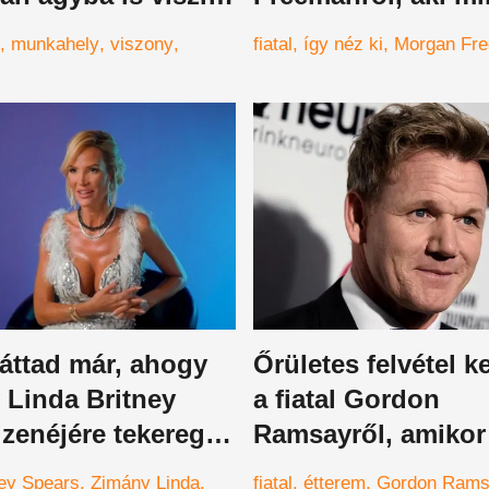
elvállalt a karrierje
munkahely
viszony
fiatal
így néz ki
Morgan Fr
kezdetén
láttad már, ahogy
Őrületes felvétel ke
 Linda Britney
a fiatal Gordon
zenéjére tekereg
Ramsayről, amikor
en? Nem? Itt a
volt a kisegítő
ney Spears
Zimány Linda
fiatal
étterem
Gordon Ram