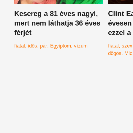
Kesereg a 81 éves nagyi,
Clint 
mert nem láthatja 36 éves
évesen
férjét
ezzel a
nővel v
fiatal
idős
pár
Egyiptom
vízum
fiatal
szex
dögös
Mic