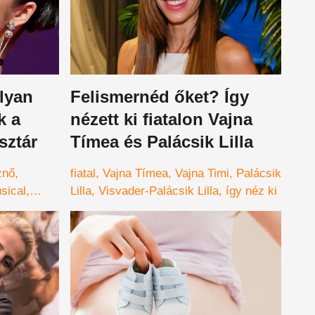
olyan
Felismernéd őket? Így
k a
nézett ki fiatalon Vajna
sztár
Tímea és Palácsik Lilla
znő
fiatal
Vajna Tímea
Vajna Timi
Palácsik
sical
Lilla
Visvader-Palácsik Lilla
így néz ki