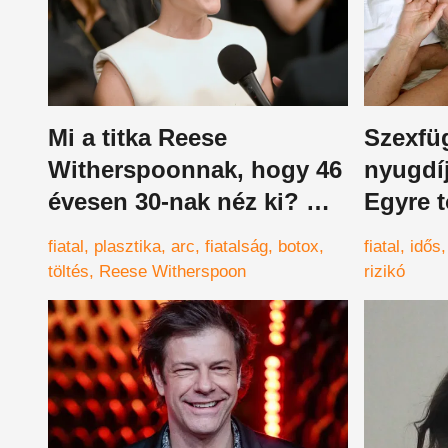
Mi a titka Reese
Szexfü
Witherspoonnak, hogy 46
nyugdíj
évesen 30-nak néz ki? Mi
Egyre t
kiderítettük
fordul 
fiatal
plasztika
arc
fiatalság
botox
fiatal
idős
töltés
Reese Witherspoon
rizikó