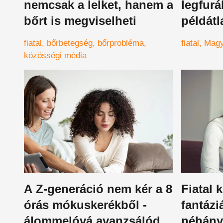
nemcsak a lelket, hanem a
legfur
bőrt is megviselheti
példátl
fiatal
bőrbetegség
bőrprobléma
fiatal
Magy
közösségi média
A Z-generáció nem kér a 8
Fiatal 
órás mókuskerékből -
fantázi
álommelóvá avanzsálódik
néhánya