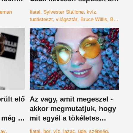
10/10-re
eeman
fiatal
Sylvester Stallone
kvíz
tudásteszt
világsztár
Bruce Willis
Bud
Spencer
képkvíz
rült elő
Az vagy, amit megeszel -
akkor megmutatjuk, hogy
 még ő
mit egyél a tökéletes
bőrért
say
fiatal
bor
víz
lazac
üde
szépség