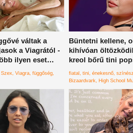
ggővé váltak a
Büntetni kellene, 
asok a Viagrától -
kihívóan öltözködi
öbb ilyen eset
kreol bőrű tini pop
elő
Szex
Viagra
függőség
fiatal
tini
énekesnő
színés
Bizaardvark
High School Mu
Grammy-díj
bugyi
melltartó