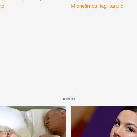
nc
Michelin-csillag
tanuló
hirdetés