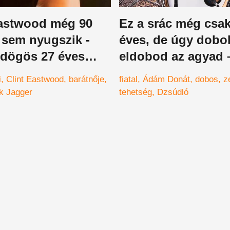
Eastwood még 90
Ez a srác még csak
 sem nyugszik -
éves, de úgy dobo
 dögös 27 éves
eldobod az agyad 
an együtt
i
Clint Eastwood
barátnője
fiatal
Ádám Donát
dobos
z
k Jagger
tehetség
Dzsúdló