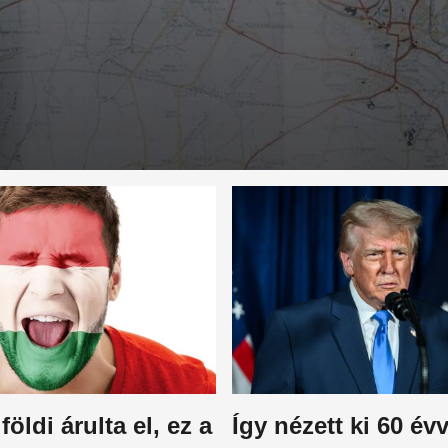
földi árulta el, ez a
Így nézett ki 60 évv