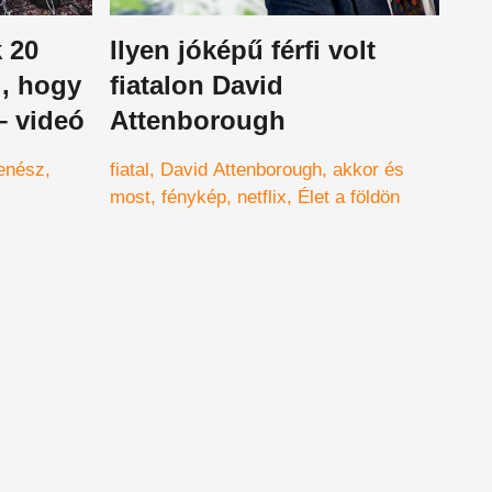
 20
Ilyen jóképű férfi volt
l, hogy
fiatalon David
– videó
Attenborough
enész
fiatal
David Attenborough
akkor és
most
fénykép
netflix
Élet a földön