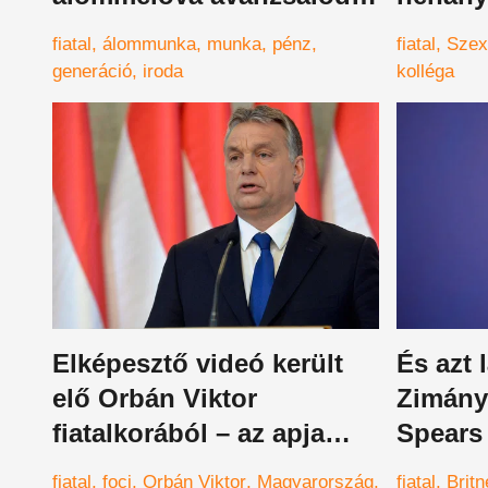
az influenszerkedés?
őket
fiatal
álommunka
munka
pénz
fiatal
Szex
generáció
iroda
kolléga
Elképesztő videó került
És azt 
elő Orbán Viktor
Zimány
fiatalkorából – az apja
Spears 
nagyon megverte anno, ő
16 éves
fiatal
foci
Orbán Viktor
Magyarország
fiatal
Brit