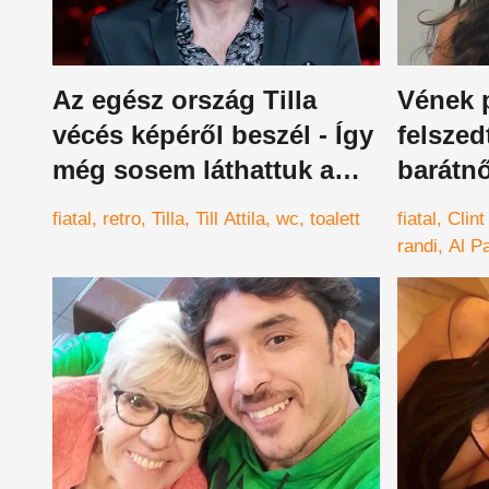
Az egész ország Tilla
Vének p
vécés képéről beszél - Így
felszed
még sosem láthattuk a
barátn
műsorvezetőt
csaj, a
fiatal
retro
Tilla
Till Attila
wc
toalett
fiatal
Clin
randi
Al P
producer