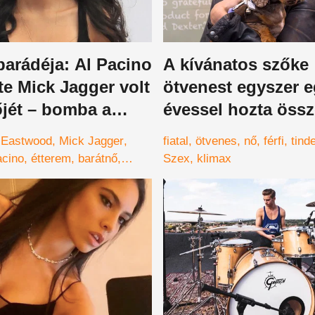
arádéja: Al Pacino
A kívánatos szőke
te Mick Jagger volt
ötvenest egyszer e
őjét – bomba a
évessel hozta össz
z biztos!
randioldal, de nem
t Eastwood
Mick Jagger
fiatal
ötvenes
nő
férfi
tind
mondott rá nemet
acino
étterem
barátnő
Szex
klimax