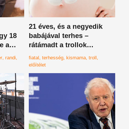
21 éves, és a negyedik
gy 18
babájával terhes –
e a
rátámadt a trollok
hadserege
er
randi
fiatal
terhesség
kismama
troll
előítélet