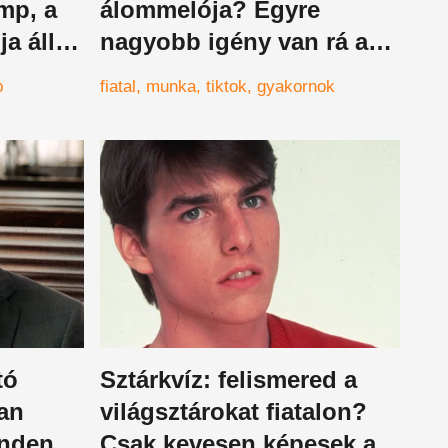
mp, a
álommelója? Egyre
ja áll
nagyobb igény van rá a
ívüli
nagy cégeknél is
p
fiatal
munka
tiktok
gyakornok
tó
Sztárkvíz: felismered a
gan
világsztárokat fiatalon?
indent
Csak kevesen képesek a