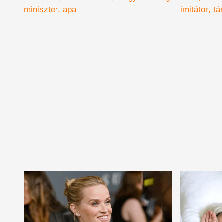
pedig egész másképp
videó!
miniszter
apa
imitátor
tá
képzelte el az életét