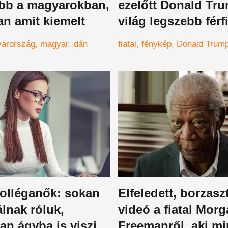
ább a magyarokban,
ezelőtt Donald Tru
an amit kiemelt
világ legszebb férfi
előttetek egy rendk
arország
magyar
dán
fiatal
fénykép
Donald Trum
fotón
kolléganők: sokan
Elfeledett, borzasz
álnak róluk,
videó a fiatal Mor
n ágyba is viszik
Freemanről, aki m