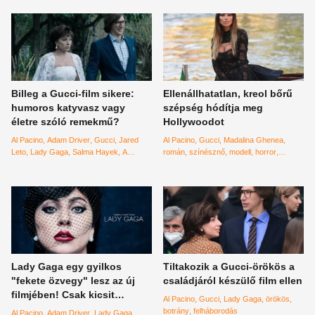
Billeg a Gucci-film sikere:
Ellenállhatatlan, kreol bőrű
humoros katyvasz vagy
szépség hódítja meg
életre szóló remekmű?
Hollywoodot
Al Pacino
Adam Driver
Gucci
Jared
Al Pacino
Gucci
Madalina Ghenea
Leto
Lady Gaga
Salma Hayek
A
román
színésznő
modell
horror
Gucci-ház
főszerep
Lady Gaga egy gyilkos
Tiltakozik a Gucci-örökös a
"fekete özvegy" lesz az új
családjáról készülő film ellen
filmjében! Csak kicsit
Al Pacino
Gucci
Lady Gaga
örökös
másképpen...
botrány
felháborodás
Al Pacino
Adam Driver
Lady Gaga