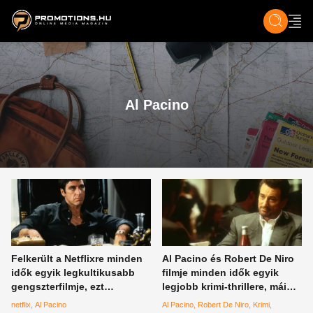
ZENE, FILM & KULT
SPORT
GASZTRO & UTAZÁS
SZÍNES
ÉLET
TECH & TU
Al Pacino
Felkerült a Netflixre minden
Al Pacino és Robert De Niro
idők egyik legkultikusabb
filmje minden idők egyik
gengszterfilmje, ezt
legjobb krimi-thrillere, máig
mindenkinek látnia kell
referenciapont az
netflix
Al Pacino
Al Pacino
Robert De Niro
Krimi