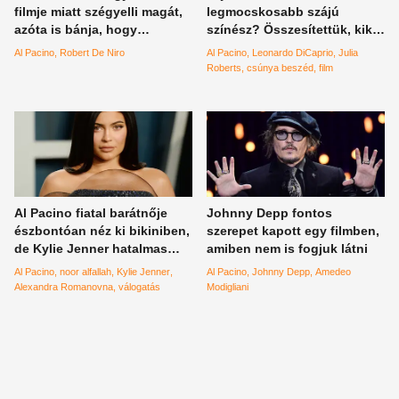
filmje miatt szégyelli magát,
legmocskosabb szájú
azóta is bánja, hogy
színész? Összesítettük, kik
megcsinálta
káromkodtak a legtöbbet és
Al Pacino
Robert De Niro
Al Pacino
Leonardo DiCaprio
Julia
a legcsúnyábban a
Roberts
csúnya beszéd
film
filmekben
Al Pacino fiatal barátnője
Johnny Depp fontos
észbontóan néz ki bikiniben,
szerepet kapott egy filmben,
de Kylie Jenner hatalmas
amiben nem is fogjuk látni
mellei miatt is özönlöttek a
Al Pacino
noor alfallah
Kylie Jenner
Al Pacino
Johnny Depp
Amedeo
lájkok – válogatás
Alexandra Romanovna
válogatás
Modigliani