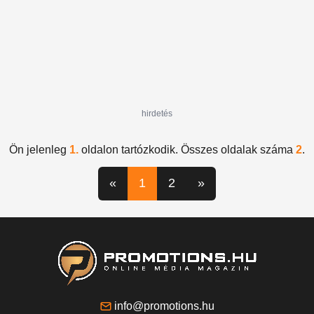
hirdetés
Ön jelenleg
1.
oldalon tartózkodik. Összes oldalak száma
2
.
«
1
2
»
info@promotions.hu