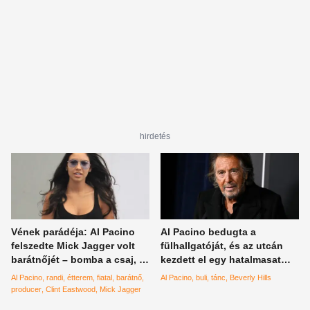
hirdetés
Vének parádéja: Al Pacino
Al Pacino bedugta a
felszedte Mick Jagger volt
fülhallgatóját, és az utcán
barátnőjét – bomba a csaj, az
kezdett el egy hatalmasat
biztos!
bulizni – videó
Al Pacino
randi
étterem
fiatal
barátnő
Al Pacino
buli
tánc
Beverly Hills
producer
Clint Eastwood
Mick Jagger