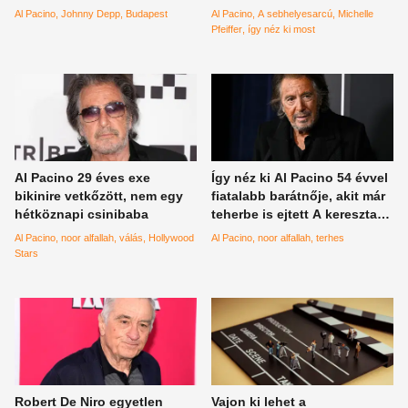
meglepődött a találkozáson
nehézbombázója, Elvira
Al Pacino
Johnny Depp
Budapest
Al Pacino
A sebhelyesarcú
Michelle
Hancock
Pfeiffer
így néz ki most
Al Pacino 29 éves exe
Így néz ki Al Pacino 54 évvel
bikinire vetkőzött, nem egy
fiatalabb barátnője, akit már
hétköznapi csinibaba
teherbe is ejtett A keresztapa
sztárja
Al Pacino
noor alfallah
válás
Hollywood
Al Pacino
noor alfallah
terhes
Stars
Robert De Niro egyetlen
Vajon ki lehet a