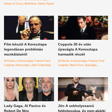
House of Gucci
filmdráma
Salma Hayek
Film készül A Keresztapa
Coppola 30 év után
legendásan problémás
újravágta A Keresztapa
munkálatairól
harmadik részét
Al Pacino
A keresztapa
Francis Ford
Al Pacino
A keresztapa
Francis Ford
Coppola
Keresztapa
Jake Gyllenhaal
Coppola
Mario Puzo
újravágás
Oscar Isaac
Barry Levinson
Francis
felújítás
4K
and the Godfather
Lady Gaga, Al Pacino és
Jön A sebhelyesarcú
Robert De Niro
feldolgozása, és nem akárki