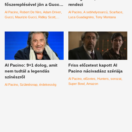
főszereplésével jön a Gucci-
rendezi
film
Al Pacino
Robert De Niro
Adam Driver
Al Pacino
A sebhelyesarcú
Scarface
Gucci
Maurizio Gucci
Ridley Scott
Luca Guadagnino
Tony Montana
Jared Leto
Lady Gaga
életrajzi film
Al Pacino: 9+1 dolog, amit
Friss előzetest kapott Al
nem tudtál a legendás
Pacino nácivadász szériája
színészről
Al Pacino
előzetes
Hunters
sorozat
Super Bowl
Amazon
Al Pacino
Születésnap
érdekesség