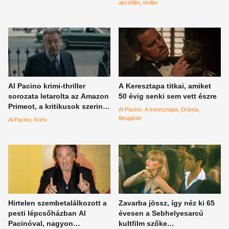
egyszer az életében
akciófilmek világában
akciófilm
thriller
Al Pacino krimi-thriller
A Keresztapa titkai, amiket
sorozata letarolta az Amazon
50 évig senki sem vett észre
Primeot, a kritikusok szerint
Al Pacino
A keresztapa
Dráma
ez a színész legkeményebb
filmajánló
Al Pacino
Krimi
tévés alakítása
Hirtelen szembetalálkozott a
Zavarba jössz, így néz ki 65
pesti lépcsőházban Al
évesen a Sebhelyesarcú
Pacinóval, nagyon
kultfilm szőke