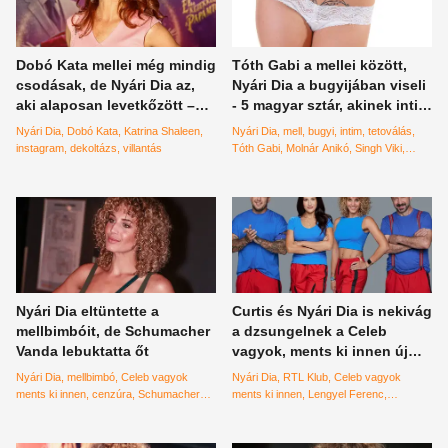
Dobó Kata mellei még mindig
Tóth Gabi a mellei között,
csodásak, de Nyári Dia az,
Nyári Dia a bugyijában viseli
aki alaposan levetkőzött –
- 5 magyar sztár, akinek intim
válogatás
tetoválása van
Nyári Dia
Dobó Kata
Katrina Shaleen
Nyári Dia
mell
bugyi
intim
tetoválás
instagram
dekoltázs
villantás
Tóth Gabi
Molnár Anikó
Singh Viki
Mihalik Enikő
Nyári Dia eltüntette a
Curtis és Nyári Dia is nekivág
mellbimbóit, de Schumacher
a dzsungelnek a Celeb
Vanda lebuktatta őt
vagyok, ments ki innen új
évadában
Nyári Dia
mellbimbó
Celeb vagyok
Nyári Dia
RTL Klub
Celeb vagyok
ments ki innen
cenzúra
Schumacher
ments ki innen
Lengyel Ferenc
Vanda
Janicsák Veca
Curtis