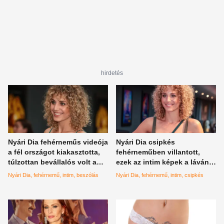
hirdetés
Nyári Dia fehérneműs videója
Nyári Dia csipkés
a fél országot kiakasztotta,
fehérneműben villantott,
túlzottan bevállalós volt a
ezek az intim képek a lávánál
színésznő?
is forróbbak
Nyári Dia
fehérnemű
intim
beszólás
Nyári Dia
fehérnemű
intim
csipkés