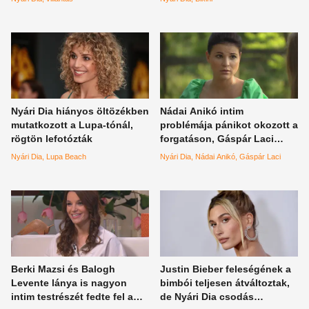
Hannájára a szépséges
színésznő
Nyári Dia hiányos öltözékben
Nádai Anikó intim
mutatkozott a Lupa-tónál,
problémája pánikot okozott a
rögtön lefotózták
forgatáson, Gáspár Laci
behisztizett egy büdös
Nyári Dia
Lupa Beach
Nyári Dia
Nádai Anikó
Gáspár Laci
lehelet miatt
Berki Mazsi és Balogh
Justin Bieber feleségének a
Levente lánya is nagyon
bimbói teljesen átváltoztak,
intim testrészét fedte fel a
de Nyári Dia csodás