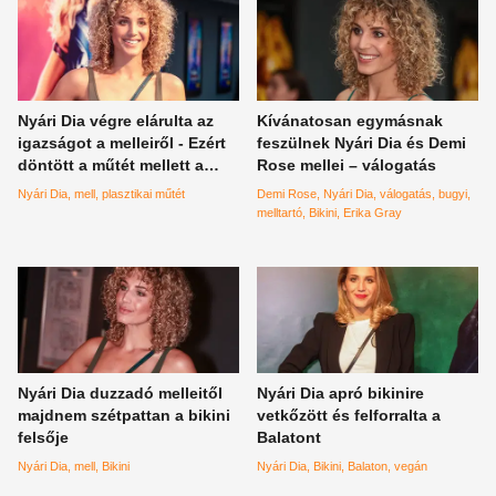
Nyári Dia végre elárulta az
Kívánatosan egymásnak
igazságot a melleiről - Ezért
feszülnek Nyári Dia és Demi
döntött a műtét mellett a
Rose mellei – válogatás
színésznő
Nyári Dia
mell
plasztikai műtét
Demi Rose
Nyári Dia
válogatás
bugyi
melltartó
Bikini
Erika Gray
Nyári Dia duzzadó melleitől
Nyári Dia apró bikinire
majdnem szétpattan a bikini
vetkőzött és felforralta a
felsője
Balatont
Nyári Dia
mell
Bikini
Nyári Dia
Bikini
Balaton
vegán