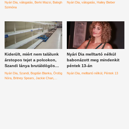
követőknek, amitől minden
domborulatairól sem
Nyári Dia
válogatás
Berki Mazsi
Balogh
Nyári Dia
válogatás
Hailey Bieber
locsolkodó el fog olvadni
feledkeztünk meg –
Szimóna
válogatás
Kiderült, miért nem találunk
Nyári Dia melltartó nélkül
árstopos tejet a polcokon,
babonázott meg mindenkit
Szandi lánya brutáldögös
péntek 13-án
képet rakott ki magáról
Nyári Dia
Szandi
Bogdán Blanka
Ördög
Nyári Dia
melltartó nélkül
Péntek 13
Nóra
Britney Spears
Jackie Chan
árstop
penny