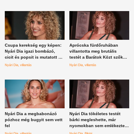
Csupa kerekség egy képen:
Aprócska fürdőruhában
Nyári Dia igazi bombázó,
villantotta meg brutális
cicit és popsit is mutatott a
testét a Barátok Közt szőke
kamerának a színésznő
bombázója, ettől a póztól
Nyári Dia
villantás
Nyári Dia
villantás
mindenkinek elakad a
lélegzete
Nyári Dia a megbabonázó
Nyári Dia tökéletes testét
pózhoz még bugyit sem vett
bárki megleshette, már
fel
nyomokban sem emlékeztet
a Barátok közt ártatlan
Nyári Dia
villantás
Nyári Dia
Bikini