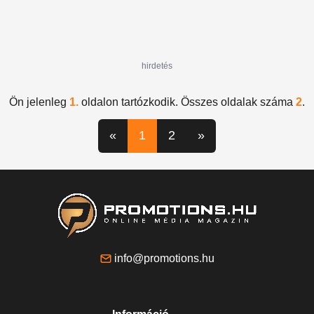
hirdetés
Ön jelenleg
1.
oldalon tartózkodik. Összes oldalak száma
2
.
«
1
2
»
info@promotions.hu