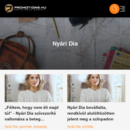
ZENE, FILM & KULT
SPORT
GASZTRO & UTAZÁS
SZÍNES
ÉLET
TECH & TU
Nyári Dia
„Féltem, hogy nem éli majd
Nyári Dia bevállalta,
túl” - Nyári Dia szívszorító
rendkívül alulöltözötten
vallomása a beteg
jelent meg a színpadon
gyermekéről
Nyári Dia
gyermek
betegség
Nyári Dia
színház