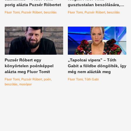
porig alázta Puzsér Róbertet
gusztustalan beszólására,
hogy abba mindenki
Fluor Tomi
Puzsér Róbert
beszólás
Fluor Tomi
Puzsér Róbert
beszólás
belepirult
Puzsér Róbert egy
„Tapolcai vipera” – Tóth
könyörtelen poénképpel
Gabit a földbe döngölték, így
alázta meg Fluor Tomit
még nem alázták meg
Fluor Tomi
Puzsér Róbert
poén
Fluor Tomi
Tóth Gabi
beszólás
mosópor