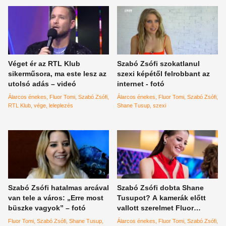
Véget ér az RTL Klub
Szabó Zsófi szokatlanul
sikerműsora, ma este lesz az
szexi képétől felrobbant az
utolsó adás – videó
internet - fotó
Álarcos énekes
Fluor Tomi
Szabó Zsófi
Álarcos énekes
Fluor Tomi
Szabó Zsófi
RTL Klub
vége
leleplezés
Shane Tusup
szexi
Szabó Zsófi hatalmas arcával
Szabó Zsófi dobta Shane
van tele a város: „Erre most
Tusupot? A kamerák előtt
büszke vagyok” – fotó
vallott szerelmet Fluor
Tominak
Fluor Tomi
Szabó Zsófi
Shane Tusup
Álarcos énekes
Fluor Tomi
Szabó Zsófi