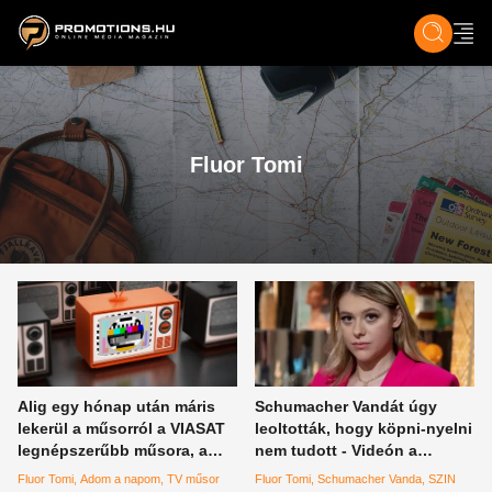
ZENE, FILM & KULT
SPORT
GASZTRO & UTAZÁS
SZÍNES
ÉLET
TECH & TU
Fluor Tomi
Alig egy hónap után máris
Schumacher Vandát úgy
lekerül a műsorról a VIASAT
leoltották, hogy köpni-nyelni
legnépszerűbb műsora, a
nem tudott - Videón a
csatorna ezzel indokolta a
rettenetesen kellemetlen
Fluor Tomi
Adom a napom
TV műsor
Fluor Tomi
Schumacher Vanda
SZIN