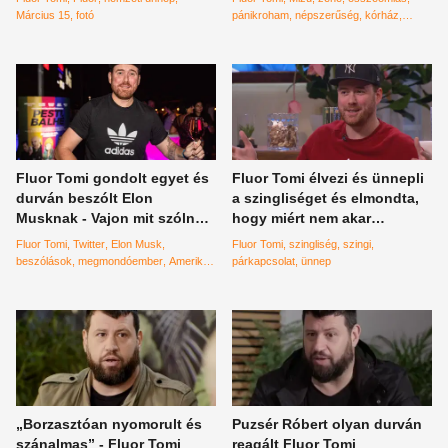
Március 15
fotó
pánikroham
népszerűség
kórház
fenyegetés
gyűlölet
Fluor Tomi gondolt egyet és
Fluor Tomi élvezi és ünnepli
durván beszólt Elon
a szingliséget és elmondta,
Musknak - Vajon mit szólna
hogy miért nem akar
ehhez a milliárdos?
gyereket
Fluor Tomi
Twitter
Elon Musk
Fluor Tomi
szingliség
szingi
beszólások
megmondóember
Amerika
párkapcsolat
ünnep
#Magyarország
magyar zenész
wellhello
leépítés
az év botránya
A
világ leggazdagabb embere
nemzetközi
színtér
„Borzasztóan nyomorult és
Puzsér Róbert olyan durván
szánalmas” - Fluor Tomi
reagált Fluor Tomi