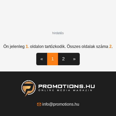
hirdetés
Ön jelenleg
1.
oldalon tartózkodik. Összes oldalak száma
2
.
«
1
2
»
info@promotions.hu