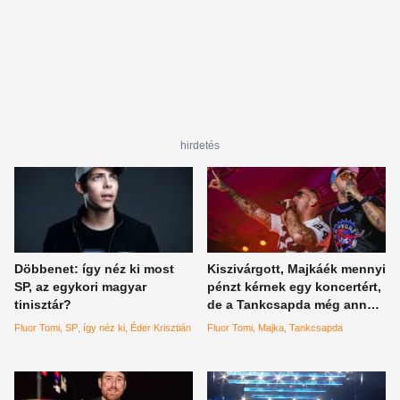
hirdetés
Döbbenet: így néz ki most
Kiszivárgott, Majkáék mennyi
SP, az egykori magyar
pénzt kérnek egy koncertért,
tinisztár?
de a Tankcsapda még annál
is többet
Fluor Tomi
SP
így néz ki
Éder Krisztián
Fluor Tomi
Majka
Tankcsapda