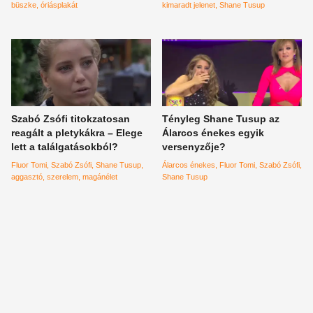
büszke
óriásplakát
kimaradt jelenet
Shane Tusup
Szabó Zsófi titokzatosan
Tényleg Shane Tusup az
reagált a pletykákra – Elege
Álarcos énekes egyik
lett a találgatásokból?
versenyzője?
Fluor Tomi
Szabó Zsófi
Shane Tusup
Álarcos énekes
Fluor Tomi
Szabó Zsófi
aggasztó
szerelem
magánélet
Shane Tusup