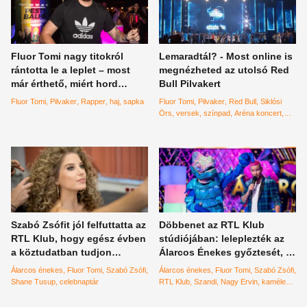
Fluor Tomi nagy titokról
Lemaradtál? - Most online is
rántotta le a leplet – most
megnézheted az utolsó Red
már érthető, miért hord
Bull Pilvakert
mindig sapkát
Fluor Tomi
Pilvaker
Rapper
haj
sapka
Fluor Tomi
Pilvaker
Red Bull
Siklósi
Örs
versek
színpad
Aréna koncert
előadás
Diaz
Szakács Gergő
Marsalkó
Dávid
Lábas Viki
Szabó Zsófit jól felfuttatta az
Döbbenet az RTL Klub
RTL Klub, hogy egész évben
stúdiójában: leleplezték az
a köztudatban tudjon
Álarcos Énekes győztesét, a
maradni – celebnaptár 2021
Kaméleont - Szabó Zsófi
Álarcos énekes
Fluor Tomi
Szabó Zsófi
Álarcos énekes
Fluor Tomi
Szabó Zsófi
tudta először
Shane Tusup
celebnaptár
RTL Klub
Szandi
Nagy Ervin
kaméleon
víziló
döntő