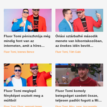
döntést
pillanat
Fluor Tomi péniszfotója még
Óriási sztárbalhé második
mindig fent van az
menete van kibontakozóban,
interneten, amit a híres
az énekes idén bevitt
énekesnőnek küldött
mélyütése azonban
Fluor Tomi
Istenes Bence
Fluor Tomi
Tóth Gabi
visszafordíthatatlan lehet
Fluor Tomi meglepő
Fluor Tomi komoly
fényképet osztott meg a
betegséget szedett össze,
múltból
teljesen padlót fogott a Mizu
sikere után
Fluor Tomi
Fluor
nemzeti ünnep
Fluor Tomi
Mizu
zene
összeomlás