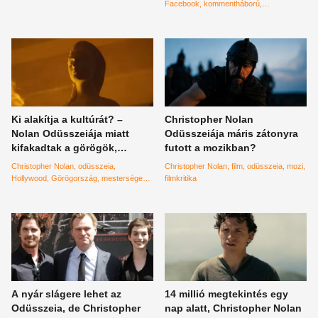
dollár felett járó film
Facebook
kommentháború
világpremier
Odüsszeiaa
Ki alakítja a kultúrát? –
Christopher Nolan
Nolan Odüsszeiája miatt
Odüsszeiája máris zátonyra
kifakadtak a görögök,
futott a mozikban?
miközben a rendező trójai
Christopher Nolan
odüsszeia
Christopher Nolan
film
odüsszeia
mozi
falónak nevezte a
Hollywood
Görögország
mesterséges
filmkritika
mesterséges intelligenciát
intelligencia
Trójai faló
A nyár slágere lehet az
14 millió megtekintés egy
Odüsszeia, de Christopher
nap alatt, Christopher Nolan