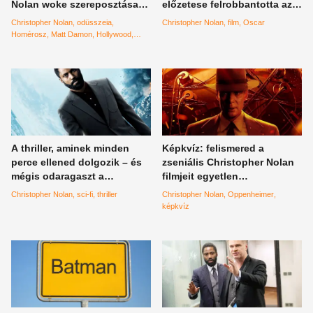
Nolan woke szereposztása
előzetese felrobbantotta az
borzolja a kedélyeket
internetet, ez lesz az évtized
Christopher Nolan
odüsszeia
Christopher Nolan
film
Oscar
legvártabb filmje
Homérosz
Matt Damon
Hollywood
woke
A thriller, aminek minden
Képkvíz: felismered a
perce ellened dolgozik – és
zseniális Christopher Nolan
mégis odaragaszt a
filmjeit egyetlen
képernyőhöz
képkockáról?
Christopher Nolan
sci-fi
thriller
Christopher Nolan
Oppenheimer
képkvíz