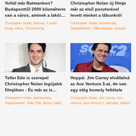
Voltál már Batmanben?
Christopher Nolan új filmje
Budapesttől 2000 kilométerre
már az első poszterével
van a város, aminek a lakói
levett minket a lábunkról
valószínűleg nagyon rühellik
Christopher Nolan
Batman
A sötét
Christopher Nolan
atombomba
A sötét lovag filmeket
lovag
város
Törökország
Oppenheimer
Cillian Murphy
poszter
Teller Ede is szerepel
Hoppá: Jim Carrey elvállalná
Christopher Nolan legújabb
az Ace Ventura 3-at, de van
filmjében - És már az is
egy elég komoly feltétele
kiderült, hogy ki alakítja a
Christopher Nolan
atombomba
Christopher Nolan
Jim Carrey
Ace
híres magyar atomfizikust
Oppenheimer
Teller Ede
Benny Safdie
Ventura
Ace Ventura 3
folytatás
feltétel
atomfizikus