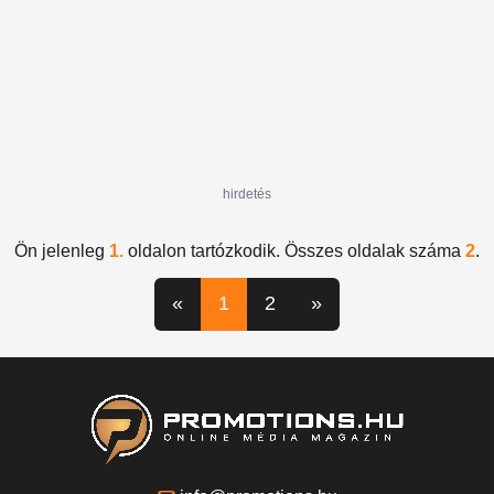
hirdetés
Ön jelenleg
1.
oldalon tartózkodik. Összes oldalak száma
2
.
«
1
2
»