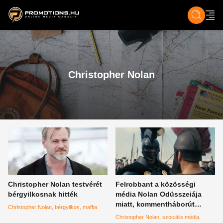
ZENE, FILM & KULT
SPORT
GASZTRO & UTAZÁS
SZÍNES
ÉLET
TECH & TU
Christopher Nolan
Christopher Nolan testvérét
Felrobbant a közösségi
bérgyilkosnak hitték
média Nolan Odüsszeiája
miatt, kommentháborút
Christopher Nolan
bérgyilkos
maffia
robbantott ki a 200 millió
Christopher Nolan
szociális média