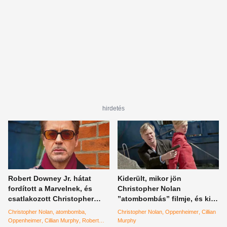
hirdetés
Robert Downey Jr. hátat
Kiderült, mikor jön
fordított a Marvelnek, és
Christopher Nolan
csatlakozott Christopher
”atombombás” filmje, és ki
Nolan atombombás filmjéhez
lesz a főszereplő
Christopher Nolan
atombomba
Christopher Nolan
Oppenheimer
Cillian
Oppenheimer
Cillian Murphy
Robert
Murphy