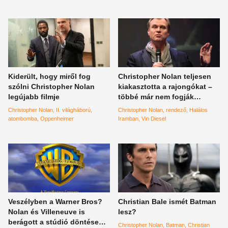
Downey Jr.
Emily Blunt
Kiderült, hogy miről fog
Christopher Nolan teljesen
szólni Christopher Nolan
kiakasztotta a rajongókat –
legújabb filmje
többé már nem fogják
tisztelni őt?
Christopher Nolan
II. világháború
Christopher Nolan
rendező
Halálos
atombomba
Oppenheimer
Iramban
Vin Diesel
Veszélyben a Warner Bros?
Christian Bale ismét Batman
Nolan és Villeneuve is
lesz?
berágott a stúdió döntése
Christopher Nolan
Batman
Christian