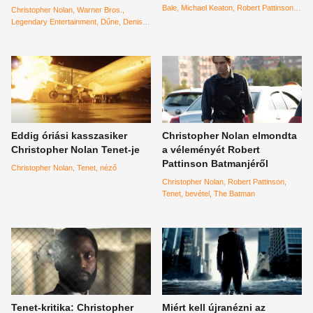
miatt
Bale
Michael Keaton
Robert Pattinson
Christopher Nolan
Warner Bros.
A sötét lovag
Ben Affleck
Andy
Legendary Entertainment
Dűne
Denis
Muschietti
The Flash
Ezra Miller
DC
Villeneuve
Eddig óriási kasszasiker
Christopher Nolan elmondta
Christopher Nolan Tenet-je
a véleményét Robert
Pattinson Batmanjéről
Christopher Nolan
Tenet
néző
Christopher Nolan
Robert Pattinson
Tenet
bevétel
The Batman
Tenet-kritika: Christopher
Miért kell újranézni az