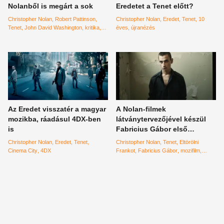
Nolanből is megárt a sok
Eredetet a Tenet előtt?
Christopher Nolan
Robert Pattinson
Christopher Nolan
Eredet
Tenet
10
Tenet
John David Washington
kritika
éves
újranézés
Elizabeth Debicki
Kenneth Branagh
Az Eredet visszatér a magyar
A Nolan-filmek
mozikba, ráadásul 4DX-ben
látványtervezőjével készül
is
Fabricius Gábor első
mozifilmje
Christopher Nolan
Eredet
Tenet
Christopher Nolan
Tenet
Eltörölni
Cinema City
4DX
Frankot
Fabricius Gábor
mozifilm
Dunkirk
látványtervező
Fuchs Benjámin