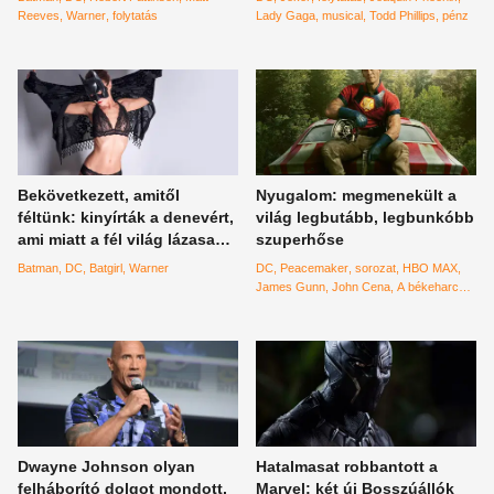
Reeves
Warner
folytatás
Lady Gaga
musical
Todd Phillips
pénz
Bekövetkezett, amitől
Nyugalom: megmenekült a
féltünk: kinyírták a denevért,
világ legbutább, legbunkóbb
ami miatt a fél világ lázasan
szuperhőse
készült az igazi DC-
Batman
DC
Batgirl
Warner
DC
Peacemaker
sorozat
HBO MAX
moziélményére, de kukázták
James Gunn
John Cena
A békeharcos
az egész Batgirl-filmet,
folytatás
amiben Michael Keaton
visszatért volna Batmanként
Dwayne Johnson olyan
Hatalmasat robbantott a
felháborító dolgot mondott,
Marvel: két új Bosszúállók