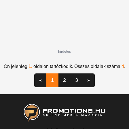
hirdetés
Ön jelenleg
1.
oldalon tartózkodik. Összes oldalak száma
4
.
«
1
2
3
»