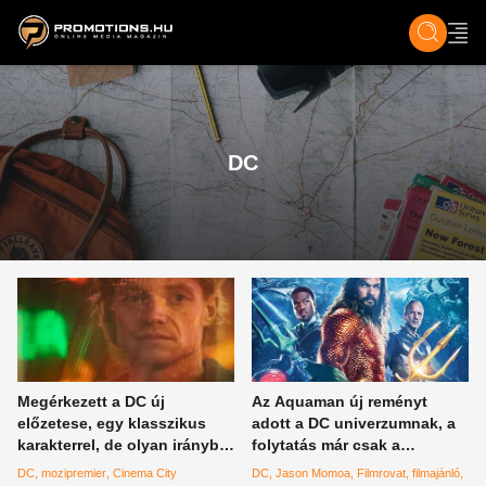
ZENE, FILM & KULT
SPORT
GASZTRO & UTAZÁS
SZÍNES
ÉLET
TECH & TU
DC
Megérkezett a DC új
Az Aquaman új reményt
előzetese, egy klasszikus
adott a DC univerzumnak, a
karakterrel, de olyan irányba
folytatás már csak a
vitték, amit senki nem mert
szögeket veri a koporsóba
DC
mozipremier
Cinema City
DC
Jason Momoa
Filmrovat
filmajánló