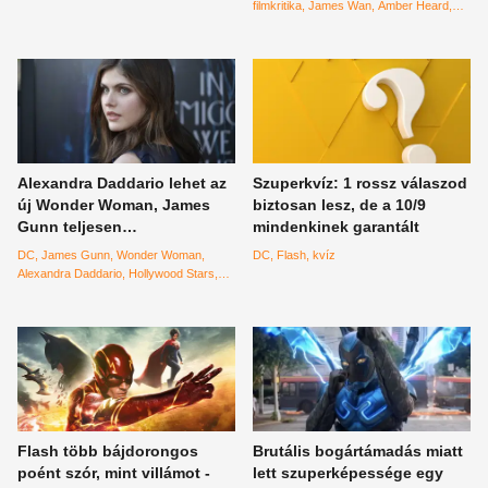
volna meglépni
filmkritika
James Wan
Amber Heard
Patrick Wilson
Alexandra Daddario lehet az
Szuperkvíz: 1 rossz válaszod
új Wonder Woman, James
biztosan lesz, de a 10/9
Gunn teljesen
mindenkinek garantált
újrafazonírozza a DC
DC
James Gunn
Wonder Woman
DC
Flash
kvíz
univerzumot
Alexandra Daddario
Hollywood Stars
Filmrovat
Flash több bájdorongos
Brutális bogártámadás miatt
poént szór, mint villámot -
lett szuperképessége egy