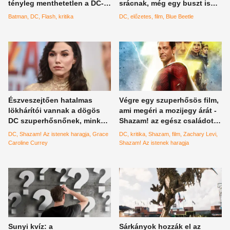
tényleg menthetetlen a DC-
srácnak, még egy buszt is
univerzum?
kettévágott - Ütős lesz a
Batman
DC
Flash
kritika
DC
előzetes
film
Blue Beetle
Blue Beetle
Észveszejtően hatalmas
Végre egy szuperhősös film,
lökhárítói vannak a dögös
ami megéri a mozijegy árát -
DC szuperhősnőnek, minket
Shazam! az egész családot
is megmenthetne az
elvarázsolja
DC
Shazam! Az istenek haragja
Grace
DC
kritika
Shazam
film
Zachary Levi
álomszép színésznő
Caroline Currey
Shazam! Az istenek haragja
Sunyi kvíz: a
Sárkányok hozzák el az