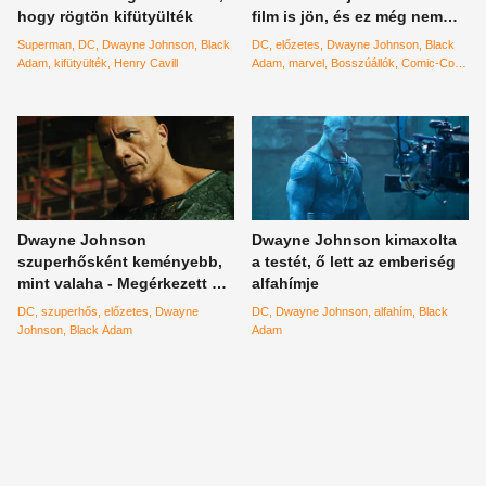
hogy rögtön kifütyülték
film is jön, és ez még nem
minden
Superman
DC
Dwayne Johnson
Black
DC
előzetes
Dwayne Johnson
Black
Adam
kifütyülték
Henry Cavill
Adam
marvel
Bosszúállók
Comic-Con
Fekete Párduc
Shazam
Dwayne Johnson
Dwayne Johnson kimaxolta
szuperhősként keményebb,
a testét, ő lett az emberiség
mint valaha - Megérkezett a
alfahímje
Black Adam első előzetese
DC
szuperhős
előzetes
Dwayne
DC
Dwayne Johnson
alfahím
Black
Johnson
Black Adam
Adam