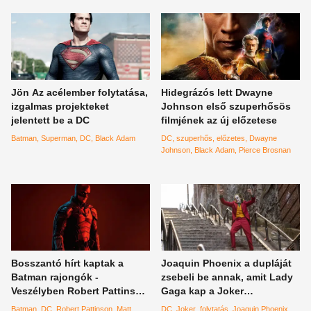
Jön Az acélember folytatása,
Hidegrázós lett Dwayne
izgalmas projekteket
Johnson első szuperhősös
jelentett be a DC
filmjének az új előzetese
Batman
Superman
DC
Black Adam
DC
szuperhős
előzetes
Dwayne
Johnson
Black Adam
Pierce Brosnan
Bosszantó hírt kaptak a
Joaquin Phoenix a dupláját
Batman rajongók -
zsebeli be annak, amit Lady
Veszélyben Robert Pattinson
Gaga kap a Joker
visszatérése?
folytatásáért
Batman
DC
Robert Pattinson
Matt
DC
Joker
folytatás
Joaquin Phoenix