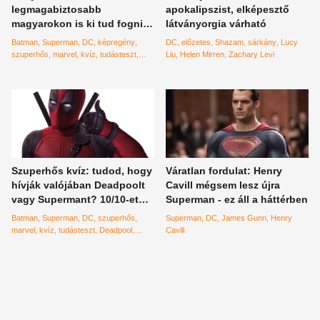
legmagabiztosabb
apokalipszist, elképesztő
magyarokon is ki tud fogni
látványorgia várható
ez a kvíz, 10-ből 6-an nagyot
Batman
Superman
DC
képregény
DC
előzetes
Shazam
sárkány
Lucy
buknak
szuperhős
marvel
kvíz
tudásteszt
Liu
Helen Mirren
Zachary Levi
Deadpool
Pókember
Szuperhős kvíz: tudod, hogy
Váratlan fordulat: Henry
hívják valójában Deadpoolt
Cavill mégsem lesz újra
vagy Supermant? 10/10-et
Superman - ez áll a háttérben
csak a legnagyobb rajongók
Batman
Superman
DC
szuperhős
Superman
DC
James Gunn
Henry
tudnak elérni
marvel
kvíz
tudásteszt
Deadpool
Cavill
Pókember