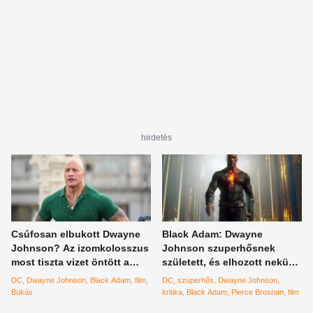
hirdetés
Csúfosan elbukott Dwayne
Black Adam: Dwayne
Johnson? Az izomkolosszus
Johnson szuperhősnek
most tiszta vizet öntött a
született, és elhozott nekünk
pohárba
egy igazi popcorn mozit –
DC
Dwayne Johnson
Black Adam
film
DC
szuperhős
Dwayne Johnson
kritika
Bukás
kritika
Black Adam
Pierce Brosnan
film