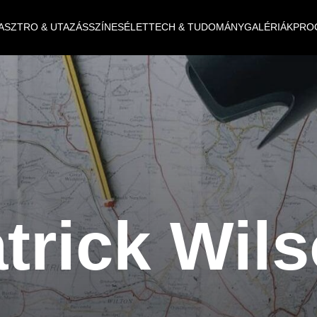
ASZTRO & UTAZÁS
SZÍNES
ÉLET
TECH & TUDOMÁNY
GALÉRIÁK
PRO
trick Wil