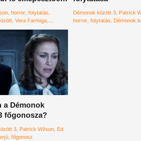
tes
lson
horror
folytatás
Démonok között 3
Patrick 
özött
Vera Farmiga
horror
folytatás
Démonok k
émonok között: Az ördög
Farmiga
Warren házaspár
tt
n a Démonok
 3 főgonosza?
özött 3
Patrick Wilson
Ed
erjú
főgonosz