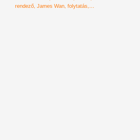
rendező
James Wan
folytatás
Démonok között