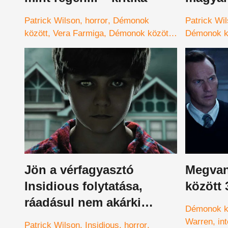
félelme
Patrick Wilson
horror
Démonok
Patrick Wi
között
Vera Farmiga
Démonok között:
Démonok k
Az ördög kényszerített
előzetes
D
kényszeríte
Jön a vérfagyasztó
Megva
Insidious folytatása,
között
ráadásul nem akárki
Démonok k
rendezi
Warren
int
Patrick Wilson
Insidious
horror