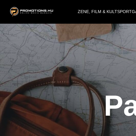
ZENE, FILM & KULT
SPORT
G
Pa