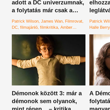
adott a DC univerzumnak,
elhozz
a folytatás már csak a
leglát
szögeket veri a
legost
Patrick Wilson
James Wan
Filmrovat
Patrick Wi
koporsóba
kataszt
DC
filmajánló
filmkritika
Amber
Halle Berry
előzete
Heard
Jason Momoa
katasztrófa
Démonok között 3: már a
A Démo
démonok sem olyanok,
folytat
mint régen... – kritika
magyar