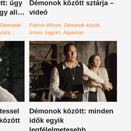
tt: úgy
Démonok között sztárja –
gy alig
videó
fotó
Démonok
Patrick Wilson
Démonok között
yúrta
izmos
kigyúrt
Aquaman
tessel
Démonok között: minden
között
idők egyik
legfélelmetesebb