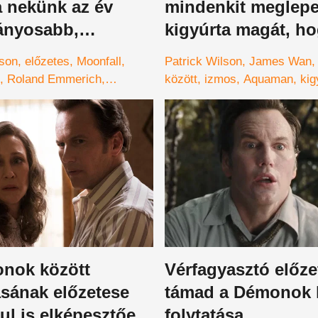
a nekünk az év
mindenkit meglepe
ványosabb,
kigyúrta magát, ho
obább
lehet felismerni – 
lson
előzetes
Moonfall
Patrick Wilson
James Wan
rófafilmjét –
Roland Emmerich
között
izmos
Aquaman
kig
s
film
Hold
magát
nok között
Vérfagyasztó előze
ásának előzetese
támad a Démonok 
ul is elképesztően
folytatása