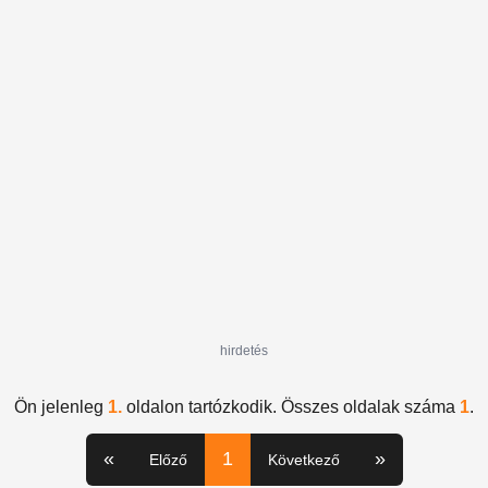
hirdetés
Ön jelenleg
1.
oldalon tartózkodik. Összes oldalak száma
1
.
«
1
»
Előző
Következő