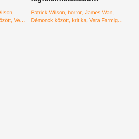
horrorfilmje zseniálisabb,
Wilson
Patrick Wilson
horror
James Wan
mint gondolnád
özött
Vera
Démonok között
kritika
Vera Farmiga
előzetes
Warren házaspár