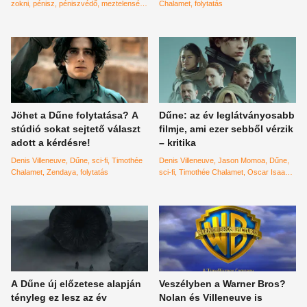
zokni
pénisz
péniszvédő
meztelenség
Chalamet
folytatás
vicc
Jöhet a Dűne folytatása? A
Dűne: az év leglátványosabb
stúdió sokat sejtető választ
filmje, ami ezer sebből vérzik
adott a kérdésre!
– kritika
Denis Villeneuve
Dűne
sci-fi
Timothée
Denis Villeneuve
Jason Momoa
Dűne
Chalamet
Zendaya
folytatás
sci-fi
Timothée Chalamet
Oscar Isaac
Dave Bautista
kritika
A Dűne új előzetese alapján
Veszélyben a Warner Bros?
tényleg ez lesz az év
Nolan és Villeneuve is