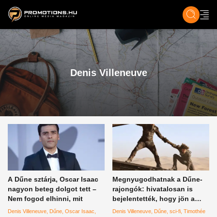
ZENE, FILM & KULT
SPORT
GASZTRO & UTAZÁS
SZÍNES
ÉLET
TECH & TU
Denis Villeneuve
A Dűne sztárja, Oscar Isaac
Megnyugodhatnak a Dűne-
nagyon beteg dolgot tett –
rajongók: hivatalosan is
Nem fogod elhinni, mit
bejelentették, hogy jön a
folytatás
Denis Villeneuve
Dűne
Oscar Isaac
Denis Villeneuve
Dűne
sci-fi
Timothée