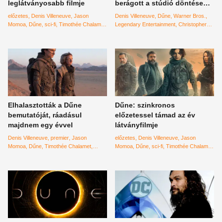
leglátványosabb filmje
berágott a stúdió döntése
miatt
előzetes
Denis Villeneuve
Jason
Denis Villeneuve
Dűne
Warner Bros.
Momoa
Dűne
sci-fi
Timothée Chalamet
Legendary Entertainment
Christopher
Zendaya
Oscar Isaac
Josh Brolin
Nolan
Rebecca Ferguson
Dave Bautista
Elhalasztották a Dűne
Dűne: szinkronos
bemutatóját, ráadásul
előzetessel támad az év
majdnem egy évvel
látványfilmje
Denis Villeneuve
premier
Jason
előzetes
Denis Villeneuve
Jason
Momoa
Dűne
Timothée Chalamet
Momoa
Dűne
sci-fi
Timothée Chalamet
Zendaya
Oscar Isaac
Josh Brolin
Zendaya
Oscar Isaac
szinkron
Josh
bemutató
halasztás
Frank Herbert
Brolin
Rebecca Ferguson