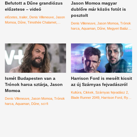
Befutott a Dűne grandiózus
Jason Momoa magyar
előzetese – videó
dublőre már közös fotót is
posztolt
előzetes
trailer
Denis Villeneuve
Jason
Momoa
Dűne
Timothée Chalamet
Denis Villeneuve
Jason Momoa
Trónok
Zendaya
Oscar Isaac
harca
Aquaman
Dűne
Megyeri Balázs
Blaise
Ismét Budapesten van a
Harrison Ford is mesélt kicsit
Trónok harca sztárja, Jason
az új Szárnyas fejvadászról
Momoa
Kultúra
Cikkek
Szárnyas fejvadász 2
Blade Runner 2049
Harrison Ford
Ryan
Denis Villeneuve
Jason Momoa
Trónok
Gosling
Denis Villeneuve
harca
Aquaman
Dűne
sci-fi