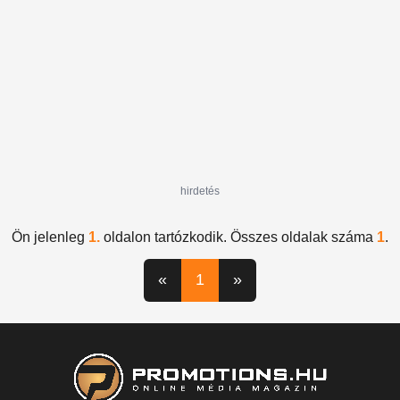
hirdetés
Ön jelenleg
1.
oldalon tartózkodik. Összes oldalak száma
1
.
«
1
»