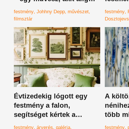
ismerünk
semmi 
festmény
Johhny Depp
művészet
festmény
majdne
filmsztár
Dosztojevs
Évtizedekig lógott egy
A költö
festmény a falon,
nénihez
segítséget kértek a
több mi
beazonosításhoz, most
talált 
festmény
árverés
galéria
festmény