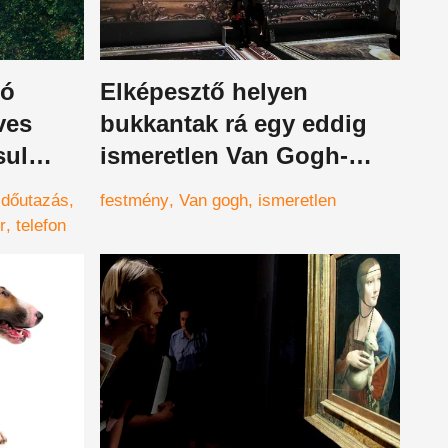
zó
Elképesztő helyen
ves
bukkantak rá egy eddig
sul
ismeretlen Van Gogh-
ben?
önarcképre
időutazás
festmény
Van gogh
ismeretlen
r
telefon