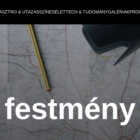
ASZTRO & UTAZÁS
SZÍNES
ÉLET
TECH & TUDOMÁNY
GALÉRIÁK
PRO
festmény