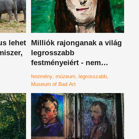
us lehet
Milliók rajonganak a világ
miszer,
legrosszabb
festményeiért - nem
tudjuk, hogy sírjunk vagy
festmény
múzeum
legrosszabb
nevessünk
Museum of Bad Art