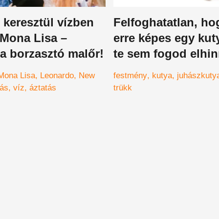
keresztül vízben
Felfoghatatlan, ho
 Mona Lisa –
erre képes egy kut
a borzasztó malőr!
te sem fogod elhin
Mona Lisa
Leonardo
New
festmény
kutya
juhászkuty
tás
víz
áztatás
trükk