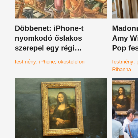
Döbbenet: iPhone-t
Madonn
nyomkodó őslakos
Amy Wi
szerepel egy régi
Pop fe
festményen - hogy
áldozot
festmény
iPhone
okostelefon
festmény
lehetséges ez?
művésze
Rihanna