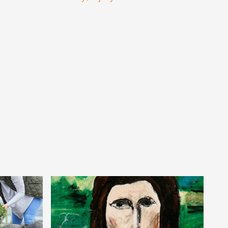
bizonyos anyag, mint azt
eddig gondoltuk