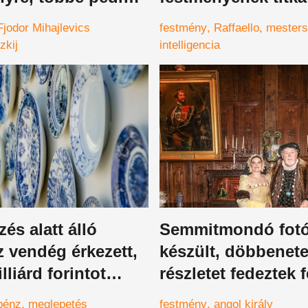
nem volt ugyanaz,
felfedezése elképe
Fjodor Mihajlevics
festmény
Raffaello
mester
m beleőrült
zkij
intelligencia
zés alatt álló
Semmitmondó fot
 vendég érkezett,
készült, döbbenet
lliárd forintot
részletet fedeztek f
a szemétben
utólag
pénz
meglepetés
festmény
angol király