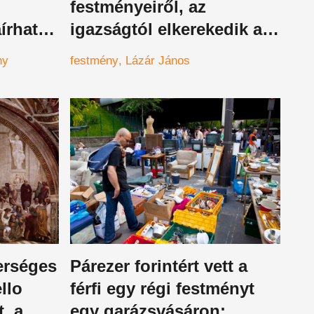
festményeiről, az
írhatja
igazságtól elkerekedik a
, és
szemed
ny
festmény
Lázár János
ig
erséges
Párezer forintért vett a
llo
férfi egy régi festményt
, a
egy garázsvásáron: