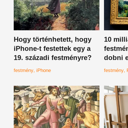
Hogy történhetett, hogy
10 mill
iPhone-t festettek egy a
festmén
19. századi festményre?
dobni e
francia
festmény
iPhone
festmény
lecsapo