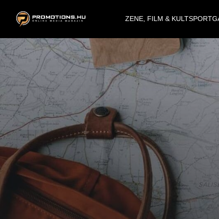
ZENE, FILM & KULT
SPORT
G