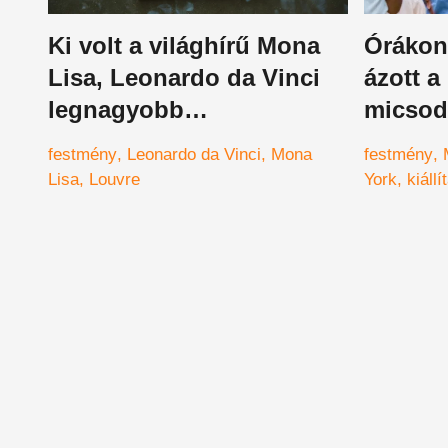
Ki volt a világhírű Mona
Órákon 
Lisa, Leonardo da Vinci
ázott a
legnagyobb
micsod
műremekének modellje?
festmény
Leonardo da Vinci
Mona
festmény
A válasz megdöbbentő
Lisa
Louvre
York
kiállí
lehet