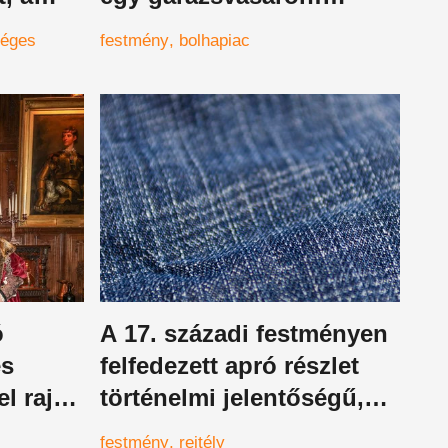
sztő
később derült ki, ki
séges
festmény
bolhapiac
festette, több milliárd
forintot ér
ó
A 17. századi festményen
es
felfedezett apró részlet
el rajta
történelmi jelentőségű,
régebb óta létezhet ez a
festmény
rejtély