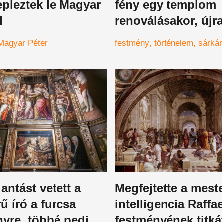
epleztek le Magyar
fény egy templom
l
renoválásakor, újra
a teljes történelmet
Magyar Péter
festmény
történelem
sárká
mindent, amit edd
hittünk
lantást vetett a
Megfejtette a mest
rű író a furcsa
intelligencia Raffae
nyre, többé pedig
festményének titkát