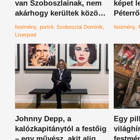
van Szoboszlainak, nem
képet l
akárhogy kerültek közös
Péterrő
képre
festmény
portré
Szoboszlai Dominik
festmény
Liverpool
Johnny Depp, a
Egy pil
kalózkapitánytól a festőig
világhí
– egy művész, akit alig
festmé