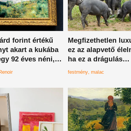
iárd forint értékű
Megfizethetlen lux
yt akart a kukába
ez az alapvető élel
gy 92 éves néni, a
ha ez a drágulás
 állam persze, hogy
folytatódik
Renoir
festmény
malac
tt rá és elkobozta