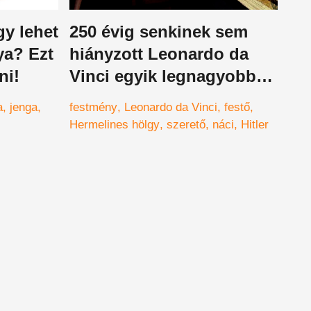
gy lehet
250 évig senkinek sem
ya? Ezt
hiányzott Leonardo da
ni!
Vinci egyik legnagyobb
remekműve, amely végül
a
jenga
festmény
Leonardo da Vinci
festő
csak előkerült
Hermelines hölgy
szerető
náci
Hitler