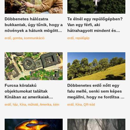
Döbbenetes hálózatra
Te élnél egy repülőgépben?
bukkantak, úgy tűnik, hogy a
Van egy férfi, aki
növények a hátunk mögött
hátrahagyott mindent és
kommunikálnak egymással
beköltözött egy repülőgépbe
erdő
gomba
kommunikáció
erdő
repülőgép
Furcsa köralakú
Döbbenetes erdő nőtt egy
objektumokat találtak
falu mellé, senki sem képes
Kínában az amerikaiak
megállni, hogy ne fordítsa rá
műholdon keresztül,
a kameráját
erdő
ház
Kína
műhold
Amerika
kém
erdő
Kína
QR-kód
kémeket vetettek be, hogy
kiderítsék mik azok