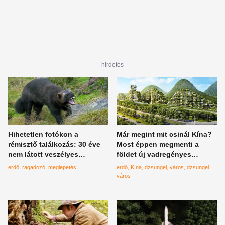
hirdetés
Hihetetlen fotókon a
Már megint mit csinál Kína?
rémisztő találkozás: 30 éve
Most éppen megmenti a
nem látott veszélyes
földet új vadregényes
ragadozó bukkant elő a
dzsungelvárosával
erdő
ragadozó
meglepetés
erdő
Kína
dzsungel
város
dzsungel
vadonból
város