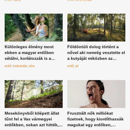
Különleges élmény most
Földöntúli dolog történt a
ebben a magyar erdőben
nővel aki nemrég vesztette el
sétálni, korlátozzák is a
a kutyáját miközben az
túrázók számát
erdőben sétált és egy jelet
erdő
kirándulás
túra
erdő
jel
kért az univerzumtól
Mesekönyvből kilépett állat
Frusztrált nők milliókat
tűnt fel a Vas vármegyei
fizetnek, hogy kiordíthassák
erdőkben, sokan azt hitték,
magukat egy erdőben,