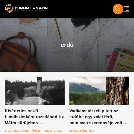
ZENE, FILM & KULT
SPORT
GASZTRO & UTAZÁS
SZÍNES
ÉLET
TECH & TU
erdő
Kísérteties sci-fi
Vadkamerát telepített az
filmdíszletként rozsdásodik a
erdőbe egy zalai férfi,
Mátra sűrűjében
hatalmas szerencséje volt a
Magyarország elfeledett
felvételekkel
erdő
síugrósánc
Mátra
magyar urbex
erdő
vadkamera