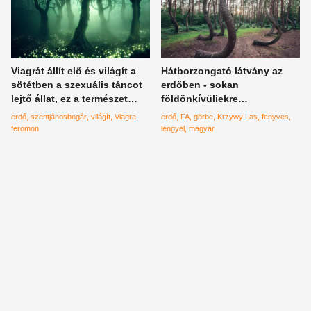
Viagrát állít elő és világít a
Hátborzongató látvány az
sötétben a szexuális táncot
erdőben - sokan
lejtő állat, ez a természet
földönkívüliekre
csodája
gyanakodnak
erdő
szentjánosbogár
világít
Viagra
erdő
FA
görbe
Krzywy Las
fenyves
feromon
lengyel
magyar