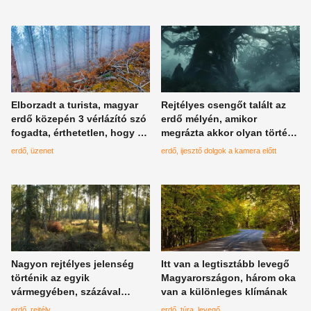
építménye
Elborzadt a turista, magyar
Rejtélyes csengőt talált az
erdő közepén 3 vérlázító szó
erdő mélyén, amikor
fogadta, érthetetlen, hogy ez
megrázta akkor olyan történt,
megtörténhetett
amire aligha van magyarázat
erdő
üzenet
erdő
ijesztő dolgok a kamera előtt
Nagyon rejtélyes jelenség
Itt van a legtisztább levegő
történik az egyik
Magyarországon, három oka
vármegyében, százával
van a különleges klímának
tűntek el állatok az erdőkből
erdő
rejtély
erdő
túra
levegő