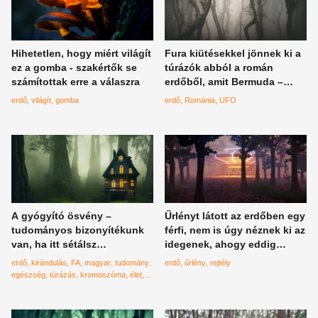
Hihetetlen, hogy miért világít
Fura kiütésekkel jönnek ki a
ez a gomba - szakértők se
túrázók abból a román
számítottak erre a válaszra
erdőből, amit Bermuda –
háromszögnek neveznek, a
erdő
világít
gomba
erdő
Románia
UFO
rengeteg eltűnés miatt.
A gyógyító ösvény –
Űrlényt látott az erdőben egy
tudományos bizonyítékunk
férfi, nem is úgy néznek ki az
van, ha itt sétálsz
idegenek, ahogy eddig
egészségesebb leszel
hittük?
erdő
kirándulás
FA
magyar
tudomány
erdő
űrlény
rejtély
egészség
túrázás
kromoszóma
élet
hosszú élet