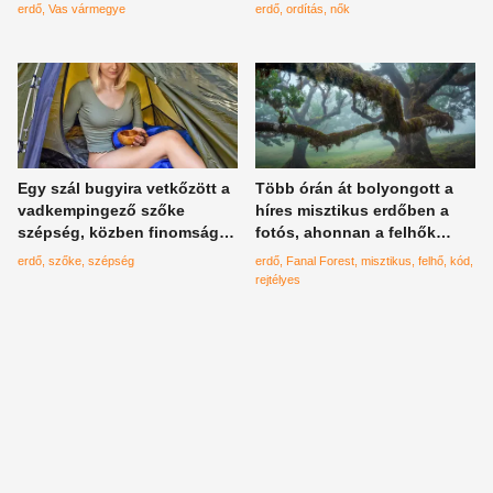
igazi unikornist látnak
eszementnek tűnő trend
erdő
Vas vármegye
erdő
ordítás
nők
terjed
Egy szál bugyira vetkőzött a
Több órán át bolyongott a
vadkempingező szőke
híres misztikus erdőben a
szépség, közben finomságot
fotós, ahonnan a felhők
készített az erdőben
miatt nem talált ki
erdő
szőke
szépség
erdő
Fanal Forest
misztikus
felhő
kód
rejtélyes