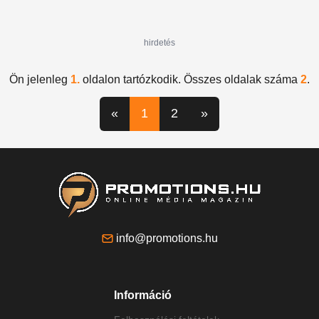
hirdetés
Ön jelenleg
1.
oldalon tartózkodik. Összes oldalak száma
2
.
«
1
2
»
info@promotions.hu
Információ