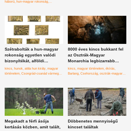
bizonyítékát
háború
hun-magyar rokonság
Moszkva
vlagyimir putyin
Szétrabolták a hun-magyar
8000 éves kincs bukkant fel
rokonság egyetlen valódi
az Osztrák-Magyar
bizonyítékát, alföldi
Monarchia legbizarrabb
vármegye a bűnös a
barlangja alól, végre
kincs
hunok
attila hun király
magyar
kincs
magyar történelem
ékírás
szörnyűségben
megtalálták az eredeti
történelem
Csongrád-csanád vármegye
Barlang
Csehország
osztrák-magyar
magyarok nyomát?
szeged
Móra Ferenc
monarchia
Megakadt a férfi ásója
Döbbenetes mennyiségű
kertásás közben, amit talált,
kincset találtak