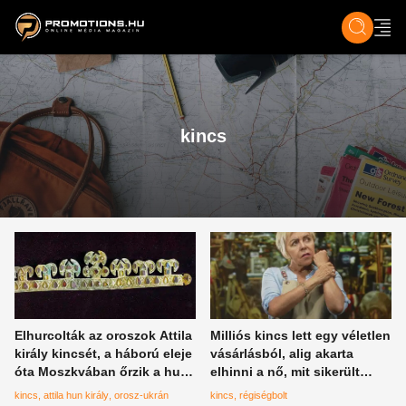
ZENE, FILM & KULT
SPORT
GASZTRO & UTAZÁS
SZÍNES
ÉLET
TECH & TU
kincs
Elhurcolták az oroszok Attila
Milliós kincs lett egy véletlen
király kincsét, a háború eleje
vásárlásból, alig akarta
óta Moszkvában őrzik a hun-
elhinni a nő, mit sikerült
magyar rokonság rejtett
vennie a régiségboltban
kincs
attila hun király
orosz-ukrán
kincs
régiségbolt