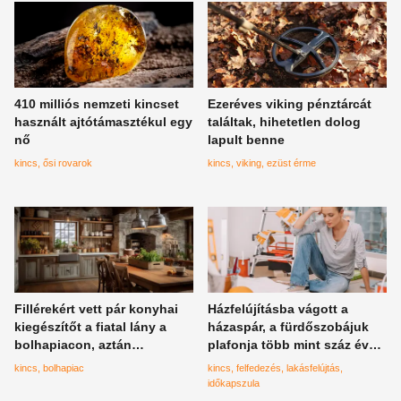
410 milliós nemzeti kincset
Ezeréves viking pénztárcát
használt ajtótámasztékul egy
találtak, hihetetlen dolog
nő
lapult benne
kincs
ősi rovarok
kincs
viking
ezüst érme
Fillérekért vett pár konyhai
Házfelújításba vágott a
kiegészítőt a fiatal lány a
házaspár, a fürdőszobájuk
bolhapiacon, aztán
plafonja több mint száz éves
rákeresett az interneten:
időkapszulát rejtett, igazi
kincs
bolhapiac
kincs
felfedezés
lakásfelújtás
majdnem lefordult a székről,
kincsekre találtak váratlanul
időkapszula
mit talált