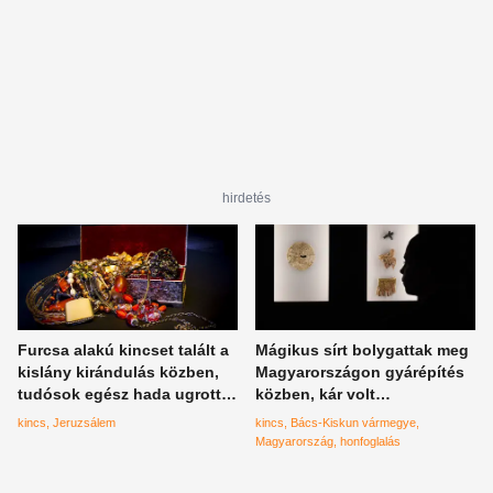
hirdetés
Furcsa alakú kincset talált a
Mágikus sírt bolygattak meg
kislány kirándulás közben,
Magyarországon gyárépítés
tudósok egész hada ugrott
közben, kár volt
rá a felfedezésre
hozzányúlni?
kincs
Jeruzsálem
kincs
Bács-Kiskun vármegye
Magyarország
honfoglalás