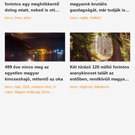
forintos egy meghökkentő
magyarok brutális
dolog miatt, neked is ott
gazdagságát, már tudják is
lehet a fiókodban
hogy pontosan hol van a
kincs
érme
pénz
kincs
rejtély
Hollókő
rejtélyes hely?
499 éve nincs meg az
Két túrázó 120 millió forintos
egyetlen magyar
aranykincset talált az
kincseshajó, rettentő az oka
erdőben, rendkívüli magyar
kapcsolat van a történetben
kincs
hajó
1526
mohácsi vész
II.
kincs
régészet
felfedezés
Lajos
Magyar királyság
Duna
Esztergom