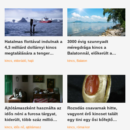
Hatalmas flottával indulnak a
3000 évig szunnyadt
4,3 milliárd dollárnyi kincs
méregdrága kincs a
megtalálására a tenger
Balatonnál, előkerült a
mélyére, vajon megtalálják
műtárgy
kincs
eldorádó
hajó
kincs
Balaton
minden idők legnagyobb
elsüllyedt aranyát?
Ajtótámaszként használta az
Rozsdás csavarnak hitte,
idős néni a furcsa tárgyat,
vagyont érő kincset talált
kiderült, több száz millió
egy tini egy ősi kőfejtő
forintot ér
közelében
kincs
idős nő
ajtótámasz
kincs
római kor