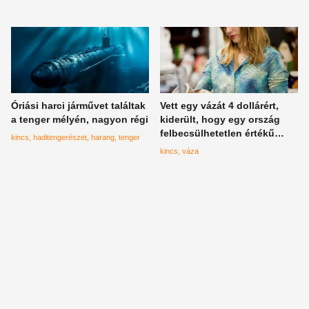
Óriási harci járművet találtak
Vett egy vázát 4 dollárért,
a tenger mélyén, nagyon régi
kiderült, hogy egy ország
felbecsülhetetlen értékű
kincs
haditengerészet
harang
tenger
nemzeti kincséről van szó
kincs
váza