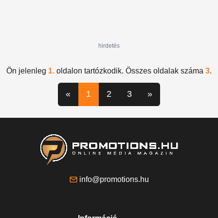
hirdetés
Ön jelenleg
1.
oldalon tartózkodik. Összes oldalak száma
3
.
«
1
2
3
»
info@promotions.hu