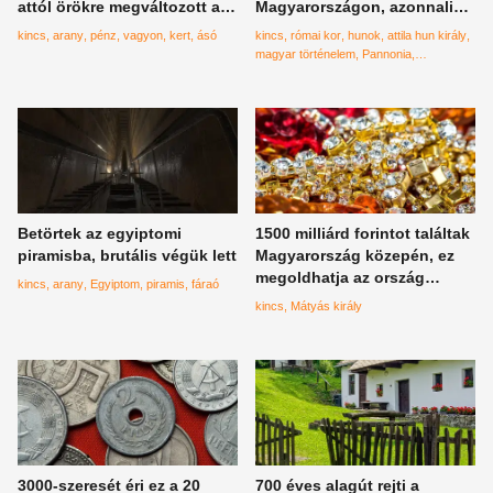
attól örökre megváltozott az
Magyarországon, azonnali
élete
világszenzációt okozott a
kincs
arany
pénz
vagyon
kert
ásó
kincs
római kor
hunok
attila hun király
lelet
magyar történelem
Pannonia
Hódmezővásárhely
aranypénz
Betörtek az egyiptomi
1500 milliárd forintot találtak
piramisba, brutális végük lett
Magyarország közepén, ez
megoldhatja az ország
kincs
arany
Egyiptom
piramis
fáraó
problémáit? Mátyás király
kincs
Mátyás király
rejthette oda
3000-szeresét éri ez a 20
700 éves alagút rejti a