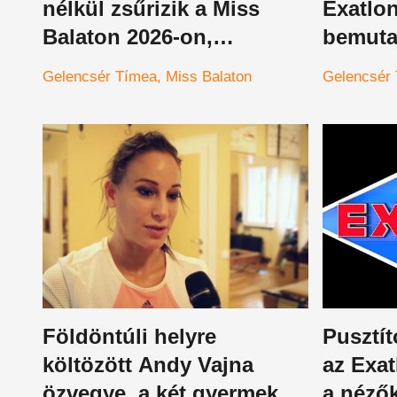
nélkül zsűrizik a Miss
Exatlo
Balaton 2026-on,
bemutat
mindenkinél szebb
választ
Gelencsér Tímea
Miss Balaton
Gelencsér
Földöntúli helyre
Pusztít
költözött Andy Vajna
az Exat
özvegye, a két gyermek
a néző