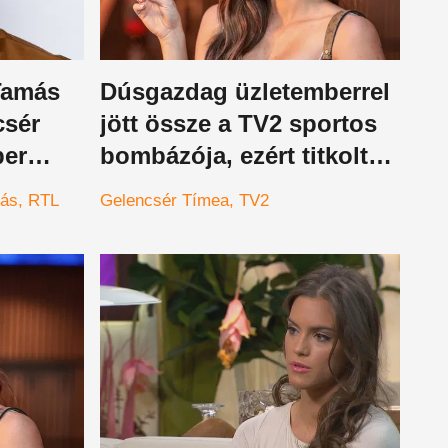
Tamás
Dúsgazdag üzletemberrel
csér
jött össze a TV2 sportos
ber
bombázója, ezért titkolta
a párját
más
RTL
Gelencsér Tímea
TV2