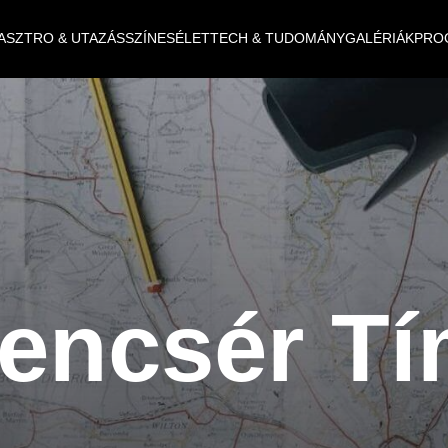
ASZTRO & UTAZÁS
SZÍNES
ÉLET
TECH & TUDOMÁNY
GALÉRIÁK
PRO
encsér T