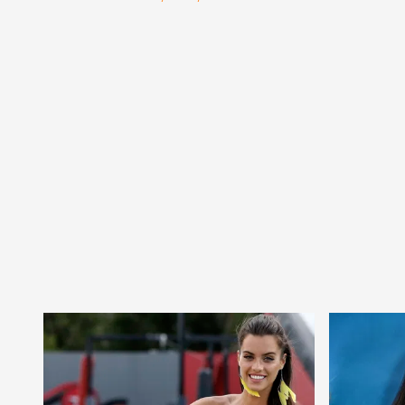
át
szűköl
vissza 
láttán?