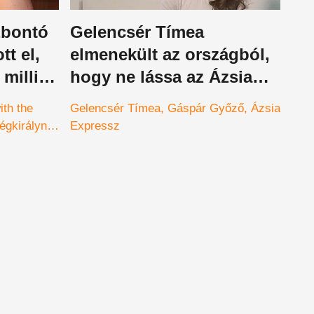
zbontó
Gelencsér Tímea
tt el,
elmenekült az országból,
 millió
hogy ne lássa az Ázsia
e
Expressz mai adását
ith the
Gelencsér Tímea
Gáspár Győző
Ázsia
égkirálynő
Expressz