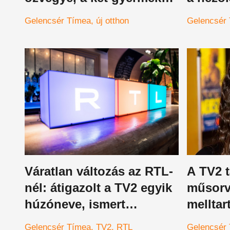
igazi luxusban nő majd
Gelencsér Tímea
új otthon
Gelencsér
fel
Váratlan változás az RTL-
A TV2 
nél: átigazolt a TV2 egyik
műsorv
húzóneve, ismert
mellta
műsorvezető szerződött
mit ves
Gelencsér Tímea
TV2
RTL
Gelencsér