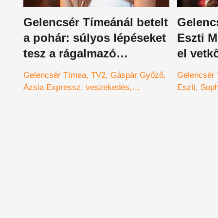
Gelencsér Tímeánál betelt
Gelenc
a pohár: súlyos lépéseket
Eszti M
tesz a rágalmazó
el vetk
kommentelők ellen
bizonyí
Gelencsér Tímea
TV2
Gáspár Győző
Gelencsér
magyar 
Ázsia Expressz
veszekedés
Eszti
Soph
bombáz
#Magyarország
magyar sportoló
legértékesebb magyar sportolók
magar
celeb
Győzike
jó hírnév
feljelentés
kommentelők
rágalmazási per
emberijogok megsértése
#instagram