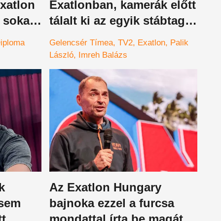
xatlon
Exatlonban, kamerák előtt
 sokan
tálalt ki az egyik stábtag a
szerződéséről
iploma
Gelencsér Tímea
TV2
Exatlon
Palik
László
Imreh Balázs
k
Az Exatlon Hungary
 sem
bajnoka ezzel a furcsa
t,
mondattal írta be magát a