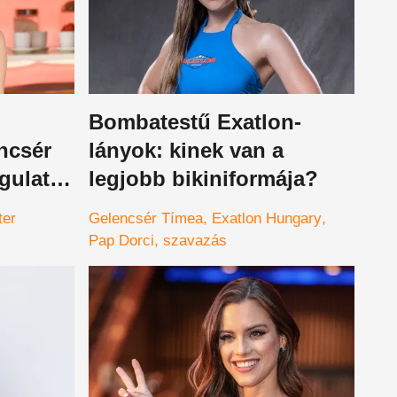
Bombatestű Exatlon-
ncsér
lányok: kinek van a
gulatba
legjobb bikiniformája?
ter
Gelencsér Tímea
Exatlon Hungary
Pap Dorci
szavazás