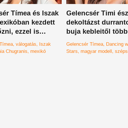
sér Tímea és Iszak
Gelencsér Timi és
exikóban kezdett
dekoltázst durranto
őzni, ezzel is
buja kebleitől több
tva, hogy a
magyar álla esett l
 Tímea
válogatás
Iszak
Gelencsér Tímea
Dancing w
lányok igazi
ia Chugranis
mexikó
Stars
magyar modell
széps
ók – válogatás
dekoltázs