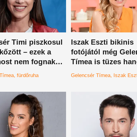
sér Timi piszkosul
Iszak Eszti bikinis
kőzött – ezek a
fotójától még Gele
most nem fognak
Tímea is tüzes han
i, csak
jött
 Tímea
fürdőruha
Gelencsér Tímea
Iszak Esz
sítani