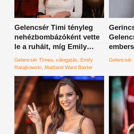
Gelencsér Timi tényleg
Gerincs
nehézbombázóként vette
Gelenc
le a ruháit, míg Emily
embers
Ratajkowski bikinifelsőjét
példát
Gelencsér Tímea
válogatás
Emily
Gelencsér
szétfeszítik a keblei –
Ratajkowski
Maitland Ward Baxter
válogatás