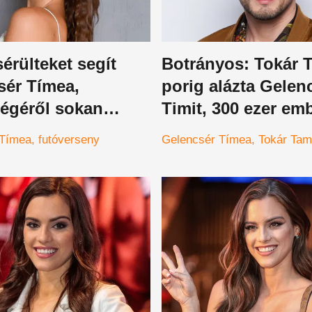
érülteket segít
Botrányos: Tokár 
sér Tímea,
porig alázta Gelen
égéről sokan
Timit, 300 ezer em
 vehetnének
előtt szapulta a
 Tímea
futóverseny
Gelencsér Tímea
Tokár Ta
szépségkirálynőt