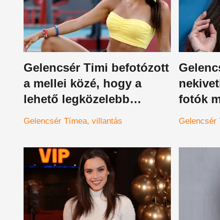
Gelencsér Timi befotózott
Gelenc
a mellei közé, hogy a
nekivet
lehető legközelebb
fotók 
lehessenek
lehűten
Gelencsér Tímea
villantás
Gelencsér
felforró