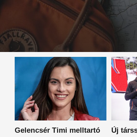
Gelencsér Timi melltartó
Új társ