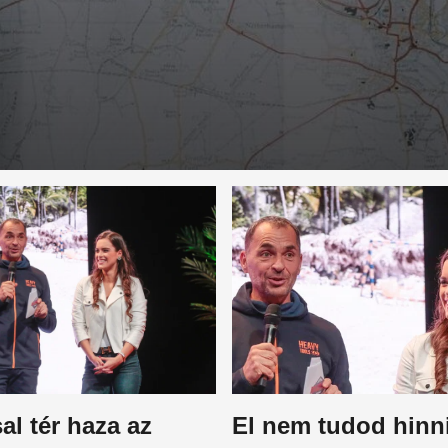
sal tér haza az
El nem tudod hinn