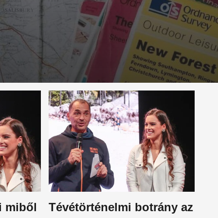
i miből
Tévétörténelmi botrány az