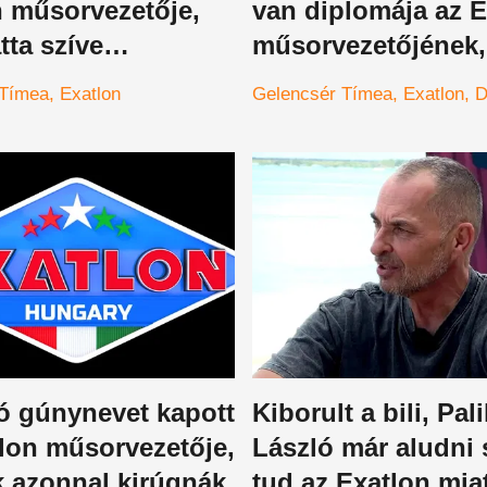
n műsorvezetője,
van diplomája az E
ta szíve
műsorvezetőjének,
ottját
rátámadtak miatta
 Tímea
Exatlon
Gelencsér Tímea
Exatlon
D
ó gúnynevet kapott
Kiborult a bili, Pali
lon műsorvezetője,
László már aludni
k azonnal kirúgnák
tud az Exatlon miat