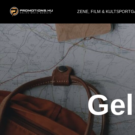
ZENE, FILM & KULT
SPORT
G
Gel