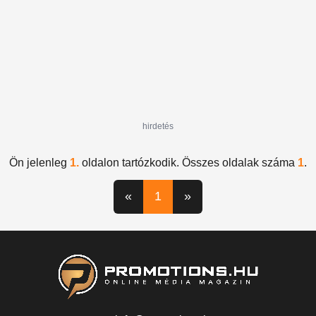
hirdetés
Ön jelenleg
1.
oldalon tartózkodik. Összes oldalak száma
1
.
«
1
»