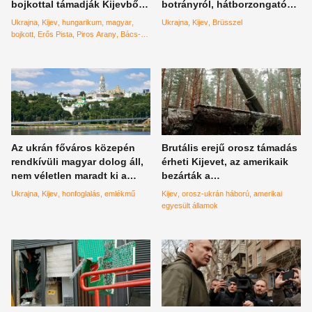
bojkottal támadják Kijevből,
botrányról, hátborzongató
neked is van otthon belőle
összefüggésről beszél
Ukrajna
Kijev
hungarikum
magyar
Ukrajna
Kijev
Brüsszel
bojkott
Erős Pista
Piros Arany
Bács-
Kiskun vármegye
paprika
Az ukrán főváros közepén
Brutális erejű orosz támadás
rendkívüli magyar dolog áll,
érheti Kijevet, az amerikaik
nem véletlen maradt ki a
bezárták a
történelemkönyvekből
nagykövetségüket az ukrán
Ukrajna
Kijev
honfoglalás
emlékmű
Kijev
orosz-ukrán háború
amerikai
fővárosban
egyesült államok