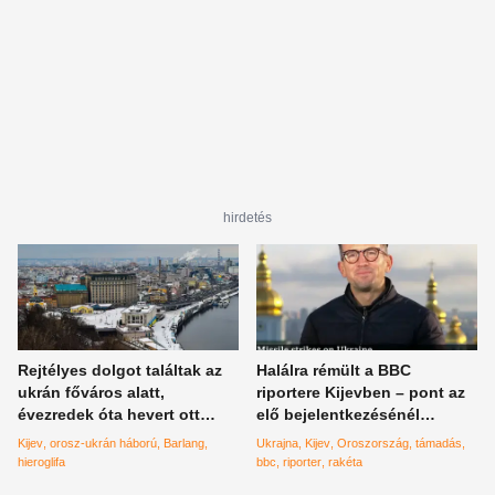
hirdetés
Rejtélyes dolgot találtak az
Halálra rémült a BBC
ukrán főváros alatt,
riportere Kijevben – pont az
évezredek óta hevert ott
elő bejelentkezésénél
érintetlenül
kezdtek az oroszok
Kijev
orosz-ukrán háború
Barlang
Ukrajna
Kijev
Oroszország
támadás
bombázni
hieroglifa
bbc
riporter
rakéta