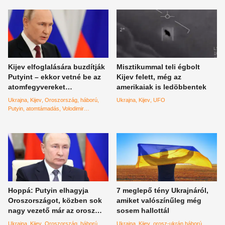
Kijev elfoglalására buzdítják
Misztikummal teli égbolt
Putyint – ekkor vetné be az
Kijev felett, még az
atomfegyvereket
amerikaiak is ledöbbentek
Oroszország
Ukrajna
Kijev
Oroszország
háború
Ukrajna
Kijev
UFO
Putyin
atomtámadás
Volodimir
Zelenszkij
Hoppá: Putyin elhagyja
7 meglepő tény Ukrajnáról,
Oroszországot, közben sok
amiket valószínűleg még
nagy vezető már az orosz
sosem hallottál
elnökön viccelődött
Ukrajna
Kijev
Oroszország
háború
Ukrajna
Kijev
orosz-ukrán háború