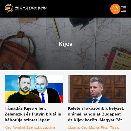
ZENE, FILM & KULT
SPORT
GASZTRO & UTAZÁS
SZÍNES
ÉLET
TECH & TU
Kijev
Támadás Kijev ellen,
Keleten fokozódik a helyzet,
Zelenszkij és Putyin brutális
drámai hangulat Budapest
háborúja szintet lépett
és Kijev között, Magyar Péter
felszólalt
Kijev
Volodimir Zelenszkij
vlagyimir
Ukrajna
Kijev
Magyar Péter
Tisza