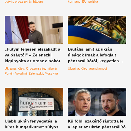
putyin
orosz ukrán háború
kormány
EU
politika
„Putyin teljesen elszakadt a
Brutális, amit az ukrán
valóságtól” – Zelenszkij
újságok írnak a lefoglalt
kigúnyolta az orosz elnököt
pénzszállítóról, kegyetlen
lépésre készülnek Kijevben
Ukrajna
Kijev
Oroszország
háború
Ukrajna
Kijev
aranykonvoj
Putyin
Volodimir Zelenszkij
Moszkva
Újabb ukrán fenyegetés, a
Külföldi szakértő rántotta le
híres hungarikumot súlyos
a leplet az ukrán pénzszállító