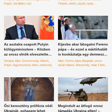
Putyin
Joe Biden
vicc
Tények
metró
zászló
nyelv
világörökség
Az asztalra csapott Putyin
Kijevbe akar látogatni Ferenc
külügyminisztere – Közben
pápa – és ezzel a mártírhalált
az orosz elnök elvesztette
is kockáztatja egy dermesztő
volna a háborút?
jóslat szerint
Ukrajna
Kijev
Oroszország
háború
Kijev
Ferenc pápa
látogatás
orosz-
Putyin
fegyverszünet
béke
zelenszkij
ukrán háború
életveszély
halal
Fátima
jóslat
Ősi keresztény prófécia védi
Megindult az átfogó orosz
Ukrajnát, sohasem lehet
támadás Ukrajna ellen! –