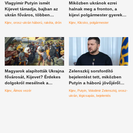
Vlagyimir Putyin ismét
Miközben ukránok ezrei
Kijevet támadja, bajban az
halnak meg a fronton, a
ukrán főváros, többen
kijevi polgármester gyerekei
megsebesültek
önfeledten buliznak Európa
Kijev
orosz-ukrán háború
rakéta
drón
Kijev
Klicsko
polgármester
szerte
Magyarok alapították Ukrajna
Zelenszkij sorsfordító
fővárosát, Kijevet? Érdekes
bejelentést tett, miközben
dolgokról mesélnek a
Putyin a háború jövőjéről
krónikák
tárgyalt
Kijev
Álmos vezér
Kijev
Putyin
Volodimir Zelenszkij
orosz-
ukrán
légicsapás
bejelentés