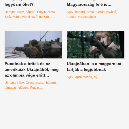
legyőzni őket?
Magyarország felé is
jöhetnek menekültek
Ukrajna
Kijev
háború
Putyin
orosz
Kijev
háború
orosz
ukrán
invázió
Szűz Mária
védelmező
mozaik
kezdet
veszteségek
székesegyház
prófécia
Pucolnak a britek és az
Ukrajnában is a magyarokat
amerikaiak Ukrajnából, még
tartják a legjobbnak
az olimpia vége előtt
Kijev
Apró mesék
díj
támadnak az oroszok
Ukrajna
Kijev
Oroszország
háború
támadás
időpont
Putyin
Fehéroroszország
Peking
olimpia