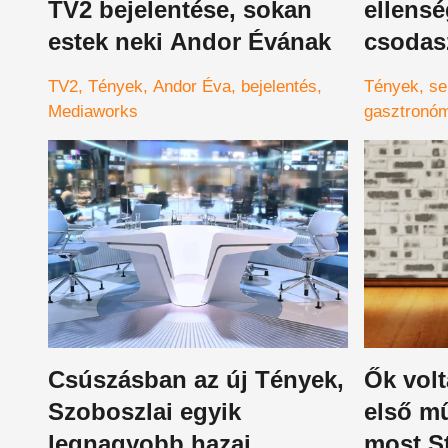
TV2 bejelentése, sokan
ellensé
estek neki Andor Évának
csodaszer - 
tények,
TV2
Tények
Andor Éva
bejelentés
Tények
se
rosszu
Mediaworks
gasztronó
dietetikus
Csúszásban az új Tények,
Ők vol
Szoboszlai egyik
első mű
legnagyobb hazai
most St