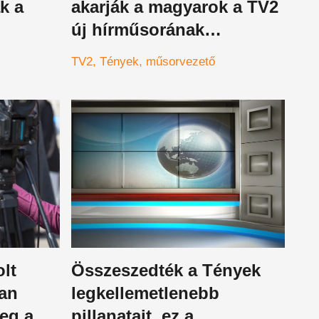
k a
akarják a magyarok a TV2
új hírműsorának
vezetésére
TV2
Tények
műsorvezető
olt
Összeszedték a Tények
yan
legkellemetlenebb
eg a
pillanatait, ez a