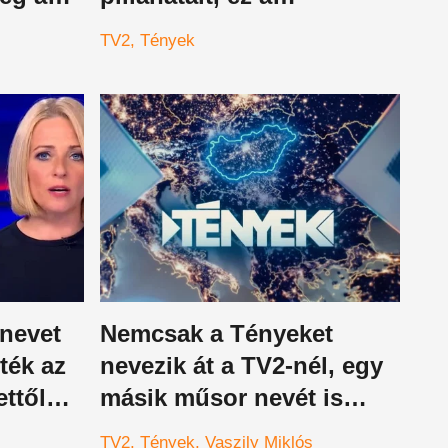
g a
hírműsorok szégyene
TV2
Tények
ott
 nevet
Nemcsak a Tényeket
tték az
nevezik át a TV2-nél, egy
ettől
másik műsor nevét is
bedobták már, hatalmas
TV2
Tények
Vaszily Miklós