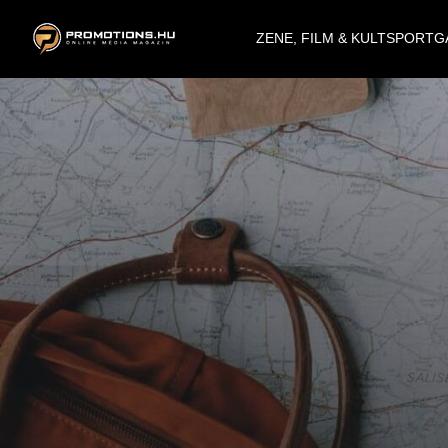
ZENE, FILM & KULT
SPORT
G