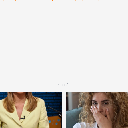
nosztalgiát érzünk
hirdetés