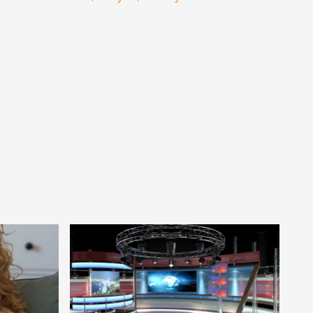
 majd
változás jöhet a
csatornánál?