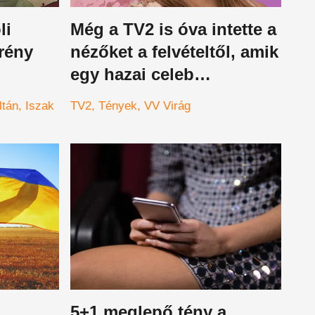
li
Még a TV2 is óva intette a
rény
nézőket a felvételtől, amik
egy hazai celeb
sokba
káromkodós kiborulását
ltán
Iszak
TV2
Tények
VV Virág
s a
mutatják be
5+1 meglepő tény a