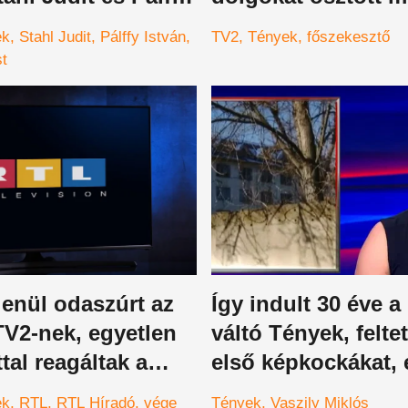
műsorról, amit mé
ek
Stahl Judit
Pálffy István
TV2
Tények
főszekesztő
Fidesz sem tudhat
t
enül odaszúrt az
Így indult 30 éve a
TV2-nek, egyetlen
váltó Tények, felte
al reagáltak a
első képkockákat, 
 megszűnésének
azonnal bizsergős
ek
RTL
RTL Híradó
vége
Tények
Vaszily Miklós