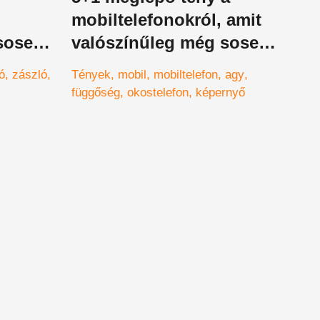
mobiltelefonokról, amit
 sosem
valószínűleg még sosem
mondtak neked
ó
zászló
Tények
mobil
mobiltelefon
agy
függőség
okostelefon
képernyő