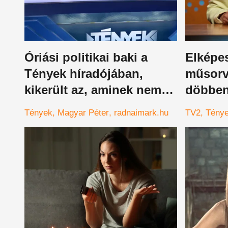
Óriási politikai baki a
Elképes
Tények híradójában,
műsorve
kikerült az, aminek nem
döbbene
kellett volna
nyilvá
Tények
Magyar Péter
radnaimark.hu
TV2
Tény