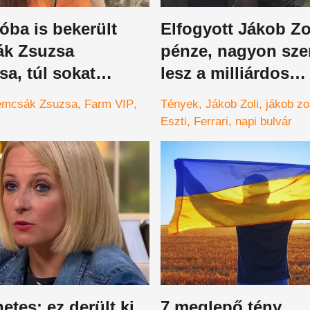
óba is bekerült
Elfogyott Jákob Zo
k Zsuzsa
pénze, nagyon sze
ása, túl sokat
lesz a milliárdos
tt meg magából a
karácsonya - Túl 
mcsák Zsuzsa
Farm VIP
Tények
Jákob Zoli
jákob zo
IP műsorvezetője
kerültek a lányok é
Eszti
Ferrari
napi bulvár
luxusverdák?
tes: ez derült ki
7 meglepő tény