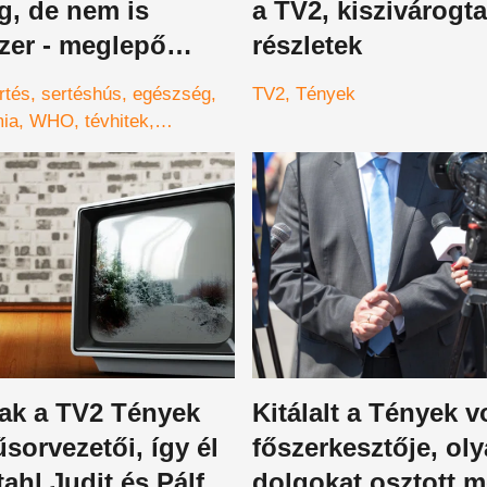
g, de nem is
a TV2, kiszivárogta
meglepő
részletek
 amiket sokan
rtés
sertéshús
egészség
TV2
Tények
l tudnak
mia
WHO
tévhitek
tak a TV2 Tények
Kitálalt a Tények v
sorvezetői, így él
főszerkesztője, ol
ahl Judit és Pálffy
dolgokat osztott m