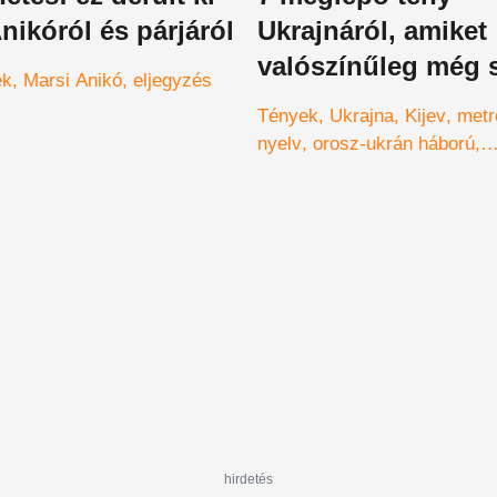
nikóról és párjáról
Ukrajnáról, amiket
valószínűleg még
ek
Marsi Anikó
eljegyzés
hallottál
Tények
Ukrajna
Kijev
metr
nyelv
orosz-ukrán háború
világörökség
hirdetés