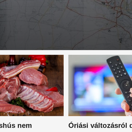
éshús nem
Óriási változásról 