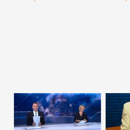
balsorsán élcelődött
hírére