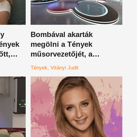
ny
Bombával akarták
Tények
megölni a Tények
tt,
műsorvezetőjét, a
ezett be
csatorna azonnal reagált,
Tények
Vitányi Judit
őket is megfenyegették