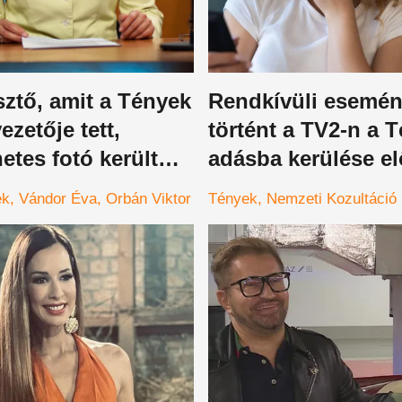
ztő, amit a Tények
Rendkívüli esemé
zetője tett,
történt a TV2-n a 
tes fotó került
adásba kerülése elő
nosságra
nem akárki jelentk
ek
Vándor Éva
Orbán Viktor
Tények
Nemzeti Kozultáció