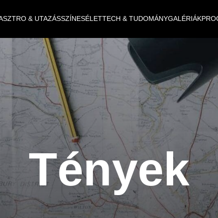
ASZTRO & UTAZÁS
SZÍNES
ÉLET
TECH & TUDOMÁNY
GALÉRIÁK
PRO
Tények