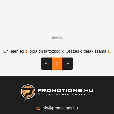
hirdetés
Ön jelenleg
1.
oldalon tartózkodik. Összes oldalak száma
1
.
«
1
»
info@promotions.hu