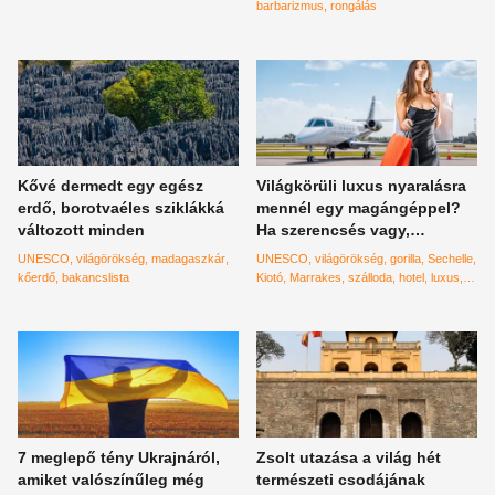
barbarizmus
rongálás
Kővé dermedt egy egész
Világkörüli luxus nyaralásra
erdő, borotvaéles sziklákká
mennél egy magángéppel?
változott minden
Ha szerencsés vagy,
hamarosan indulhatsz
UNESCO
világörökség
madagaszkár
UNESCO
világörökség
gorilla
Sechelle
kőerdő
bakancslista
Kiotó
Marrakes
szálloda
hotel
luxus
privátgép
magángép
világkörüli út
Bali
Four Seasons
7 meglepő tény Ukrajnáról,
Zsolt utazása a világ hét
amiket valószínűleg még
természeti csodájának