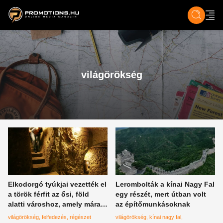
ZENE, FILM & KULT
SPORT
GASZTRO & UTAZÁS
SZÍNES
ÉLET
TECH & TU
világörökség
Elkodorgó tyúkjai vezették el
Lerombolták a kínai Nagy Fal
a török férfit az ősi, föld
egy részét, mert útban volt
alatti városhoz, amely mára a
az építőmunkásoknak
világörökségünk részévé vált
világörökség
felfedezés
régészet
világörökség
kínai nagy fal