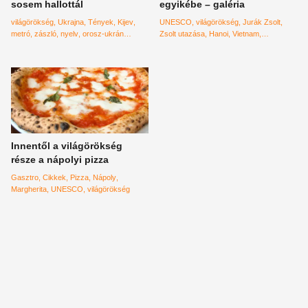
sosem hallottál
egyikébe – galéria
világörökség
Ukrajna
Tények
Kijev
UNESCO
világörökség
Jurák Zsolt
metró
zászló
nyelv
orosz-ukrán
Zsolt utazása
Hanoi
Vietnam
háború
Kambodzsa
utazás
étkezés
kaja
Innentől a világörökség
része a nápolyi pizza
Gasztro
Cikkek
Pizza
Nápoly
Margherita
UNESCO
világörökség