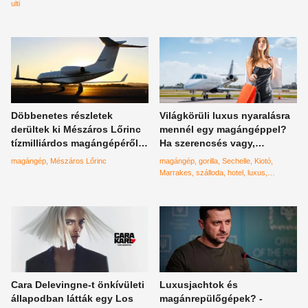
miniszterelnök
ulti
Döbbenetes részletek
Világkörüli luxus nyaralásra
derültek ki Mészáros Lőrinc
mennél egy magángéppel?
tízmilliárdos magángépéről,
Ha szerencsés vagy,
a fenntartási költsége is
hamarosan indulhatsz
magángép
Mészáros Lőrinc
magángép
gorilla
Sechelle
Kiotó
hajmeresztő
Marrakes
szálloda
hotel
luxus
privátgép
világkörüli út
UNESCO
világörökség
Bali
Four Seasons
Cara Delevingne-t önkívületi
Luxusjachtok és
állapodban látták egy Los
magánrepülőgépek? -