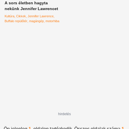
A sors életben hagyta
nekünk Jennifer Lawrencet
Kultúra
Cikkek
Jennifer Lawrence
Buffalo repülőtér
magángép
motorhiba
hirdetés
Ön jelenleg
1.
oldalon tartózkodik. Összes oldalak száma
1
.