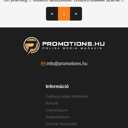
«
1
»
info@promotions.hu
Információ
Felhasználási feltételek
Rólunk
Impresszum
Adatvédelem
Cookie használat