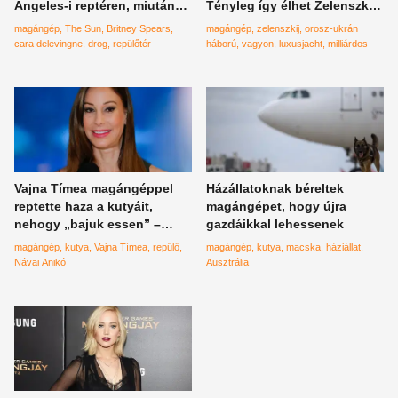
Angeles-i reptéren, miután
Tényleg így élhet Zelenszkij,
leszállították Jay-Z
az ukrán elnök?
magángép
The Sun
Britney Spears
magángép
zelenszkij
orosz-ukrán
magángépéről
cara delevingne
drog
repülőtér
háború
vagyon
luxusjacht
milliárdos
Vajna Tímea magángéppel
Házállatoknak béreltek
reptette haza a kutyáit,
magángépet, hogy újra
nehogy „bajuk essen” –
gazdáikkal lehessenek
fotók
magángép
kutya
Vajna Tímea
repülő
magángép
kutya
macska
háziállat
Návai Anikó
Ausztrália