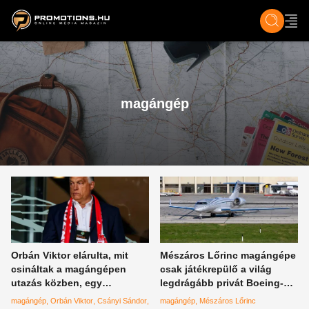
ZENE, FILM & KULT
SPORT
GASZTRO & UTAZÁS
SZÍNES
ÉLET
TECH & TU
magángép
Orbán Viktor elárulta, mit
Mészáros Lőrinc magángépe
csináltak a magángépen
csak játékrepülő a világ
utazás közben, egy
legdrágább privát Boeing-
műsorban beszélt erről a
jéhez képest
magángép
Orbán Viktor
Csányi Sándor
magángép
Mészáros Lőrinc