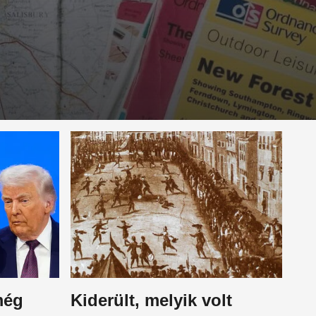
még
Kiderült, melyik volt