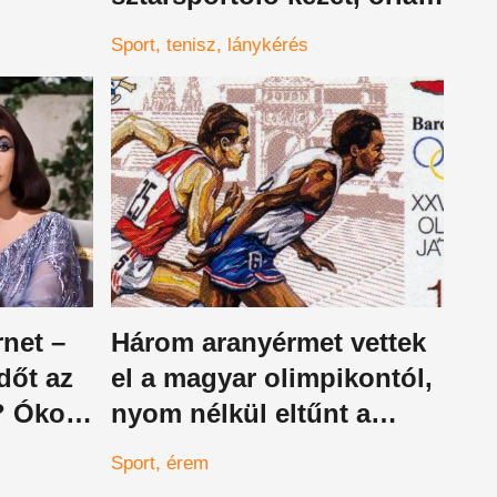
döbbenet a nézőtéren
Sport
tenisz
lánykérés
rnet –
Három aranyérmet vettek
dőt az
el a magyar olimpikontól,
? Ókori
nyom nélkül eltűnt a
entő
döntő meccs
Sport
érem
i
videofelvétele