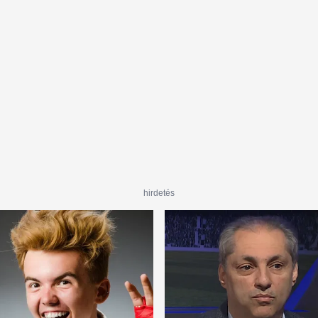
formákat találtak
maguknak
hirdetés