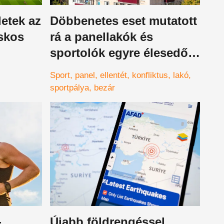
letek az
Döbbenetes eset mutatott
skos
rá a panellakók és
sportolók egyre élesedő
konfliktusára
Sport
panel
ellentét
konfliktus
lakó
sportpálya
bezár
-
Újabb földrengéssel