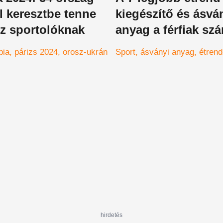
l keresztbe tenne
kiegészítő és ásvá
sz sportolóknak
anyag a férfiak sz
pia
párizs 2024
orosz-ukrán
Sport
ásványi anyag
étrend
hirdetés