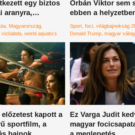
tkezett egy biztos
Orbán Viktor sem s
i aranyra,
ebben a helyzetbe
len sportág
veszélyben a 2026
pia
Magyarország
Sport
foci
világbajnokság 2
et be a programba
világbajnokság
vizilabda
world aquatics
Donald Trump
magyar válog
Egyesült Államok
USA
amer
magyar miniszterelnök
vb 2
Viktor
előzetest kapott a
Ez Varga Judit ke
rű sportfilm, a
magyar focicsapata
ás bajnok
a meglepetés