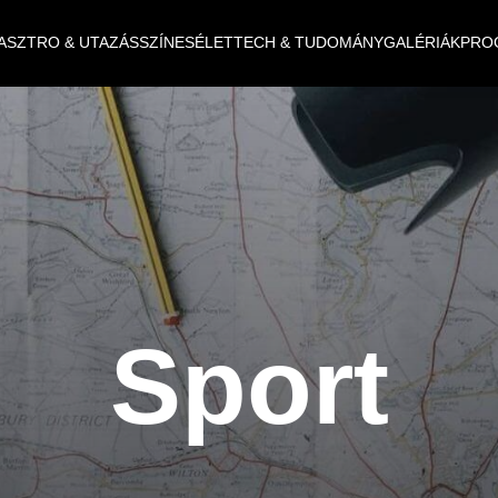
ASZTRO & UTAZÁS
SZÍNES
ÉLET
TECH & TUDOMÁNY
GALÉRIÁK
PRO
Sport