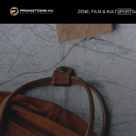
ZENE, FILM & KULT
SPORT
G