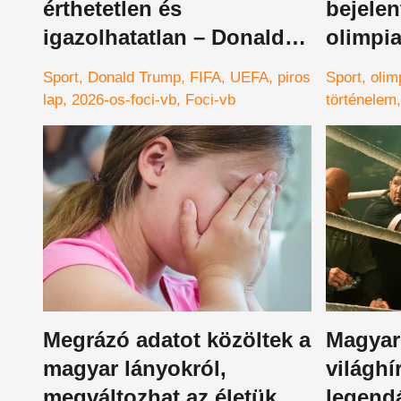
érthetetlen és
bejelen
igazolhatatlan – Donald
olimpia
Trump telefonhívása miatt
hihetet
Sport
Donald Trump
FIFA
UEFA
piros
Sport
olim
áll a bál
kerülh
lap
2026-os-foci-vb
Foci-vb
történelem
Megrázó adatot közöltek a
Magyar 
magyar lányokról,
világhí
megváltozhat az életük
legend