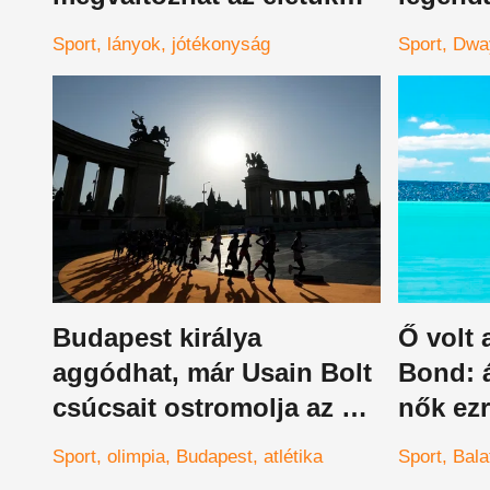
egy új kezdeményezéssel
feleme
Sport
lányok
jótékonyság
Sport
Dwa
kerül v
Budapest királya
Ő volt
aggódhat, már Usain Bolt
Bond: á
csúcsait ostromolja az új
nők ezr
fenomén
alig hal
Sport
olimpia
Budapest
atlétika
Sport
Bala