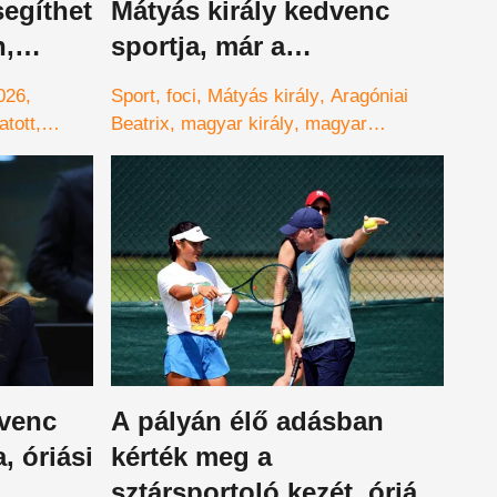
egíthet
Mátyás király kedvenc
n,
sportja, már a
-os
középkorban is tarolt a
026
Sport
foci
Mátyás király
Aragóniai
labdarúgás?
atott
Beatrix
magyar király
magyar
ikai elnök
történelem
szent györgy lovagrend
026
Orbán
dvenc
A pályán élő adásban
, óriási
kérték meg a
sztársportoló kezét, óriási