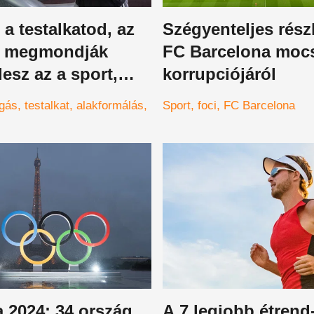
a testalkatod, az
Szégyenteljes rész
n megmondják
FC Barcelona moc
lesz az a sport,
korrupciójáról
ádni fogsz!
gás
testalkat
alakformálás
Sport
foci
FC Barcelona
 2024: 34 ország
A 7 legjobb étrend