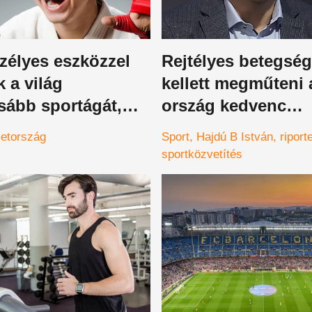
zélyes eszközzel
Rejtélyes betegség
k a világ
kellett megműteni 
sább sportágát,
ország kedvenc
n mozdulat elég a
sportriporterét,
etország
Sport
Hajdú B István
riport
jnoki címhez
hónapokig tarthat 
sportközvetítés
felépülés