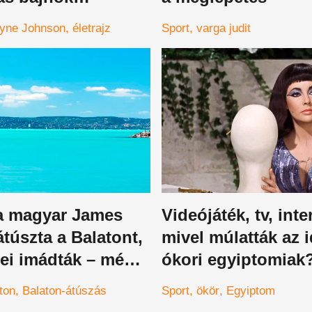
lkedése és bukása
yne Johnson
életrajz
Sport
varga judit
ászonra
 a magyar James
Videójáték, tv, inte
túszta a Balatont,
mivel múlatták az i
ei imádták – mégis
ókori egyiptomiak
lani róla
emberek megdöbb
ton
Balaton-átúszás
Sport
ökör
Egyiptom
kreatív szórakozás