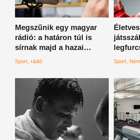
Megszűnik egy magyar
Életves
rádió: a határon túl is
játsszá
sírnak majd a hazai
legfurc
szavakért
egyetle
Sport
rádió
Sport
Ném
világba