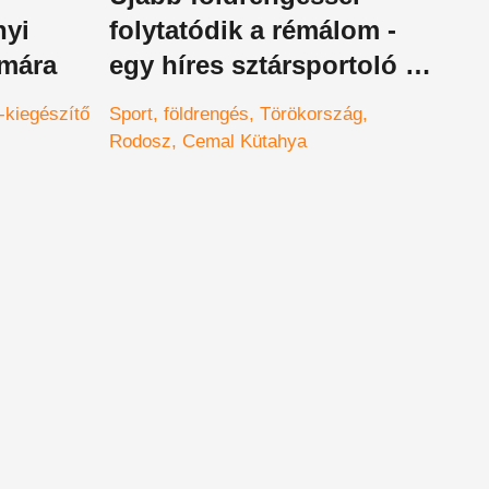
nyi
folytatódik a rémálom -
ámára
egy híres sztársportoló is
odaveszett
-kiegészítő
Sport
földrengés
Törökország
Rodosz
Cemal Kütahya