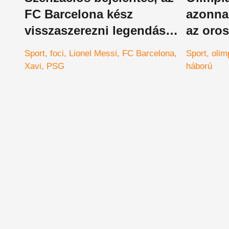
FC Barcelona kész
azonna
visszaszerezni legendás
az oro
játékosát
Sport
foci
Lionel Messi
FC Barcelona
Sport
olim
Xavi
PSG
háború