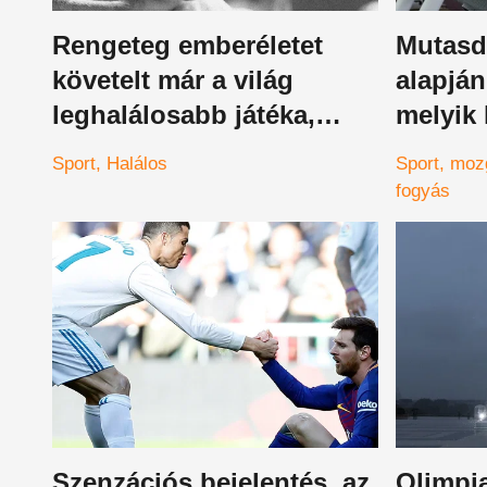
Rengeteg emberéletet
Mutasd 
követelt már a világ
alapjá
leghalálosabb játéka,
melyik 
népszerűsége az
amit im
Sport
Halálos
Sport
moz
áldozatok ellenére
fogyás
azonban töretlen
Szenzációs bejelentés, az
Olimpia