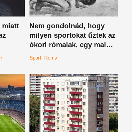
 miatt
Nem gondolnád, hogy
az
milyen sportokat űztek az
ókori rómaiak, egy mai
kedvenc is tőlük
er
Sport
Róma
a
származik