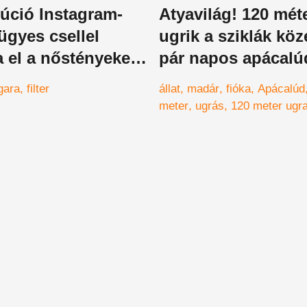
úció Instagram-
Atyavilág! 120 mét
 ügyes csellel
ugrik a sziklák köz
a el a nőstényeket
pár napos apácalú
dárfaj
-videó
gara
filter
állat
madár
fióka
Apácalúd
meter
ugrás
120 meter ugr
David Attenborough
zuhaná
állatvilág