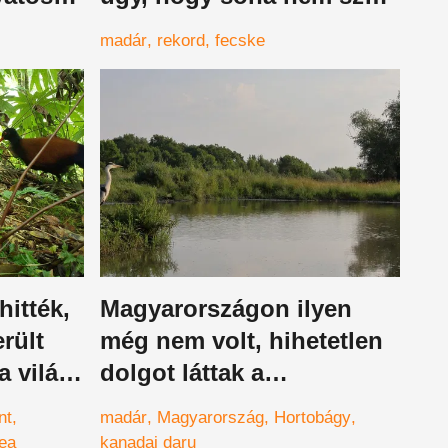
ni a
le
madár
rekord
fecske
yt
hitték,
Magyarországon ilyen
rült
még nem volt, hihetetlen
a világ
dolgot láttak a
adarát
Hortobágyon
nt
madár
Magyarország
Hortobágy
ea
kanadai daru