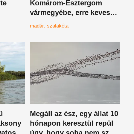
tte
Komárom-Esztergom
vármegyébe, erre kevesen
dod
számítottak, a tudósok
madár
szalakóta
teljesen odáig vannak
ű
Megáll az ész, egy állat 10
Taksony
hónapon keresztül repül
vatosan
úgy, hogy soha nem száll