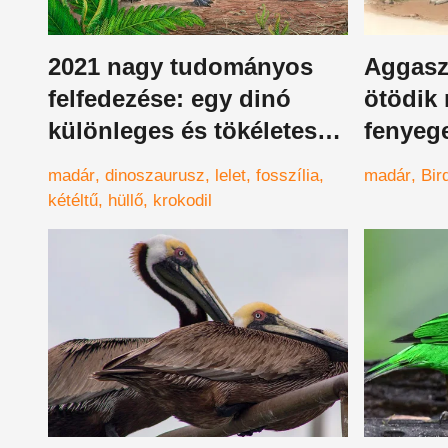
2021 nagy tudományos
Aggasz
felfedezése: egy dinó
ötödik 
különleges és tökéletes
fenyeg
s*gglyuka
madár
dinoszaurusz
lelet
fosszília
madár
Bir
kétéltű
hüllő
krokodil