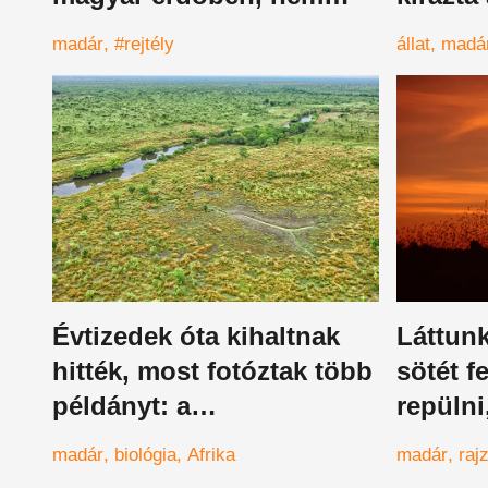
lehetne hazánkban
embere
madár
#rejtély
állat
madá
Évtizedek óta kihaltnak
Láttun
hitték, most fotóztak több
sötét f
példányt: a
repülni
leggyönyörűbb madár,
tudod a
madár
biológia
Afrika
madár
raj
amit valaha láttál