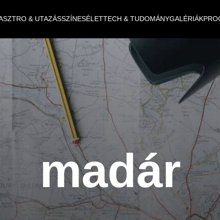
ASZTRO & UTAZÁS
SZÍNES
ÉLET
TECH & TUDOMÁNY
GALÉRIÁK
PRO
madár