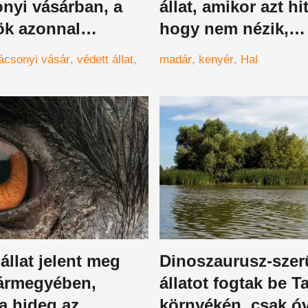
nyi vásárban, a
állat, amikor azt hi
ök azonnal
hogy nem nézik,
tak
elképzelni sem tu
ácsonyi vásár
védett állat
madár
kenyér
Hal
állat jelent meg
Dinoszaurusz-szer
vármegyében,
állatot fogtak be 
 a hideg az
környékén, csak ó