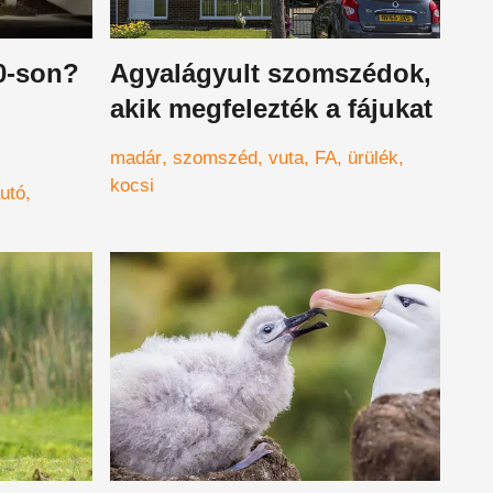
0-son?
Agyalágyult szomszédok,
akik megfelezték a fájukat
madár
szomszéd
vuta
FA
ürülék
enségre
kocsi
utó