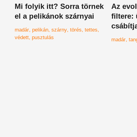
Mi folyik itt? Sorra törnek
Az evol
el a pelikánok szárnyai
filtere:
csábítj
madár
pelikán
szárny
törés
tettes
ez a ma
védett
pusztulás
madár
tan