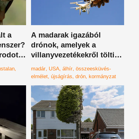
lt a
A madarak igazából
enszer?
drónok, amelyek a
rodott
villanyvezetékekről töltik
ételen!
magukat?
stalan
madár
USA
álhír
összeesküvés-
elmélet
újságírás
drón
kormányzat