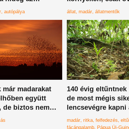
ket
merték megközelíte
r
autópálya
állat
madár
állatmentők
különleges példán
k már madarakat
140 évig eltűntnek 
elhőben együtt
de most mégis sike
, de biztos nem
lencsevégre kapni 
z okát
egyik legritkább m
zás
madár
ritka
felfedezés
eltű
fácángalamb
Pápua Új-Guin