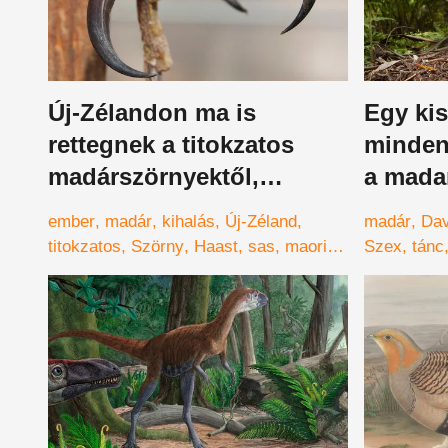
Új-Zélandon ma is
Egy kis
rettegnek a titokzatos
minden
madárszörnyektől,
a mada
amelyek embereket
ember
madár
kihalás
Új-Zéland
madár
Dav
esznek
titokzatos
Szörny
Haast
sas
maori
Szex
tánc
zsákmány