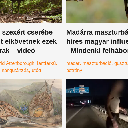
 szexért cserébe
Madárra maszturbá
t elkövetnek ezek
híres magyar influ
rak – videó
- Mindenki felhábo
a gusztustalan felv
id Attenborough
lantfarkú
madár
maszturbáció
gusztu
hangutánzás
utód
botrány