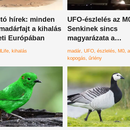
tó hírek: minden
UFO-észlelés az M
madárfajt a kihalás
Senkinek sincs
eti Európában
magyarázata a
hátborzongató jel
dLife
kihalás
madár
UFO
észlelés
M0
a
– videó
kopogás
űrlény