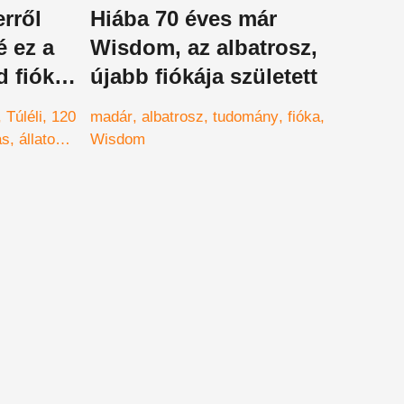
erről
Hiába 70 éves már
é ez a
Wisdom, az albatrosz,
d fióka
újabb fiókája született
Túléli
120
madár
albatrosz
tudomány
fióka
as
állatok
Wisdom
s
bbc