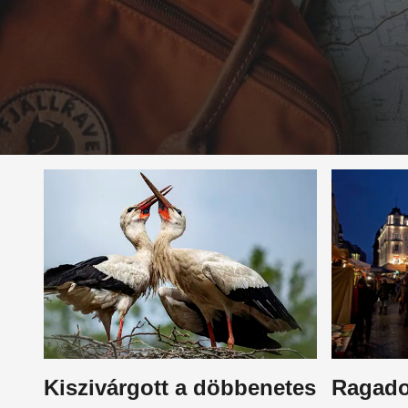
Kiszivárgott a döbbenetes
Ragadoz