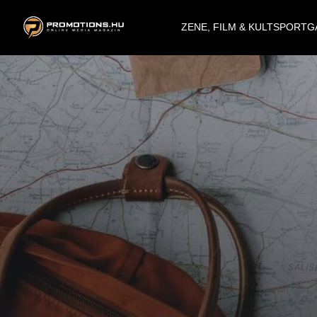
ZENE, FILM & KULT
SPORT
G