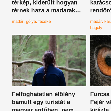
térkép, kiderült hogyan
karácso
térnek haza a madarak
rendőr
tavasszal
kivonul
madár
gólya
fecske
madár
kar
bagoly
Felfoghatatlan élőlény
Furcsa 
bámult egy turistát a
Fejér 
magyar erdőben, nem
kirázta