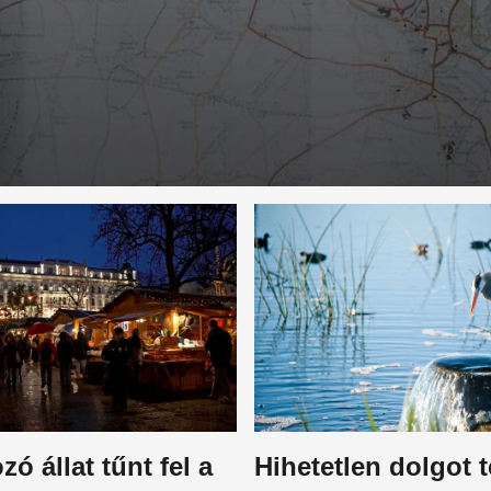
ó állat tűnt fel a
Hihetetlen dolgot t