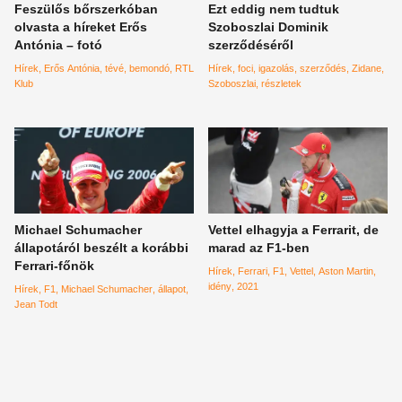
Feszülős bőrszerkóban
Ezt eddig nem tudtuk
olvasta a híreket Erős
Szoboszlai Dominik
Antónia – fotó
szerződéséről
Hírek
Erős Antónia
tévé
bemondó
RTL
Hírek
foci
igazolás
szerződés
Zidane
Klub
Szoboszlai
részletek
Michael Schumacher
Vettel elhagyja a Ferrarit, de
állapotáról beszélt a korábbi
marad az F1-ben
Ferrari-főnök
Hírek
Ferrari
F1
Vettel
Aston Martin
idény
2021
Hírek
F1
Michael Schumacher
állapot
Jean Todt