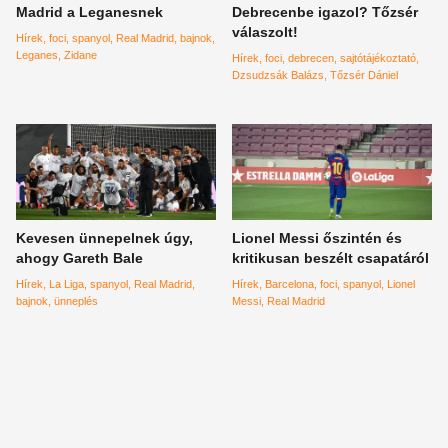
Madrid a Leganesnek
Debrecenbe igazol? Tőzsér
válaszolt!
Hírek
foci
spanyol
Real Madrid
bajnok
Leganes
Zidane
Hírek
foci
debrecen
sajtótájékoztató
Dzsudzsák Balázs
Tőzsér Dániel
Kevesen ünnepelnek úgy,
Lionel Messi őszintén és
ahogy Gareth Bale
kritikusan beszélt csapatáról
Hírek
La Liga
spanyol
Real Madrid
Hírek
Barcelona
foci
spanyol
Lionel
bajnok
ünneplés
Messi
Real Madrid