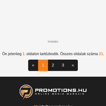
hirdetés
Ön jelenleg
1.
oldalon tartózkodik. Összes oldalak száma
21
.
«
1
2
3
»