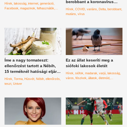
berobbant a koronavírus
Hírek
lakosság
internet
generáció
delta variánsa!
Facebook
magazinok
felhasználók
Hírek
COVID
variáns
Delta
berobbant
magyarok
mutáns
vírus
Íme a nagy tormateszt:
Ez az állat keseríti meg a
ellenőrzést tartott a Nébih,
siófoki lakosok életét
15 terméknél hatósági eljárás
Hírek
siófok
madarak
varjú
lakosság
indult
város
fészkek
állatok
életmód
Hírek
Torma
Húsvét
Nébih
ellenőrzés
mindennapok
helyi
teszt
Univer