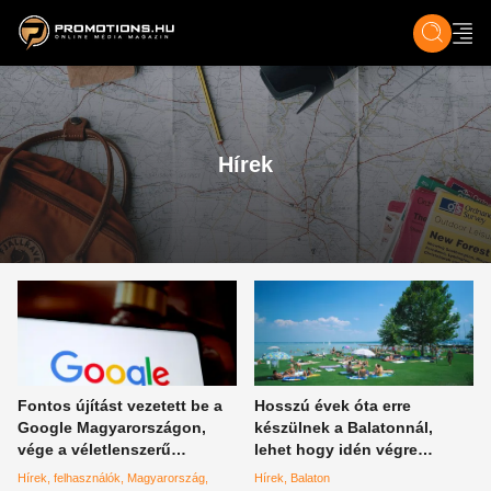
ZENE, FILM & KULT
SPORT
GASZTRO & UTAZÁS
SZÍNES
ÉLET
TECH & TU
Hírek
Fontos újítást vezetett be a
Hosszú évek óta erre
Google Magyarországon,
készülnek a Balatonnál,
vége a véletlenszerű
lehet hogy idén végre
híreknek
sikerrel járnak és minden
Hírek
felhasználók
Magyarország
Hírek
Balaton