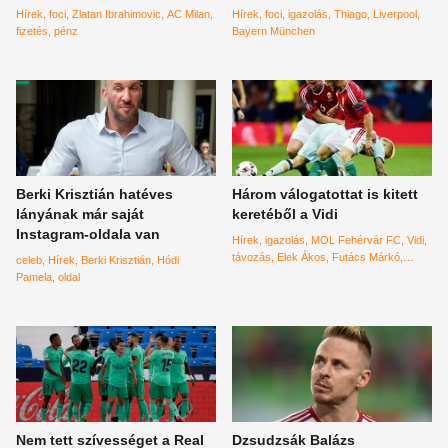
Hírek
foci
Zlatan Ibrahimovic
AC Milan
Hírek
foci
igazolás
Thiago
Liverpool
fizetés
pénz
Bayern München
Berki Krisztián hatéves
Három válogatottat is kitett
lányának már saját
keretéből a Vidi
Instagram-oldala van
Hírek
igazolás
MOL Fehérvár FC
Vidi
távozás
Elek Ákos
Futács Márkó
celeb
Hírek
Berki Krisztián
Hódi
Milanov
Pamela
oldal
Nem tett szívességet a Real
Dzsudzsák Balázs