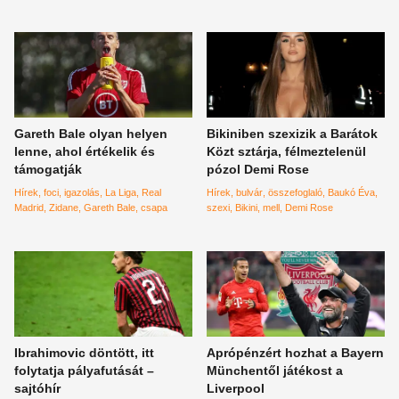
Gareth Bale olyan helyen
Bikiniben szexizik a Barátok
lenne, ahol értékelik és
Közt sztárja, félmeztelenül
támogatják
pózol Demi Rose
Hírek
foci
igazolás
La Liga
Real
Hírek
bulvár
összefoglaló
Baukó Éva
Madrid
Zidane
Gareth Bale
csapa
szexi
Bikini
mell
Demi Rose
Ibrahimovic döntött, itt
Aprópénzért hozhat a Bayern
folytatja pályafutását –
Münchentől játékost a
sajtóhír
Liverpool