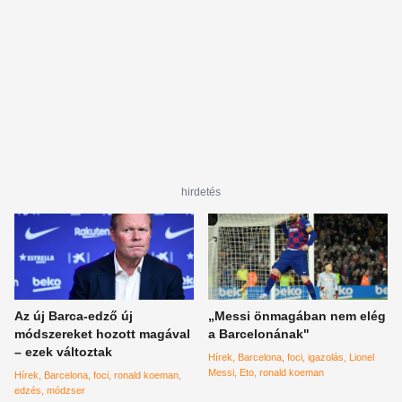
hirdetés
Az új Barca-edző új
„Messi önmagában nem elég
módszereket hozott magával
a Barcelonának"
– ezek változtak
Hírek
Barcelona
foci
igazolás
Lionel
Messi
Eto
ronald koeman
Hírek
Barcelona
foci
ronald koeman
edzés
módzser