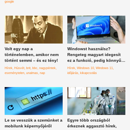
megváltozik?
google
Volt egy nap a
Windowst használsz?
történelemben, amikor nem
Rengeteg magyart idegesít
történt semmi – és ez tény!
ez a funkció, pedig könnyű
kikapcsolni
Hírek
Húsvét
brit
bbc
nagypéntek
Hírek
Windows 10
Windows 11
eseménytelen
unalmas
nap
időjárás
kikapcsolás
Le se vesszük a szemünket a
Egyre több országból
mobilunk képernyőjéről
érkeznek aggasztó hírek,