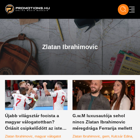
ZENE, FILM & KULT
SPORT
GASZTRO & UTAZÁS
SZÍNES
ÉLET
TECH & TU
Zlatan Ibrahimovic
Újabb világsztár focista a
G.w.M luxusautója sehol
magyar válogatottban?
nincs Zlatan Ibrahimovic
Óriásit csipkelődött az isteni
méregdrága Ferrarija mellett
játékos egy meglepő
Zlatan Ibrahimovic
magyar válogatot
Zlatan Ibrahimovic
gwm
Kulcsár Edina