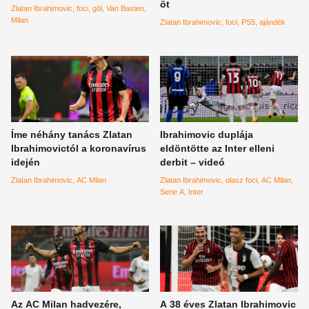
öt
Zlatan Ibrahimovic
foci
gól
Van Basten
Milan
Zlatan Ibrahimovic
foci
PS5
ajándék
Íme néhány tanács Zlatan
Ibrahimovic duplája
Ibrahimovictól a koronavírus
eldöntötte az Inter elleni
idején
derbit – videó
Zlatan Ibrahimovic
AC Milan
Zlatan Ibrahimovic
olasz foci
AC Milan
Serie A
Inter
Az AC Milan hadvezére,
A 38 éves Zlatan Ibrahimovic