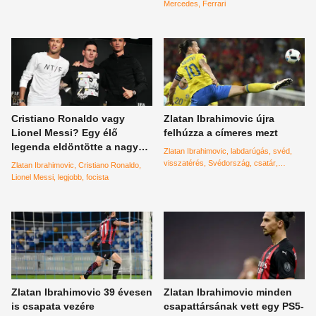
kérdésre
Mercedes
Ferrari
Cristiano Ronaldo vagy
Zlatan Ibrahimovic újra
Lionel Messi? Egy élő
felhúzza a címeres mezt
legenda eldöntötte a nagy
Zlatan Ibrahimovic
labdarúgás
svéd
kérdést
visszatérés
Svédország
csatár
Zlatan Ibrahimovic
Cristiano Ronaldo
válogatott
támadó
Lionel Messi
legjobb
focista
Zlatan Ibrahimovic 39 évesen
Zlatan Ibrahimovic minden
is csapata vezére
csapattársának vett egy PS5-