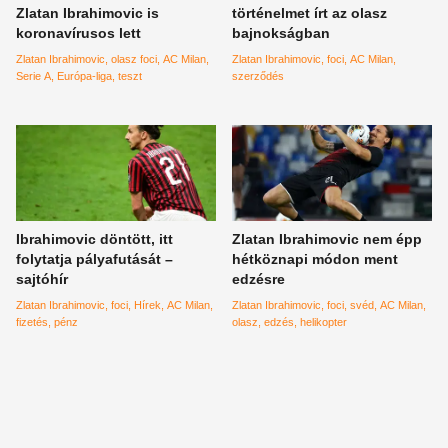
Zlatan Ibrahimovic is
történelmet írt az olasz
koronavírusos lett
bajnokságban
Zlatan Ibrahimovic
olasz foci
AC Milan
Zlatan Ibrahimovic
foci
AC Milan
Serie A
Európa-liga
teszt
szerződés
Ibrahimovic döntött, itt
Zlatan Ibrahimovic nem épp
folytatja pályafutását –
hétköznapi módon ment
sajtóhír
edzésre
Zlatan Ibrahimovic
foci
Hírek
AC Milan
Zlatan Ibrahimovic
foci
svéd
AC Milan
fizetés
pénz
olasz
edzés
helikopter