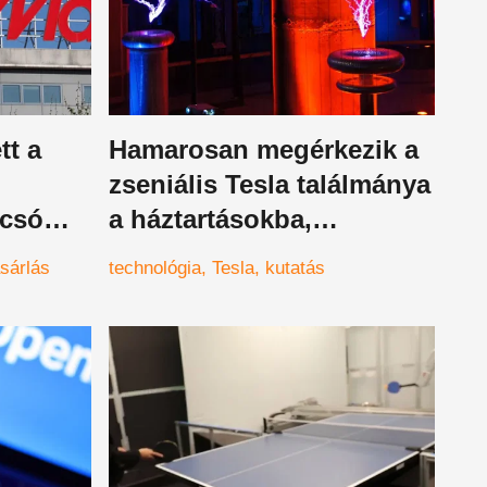
tt a
Hamarosan megérkezik a
zseniális Tesla találmánya
lcsó
a háztartásokba,
forradalom következik
sárlás
technológia
Tesla
kutatás