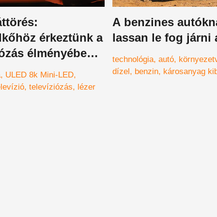
áttörés:
A benzines autókn
dkőhöz érkeztünk a
lassan le fog járni 
iózás élményében -
technológia
autó
környezet
nológiai találmány
dízel
benzin
károsanyag ki
a
ULED 8k Mini-LED
iacra
Föld
elevízió
televíziózás
lézer