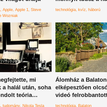
fegyvereiről és
a
Apple
Apple 1
Steve
technológia
kvíz
háború
technológiájáról
e Wozniak
egfejtette, mi
Álomház a Balaton
k a halál után, soha
elképesztően olcsó
ndolt teória
videó felrobbantot
internetet
a
tudomány
Nikola Tesla
technológia
Balaton