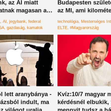
k, az AI miatt
Budapesten szület
atnak magasan a
az MI, ami kilométe
k
kiszúrja az állatokat
a
AI
jegybank
federal
technológia
Mesterséges Int
drónok új szeme l
SA
gazdaság
kamatok
ELTE
#Magyarország
 lett aranybánya -
Kvíz:10/7 magyar m
ázsból indult, ma
kérdésnél elbukik, 
z világot uralja
mennyit tudsz a h