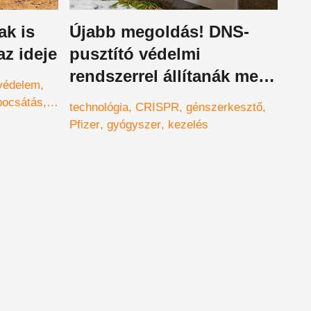
ak is
Újabb megoldás! DNS-
az ideje
pusztító védelmi
rendszerrel állítanák meg
védelem
a koronavírust
bocsátás
technológia
CRISPR
génszerkesztő
Pfizer
gyógyszer
kezelés