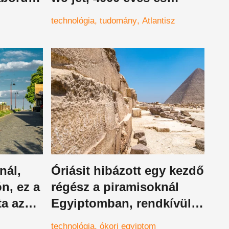
lefagysz a látványtól
technológia
tudomány
Atlantisz
nál,
Óriásit hibázott egy kezdő
n, ez a
régész a piramisoknál
ta az
Egyiptomban, rendkívüli
amit tett
technológia
ókori egyiptom