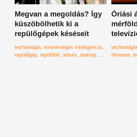
Megvan a megoldás? Így
Óriási 
küszöbölhetik ki a
mérföl
repülőgépek késéseit
televíz
új tech
technológia
mesterséges intelligencia
technológi
kerül p
repülőgép
repülőtér
késés
startup
Hisense
t
repülő