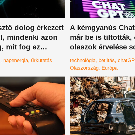
ztő dolog érkezett
A kémgyanús Chat
l, mindenki azon
már be is tiltották,
, mit fog ez
olaszok érvelése s
ni az emberiség
szerint nevetséges
a
napenergia
űrkutatás
technológia
betiltás
chatGP
a
Olaszország
Európa