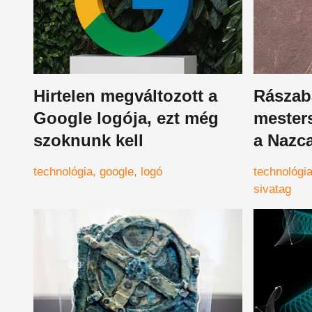
Hirtelen megváltozott a
Rászab
Google logója, ezt még
mesters
szoknunk kell
a Nazca
iszonya
technológia
google
logó
technológi
észre
sivatag