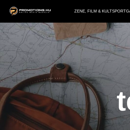
ZENE, FILM & KULT
SPORT
G