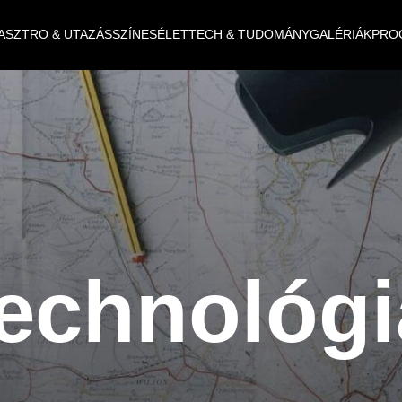
ASZTRO & UTAZÁS
SZÍNES
ÉLET
TECH & TUDOMÁNY
GALÉRIÁK
PRO
technológi