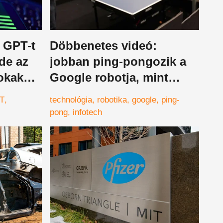
 GPT-t
Döbbenetes videó:
 de az
jobban ping-pongozik a
okak
Google robotja, mint
Forrest Gump
T
technológia
robotika
google
ping-
pong
infotech