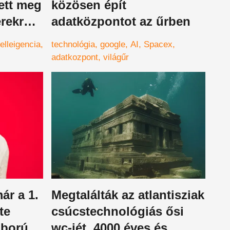
ett meg
közösen épít
rekről
adatközpontot az űrben
, a
elleigencia
technológia
google
AI
Spacex
ehet
adatkozpont
világűr
ár a 1.
Megtalálták az atlantisziak
te
csúcstechnológiás ősi
áborúk
wc-jét, 4000 éves és