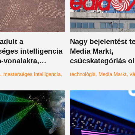
adult a
Nagy bejelentést te
éges intelligencia
Media Markt,
-vonalakra,
csúcskategóriás o
tos dolgot vett
termékek jönnek
a
mesterséges intelligencia
technológia
Media Markt
vá