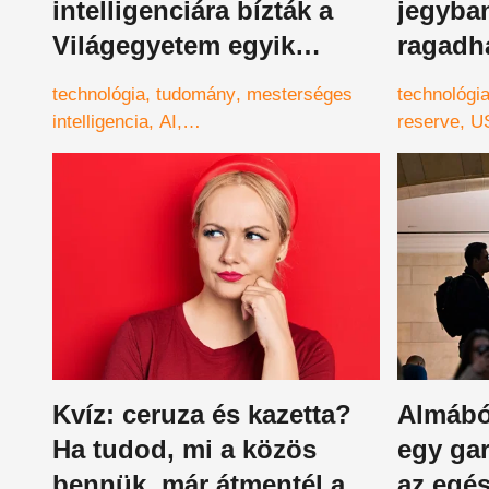
intelligenciára bízták a
jegyban
Világegyetem egyik
ragadh
legnagyobb rejtélyét
kamato
technológia
tudomány
mesterséges
technológi
intelligencia
AI
reserve
U
#mesterségesintelligencia
világegyetem
Kvíz: ceruza és kazetta?
Almából
Ha tudod, mi a közös
egy gar
bennük, már átmentél az
az egés