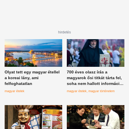
hirdetés
Olyat tett egy magyar étellel
700 éves olasz írás a
a koreai lány, ami
magyarok ősi titkát tárta fel,
felfoghatatlan
soha nem hallott információ
került elő
magyar ételek
magyar ételek
magyar történelem