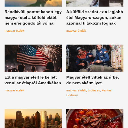
Rendkívüli pontot kapott egy
A külföld szerint ez a legjobb
magyar étel a külföldiektől,
étel Magyarországon, sokan
nem erre gondoltál volna
azonnal tiltakozni fognak
magyar ételek
magyar ételek
Ezt a magyar ételt le kellett
Magyar ételt vittek az űrbe,
venni az étlapról Amerikában
de nem akármilyet
magyar ételek
magyar ételek
űrutazás
Farkas
Bertalan