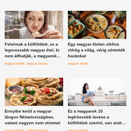
Felsírnak a külföldiek, ez a
Egy magyar ételen sikítva
legrosszabb magyar étel, ki
röhög a világ, vérig sértették
nem állhatják, a magyarok
hazánkat
alig térnek észhez ettől a
magyar ételek
magyar lángos
magyar ételek
listától
Ennyibe kerül a magyar
Ez a magyarok 10
lángos Németországban,
leghíresebb levese a
valami nagyon nem stimmel
külföldiek szerint, van amit
egyáltalán nem tudunk hová
magyar ételek
külföldi konyha
magyar ételek