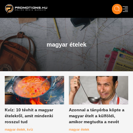
ZENE, FILM & KULT
SPORT
GASZTRO & UTAZÁS
SZÍNES
ÉLET
TECH & TU
magyar ételek
Kvíz: 10 tévhit a magyar
Azonnal a tányérba köpte a
ételekről, amit mindenki
magyar ételt a külföldi,
rosszul tud
amikor megtudta a nevét
magyar ételek
kvíz
magyar ételek