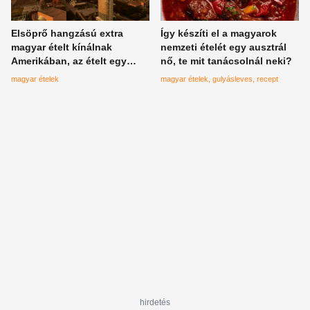
Elsöprő hangzású extra
Így készíti el a magyarok
magyar ételt kínálnak
nemzeti ételét egy ausztrál
Amerikában, az ételt egy
nő, te mit tanácsolnál neki?
különleges dallasi magyar
magyar ételek
magyar ételek
gulyásleves
recept
étterem kínálja
hirdetés