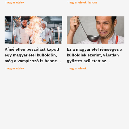
roskadozik a feltétektől?
magyar ételek
magyar ételek
lángos
Kíméletlen beszólást kapott
Ez a magyar étel rémséges a
egy magyar étel külföldön,
külföldiek szerint, váratlan
még a vámpír szó is benne
győztes született az
volt a kritikában
antilistán
magyar ételek
magyar ételek