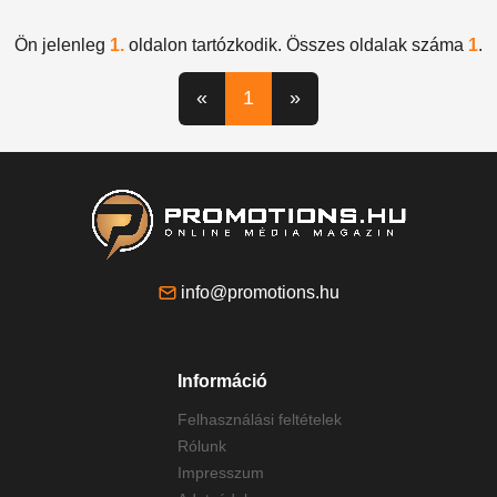
Ön jelenleg
1.
oldalon tartózkodik. Összes oldalak száma
1
.
«
1
»
info@promotions.hu
Információ
Felhasználási feltételek
Rólunk
Impresszum