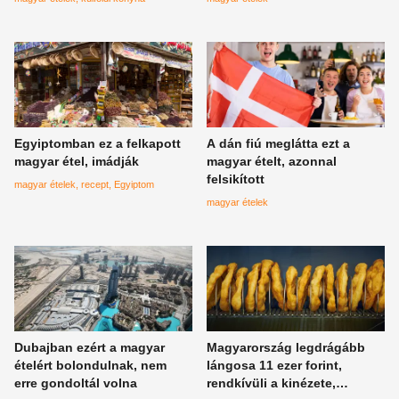
tenni
Egyiptomban ez a felkapott
A dán fiú meglátta ezt a
magyar étel, imádják
magyar ételt, azonnal
felsikított
magyar ételek
recept
Egyiptom
magyar ételek
Dubajban ezért a magyar
Magyarország legdrágább
ételért bolondulnak, nem
lángosa 11 ezer forint,
erre gondoltál volna
rendkívüli a kinézete,