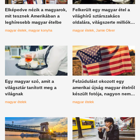
Elképedve nézik a magyarok,
Felkerült egy magyar étel a
mit tesznek Amerikában a
világhírű sztárszakács
leghíresebb magyar ételbe
oldalára, világszerte milliók
készíthetik így
magyar ételek
magyar konyha
magyar ételek
Jamie Oliver
Egy magyar szó, amit a
Felzúdulást okozott egy
világsztár tanított meg a
amerikai újság magyar ételről
világnak
készült fotója, nagyon nem
stimmel valami
magyar ételek
magyar ételek