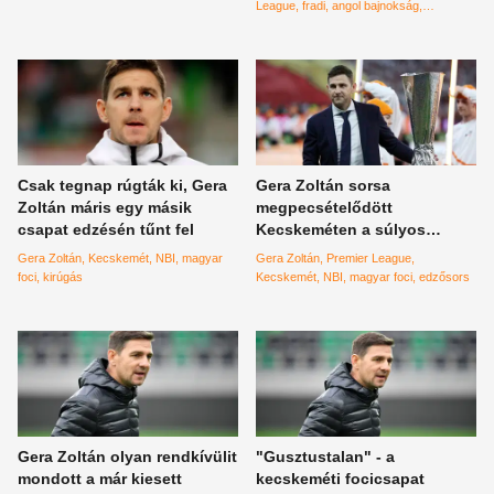
League
fradi
angol bajnokság
Spanyolország
börtön
letartóztatás
West Bromwich Albion
Birmingham
Csak tegnap rúgták ki, Gera
Gera Zoltán sorsa
Zoltán máris egy másik
megpecsételődött
csapat edzésén tűnt fel
Kecskeméten a súlyos
vereség után, a szurkolók
Gera Zoltán
Kecskemét
NBI
magyar
Gera Zoltán
Premier League
ítéletet mondtak a csapat
foci
kirúgás
Kecskemét
NBI
magyar foci
edzősors
felett?
Gera Zoltán olyan rendkívülit
"Gusztustalan" - a
mondott a már kiesett
kecskeméti focicsapat