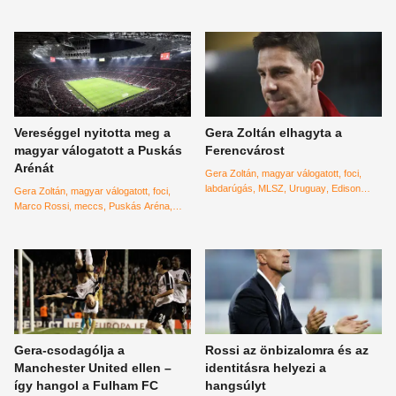
Vereséggel nyitotta meg a
Gera Zoltán elhagyta a
magyar válogatott a Puskás
Ferencvárost
Arénát
Gera Zoltán
magyar válogatott
foci
labdarúgás
MLSZ
Uruguay
Edison
Gera Zoltán
magyar válogatott
foci
Cavani
luis suárez
Marco Rossi
meccs
Puskás Aréna
megnyitás
ünnepség
Gera-csodagólja a
Rossi az önbizalomra és az
Manchester United ellen –
identitásra helyezi a
így hangol a Fulham FC
hangsúlyt