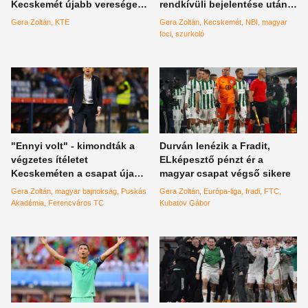
Kecskemét újabb veresége
rendkívüli bejelentése után
után, amelyen sok szurkoló
kommentzuhatag borult Gera
Gera Zoltán
KTE
Gera Zoltán
Kecskemét
NBI
magyar
fennakadt
Zoltánékra
foci
szurkoló
"Ennyi volt" - kimondták a
Durván lenézik a Fradit,
végzetes ítéletet
ELképesztő pénzt ér a
Kecskeméten a csapat újabb
magyar csapat végső sikere
veresége után, Gera Zoltánt
Gera Zoltán
magyar bajnokság
Puskás
Gera Zoltán
Európa-liga
fradi
FTC
okolják ismét sokan
Akadémia
Ferencváros TC
Kubatov Gábor