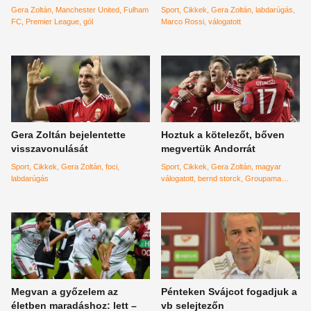
Gera Zoltán
Manchester United
Fulham
Sport
Cikkek
Gera Zoltán
labdarúgás
FC
Premier League
gól
Marco Rossi
válogatott
Gera Zoltán bejelentette
Hoztuk a kötelezőt, bőven
visszavonulását
megvertük Andorrát
Sport
Cikkek
Gera Zoltán
foci
Sport
Cikkek
Gera Zoltán
magyar
labdarúgás
válogatott
bernd storck
Groupama
aréna
Szalai Ádám
Lang Ádám
Andorra
Megvan a győzelem az
Pénteken Svájcot fogadjuk a
életben maradáshoz: lett –
vb selejtezőn