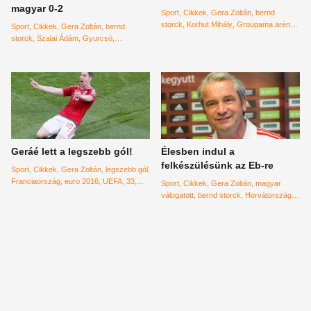
magyar 0-2
Sport
Cikkek
Gera Zoltán
bernd
storck
Korhut Mihály
Groupama aréna
Sport
Cikkek
Gera Zoltán
bernd
svájc
storck
Szalai Ádám
Gyurcsó
Dzsudzsák Balázs
02
Lettország
Geráé lett a legszebb gól!
Élesben indul a
felkészülésünk az Eb-re
Sport
Cikkek
Gera Zoltán
legszebb gól
Franciaország
euro 2016
UEFA
33
Sport
Cikkek
Gera Zoltán
magyar
Portugália
válogatott
bernd storck
Horvátország
horvát válogatott
foci
labdarúgás
Európabajnokság
fekészülés
barátságos mérkőzés