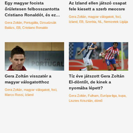
Egy magyar focista
Az Izland ellen játszó csapat
őrületesen felbosszantotta
fele kiesett a szerb meccsre
Cristiano Ronaldót, és ez
Gera Zoltán
magyar válogatott
foci
nekünk felejthetetlen pillanat
Izland
EB
Szerbia
NL
Nemzetek Ligája
Gera Zoltán
Portugália
Dzsudzsák
volt
Balázs
EB
Cristiano Ronaldo
Gera Zoltán visszatér a
Tíz éve játszott Gera Zoltán
magyar válogatotthoz
El-döntőt, de kinek a
nyomába lépett?
Gera Zoltán
magyar válogatott
foci
Marco Rossi
Izland
Gera Zoltán
Fulham
Európa-liga
kupa
Lisztes Krisztián
döntő