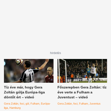
hirdetés
Tíz éve már, hogy Gera
Főszerepben Gera Zoltán: tíz
Zoltán gólja Európa-liga
éve verte a Fulham a
döntőt ért – videó
Juventust – videó
Gera Zoltán
foci
gól
Fulham
Európa-
Gera Zoltán
foci
Fulham
Juventus
liga
Hamburg