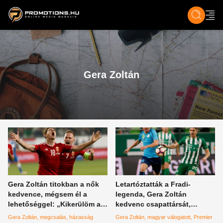
ZENE, FILM & KULT
SPORT
GASZTRO & UTAZÁS
SZÍNES
ÉLET
TECH & TU
Gera Zoltán
Gera Zoltán titokban a nők
Letartóztatták a Fradi-
kedvence, mégsem él a
legenda, Gera Zoltán
lehetőséggel: „Kikerülöm az
kedvenc csapattársát,
ilyen helyzeteket”
súlyosak a vádak
Gera Zoltán
megcsalás
házasság
Gera Zoltán
magyar válogatott
Premier