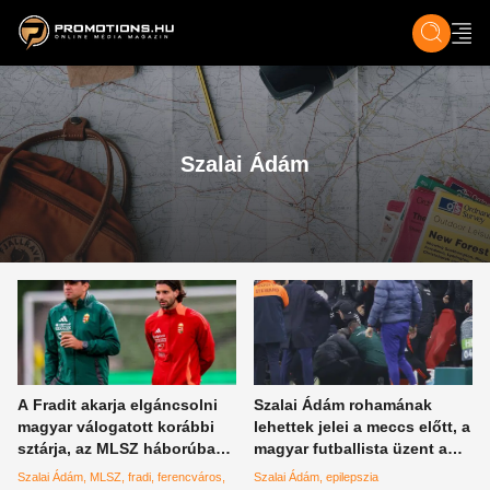
ZENE, FILM & KULT
SPORT
GASZTRO & UTAZÁS
SZÍNES
ÉLET
TECH & TU
Szalai Ádám
A Fradit akarja elgáncsolni
Szalai Ádám rohamának
magyar válogatott korábbi
lehettek jelei a meccs előtt, a
sztárja, az MLSZ háborúba
magyar futballista üzent a
kezd Kubatovék ellen
szurkolóknak
Szalai Ádám
MLSZ
fradi
ferencváros
Szalai Ádám
epilepszia