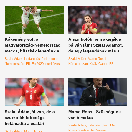
Kőkemény volt a
A szurkolók nem akarják a
Magyarország-Németország
pályán látni Szalai Ádámot,
meccs, büszkék lehetünk a
de egy legendának más a
válogatottunkra!
véleménye
Szalai Ádám
labdarúgás
foci
meccs
Szalai Ádám
Marco Rossi
Németország
EB
Eb 2020
mérkőzés
Németország
Király Gábor
EB
döntetlen
szurkolók
Szalai Ádám jól van, de a
Marco Rossi: Szükségünk
szurkolók többsége
van álmokra
betámadta a csatárt
Szalai Ádám
válogatott
foci
Marco
Rossi
Szoboszlai Dominik
Szalai Ádám
Marco Rossi