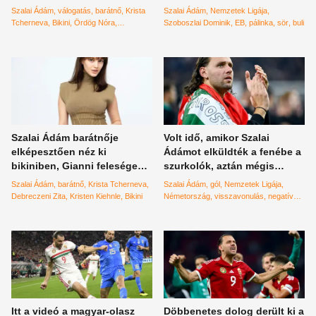
csavarta el a pasik fejét –
Most Szoboszlai Dominik
Szalai Ádám
válogatás
barátnő
Krista
Szalai Ádám
Nemzetek Ligája
Nézz körbe, hogy melyikük
csapolta a sört
Tcherneva
Bikini
Ördög Nóra
Szoboszlai Dominik
EB
pálinka
sör
buli
volt a legbevállalóssabb
Mészáros Mercédesz
Szalai Ádám barátnője
Volt idő, amikor Szalai
elképesztően néz ki
Ádámot elküldték a fenébe a
bikiniben, Gianni felesége
szurkolók, aztán mégis
pedig fehérneműben -
csodát csinált
Szalai Ádám
barátnő
Krista Tcherneva
Szalai Ádám
gól
Nemzetek Ligája
válogatás
Debreczeni Zita
Kristen Kiehnle
Bikini
Németország
visszavonulás
negatív
komment
Itt a videó a magyar-olasz
Döbbenetes dolog derült ki a