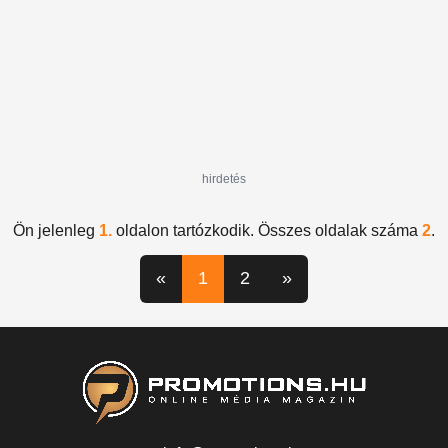
hirdetés
Ön jelenleg
1.
oldalon tartózkodik. Összes oldalak száma
2
.
«
1
2
»