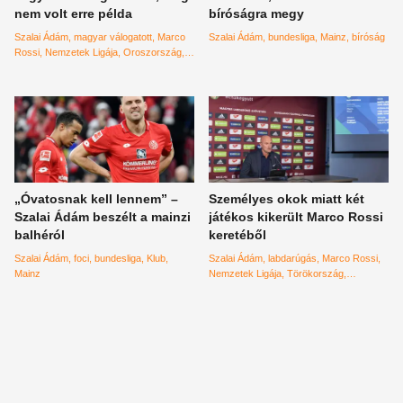
nem volt erre példa
bíróságra megy
Szalai Ádám
magyar válogatott
Marco
Szalai Ádám
bundesliga
Mainz
bíróság
Rossi
Nemzetek Ligája
Oroszország
Szalai Attila
„Óvatosnak kell lennem” –
Személyes okok miatt két
Szalai Ádám beszélt a mainzi
játékos kikerült Marco Rossi
balhéról
keretéből
Szalai Ádám
foci
bundesliga
Klub
Szalai Ádám
labdarúgás
Marco Rossi
Mainz
Nemzetek Ligája
Törökország
Oroszország
Bolla Bendegúz
Bese
Barnabás