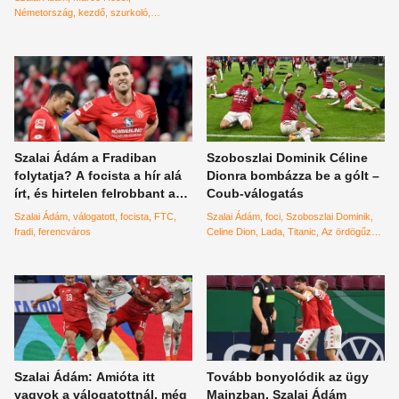
Németország
kezdő
szurkoló
komment
Szalai Ádám a Fradiban
Szoboszlai Dominik Céline
folytatja? A focista a hír alá
Dionra bombázza be a gólt –
írt, és hirtelen felrobbant a
Coub-válogatás
kommentszekció
Szalai Ádám
válogatott
focista
FTC
Szalai Ádám
foci
Szoboszlai Dominik
fradi
ferencváros
Celine Dion
Lada
Titanic
Az ördögűző
poén
Coub
válogatás
Szalai Ádám: Amióta itt
Tovább bonyolódik az ügy
vagyok a válogatottnál, még
Mainzban, Szalai Ádám