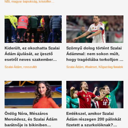
NBI
magyar bajnokság
kristoffer
zachariassen
Kiderült, ez okozhatta Szalai
Szörnyű dolog történt Szalai
Ádám ájulását, az ijesztő
Ádámmal: nem sokon múlt,
esetről neves szakember
hogy tragédiába torkolljon a
nyilatkozott
"kőgazdag fiatal"
Szalai Ádám
rosszullét
Szalai Ádám
#baleset
Kőgazdag fiatalok
ámokfutása
Ördög Nóra, Mészáros
Emlékszel, amikor Szalai
Mercédesz, és Szalai Ádám
Ádám részegen 200 pálinkát
barátnője is bikiniben
fizetett a szurkolóknak?