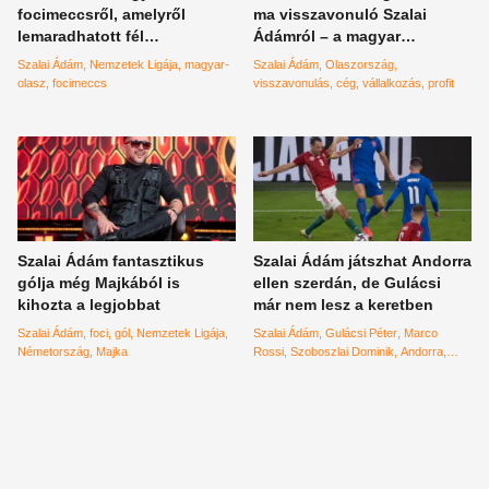
focimeccsről, amelyről
ma visszavonuló Szalai
lemaradhatott fél
Ádámról – a magyar
Magyarország
válogatott focista nem csak
Szalai Ádám
Nemzetek Ligája
magyar-
Szalai Ádám
Olaszország
a pályán teljesít jól
olasz
focimeccs
visszavonulás
cég
vállalkozás
profit
Szalai Ádám fantasztikus
Szalai Ádám játszhat Andorra
gólja még Majkából is
ellen szerdán, de Gulácsi
kihozta a legjobbat
már nem lesz a keretben
Szalai Ádám
foci
gól
Nemzetek Ligája
Szalai Ádám
Gulácsi Péter
Marco
Németország
Majka
Rossi
Szoboszlai Dominik
Andorra
Puskás Aréna