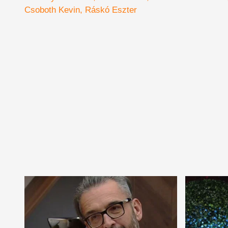
örült a gólnak
Csoboth Kevin
Ráskó Eszter