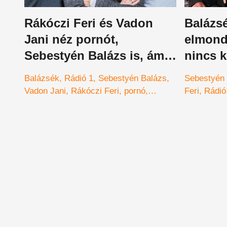
Rákóczi Feri és Vadon
Balázs
Jani néz pornót,
elmond
Sebestyén Balázs is, ám
nincs k
van egy titkos vágya
Balázsék
Rádió 1
Sebestyén Balázs
Sebestyén
Vadon Jani
Rákóczi Feri
pornó
Feri
Rádió
swinger
Klub