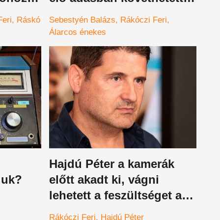
alázs
hatalmas hibát
Feri
Ráskó
Sebestyén Balázs
Rákóczi Feri
da
Álarcos énekes
Hajdú Péter a kamerák
juk?
előtt akadt ki, vágni
lehetett a feszültséget a
dvelt
stúdióban
Rákóczi Feri
Hajdú Péter