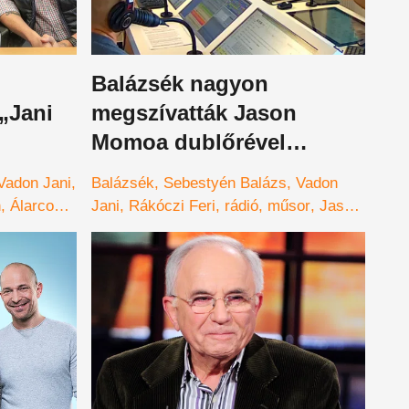
Balázsék nagyon
„Jani
megszívatták Jason
Momoa dublőrével
Rákóczi Ferit – videó
Vadon Jani
Balázsék
Sebestyén Balázs
Vadon
n
Álarcos
Jani
Rákóczi Feri
rádió
műsor
Jason
Momoa
Megyeri Balázs
dublőr
hasonmás
szivatás
vicc
poén