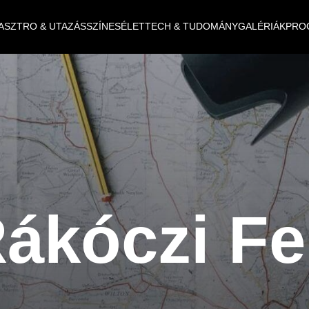
ASZTRO & UTAZÁS
SZÍNES
ÉLET
TECH & TUDOMÁNY
GALÉRIÁK
PRO
ákóczi Fe