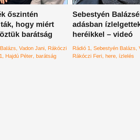
ék őszintén
Sebestyén Balázsé
ták, hogy miért
adásban ízlelgette
öztük barátság
heréikkel – videó
 Balázs
Vadon Jani
Rákóczi
Rádió 1
Sebestyén Balázs
1
Hajdú Péter
barátság
Rákóczi Feri
here
ízlelés