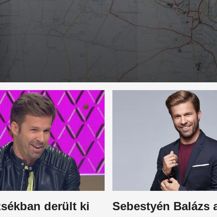
sékban derült ki
Sebestyén Balázs 