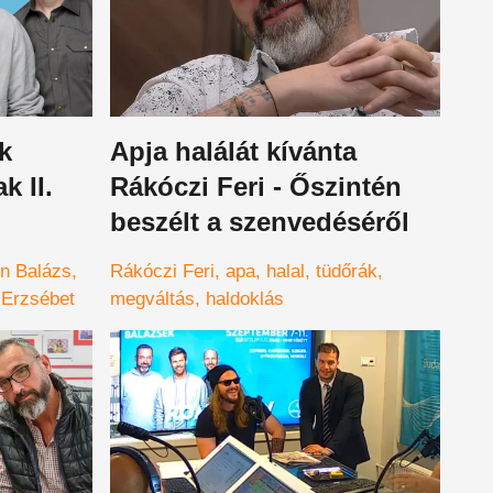
k
Apja halálát kívánta
k II.
Rákóczi Feri - Őszintén
beszélt a szenvedéséről
n Balázs
Rákóczi Feri
apa
halal
tüdőrák
. Erzsébet
megváltás
haldoklás