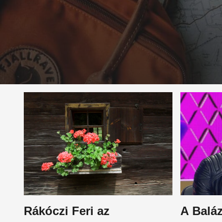
Rákóczi Feri az
A Baláz