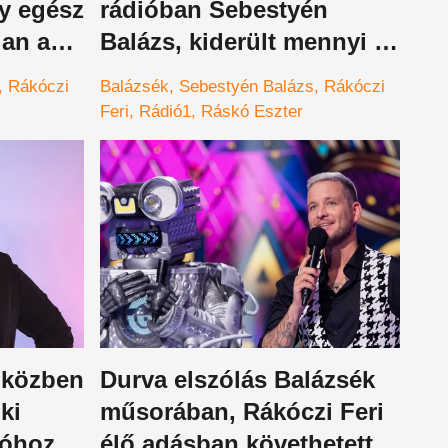
gy egész
rádióban Sebestyén
lan a
Balázs, kiderült mennyi az
annyi, Juli hatalmas
Rákóczi
Balázsék
Sebestyén Balázs
Rákóczi
röhögésben tört ki
Feri
Rádió1
Ráskó Eszter
 közben
Durva elszólás Balázsék
ki
műsorában, Rákóczi Feri
zóhoz
élő adásban követhetett el