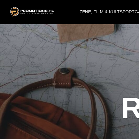
ZENE, FILM & KULT
SPORT
G
R