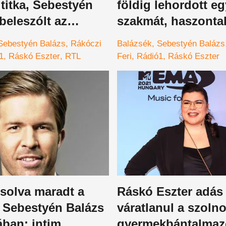
titka, Sebestyén
földig lehordott e
beleszólt az
szakmát, haszonta
 de késő volt
munkájuk
Sebestyén Balázs
Rákóczi
Balázsék
Sebestyén Balázs
1
Ráskó Eszter
RTL
Feri
Rádió1
Ráskó Eszter
solva maradt a
Ráskó Eszter adás
 Sebestyén Balázs
váratlanul a szolno
ában: intim
gyermekbántalma