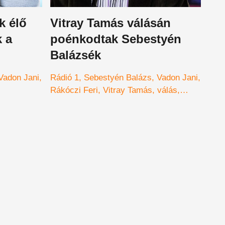
k élő
Vitray Tamás válásán
k a
poénkodtak Sebestyén
Balázsék
Vadon Jani
Rádió 1
Sebestyén Balázs
Vadon Jani
Rákóczi Feri
Vitray Tamás
válás
Kállai Bori