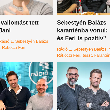
vallomást tett
Sebestyén Balázs
Jani
karanténba vonul: 
és Feri is pozitív”
Rádió 1
Sebestyén Balázs
Rákóczi Feri
Rádió 1
Sebestyén Balázs
Rákóczi Feri
teszt
karanté
énekes