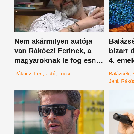
Nem akármilyen autója
Balázsé
van Rákóczi Ferinek, a
bizarr 
magyaroknak le fog esni
4. emel
az álluk ettől a különleges
elismer
Rákóczi Feri
autó
kocsi
Balázsék
kocsitól
legtöb
Jani
Rákóc
disznóvág