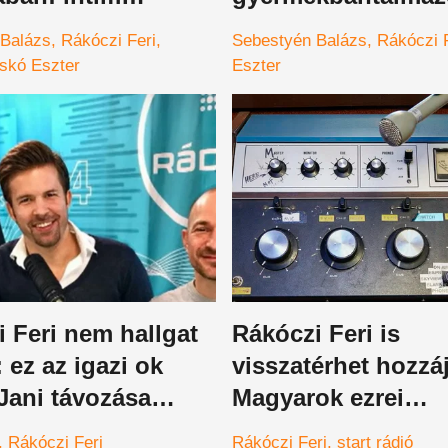
ek kerültek fel az
szólt, Sebestyén B
 Balázs
Rákóczi Feri
Sebestyén Balázs
Rákóczi 
tre
szava elakadt, pél
skó Eszter
Eszter
nélküli reakció
 Feri nem hallgat
Rákóczi Feri is
 ez az igazi ok
visszatérhet hozzá
Jani távozása
Magyarok ezrei
örülhetnek a közke
Rákóczi Feri
Rákóczi Feri
start rádió