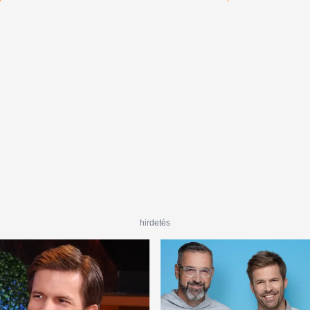
rádió bejelentésén
hirdetés