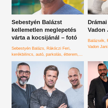
Sebestyén Balázst
Drámai 
kellemetlen meglepetés
Vadon 
várta a kocsijánál – fotó
Balázsék
Vadon Jani
Sebestyén Balázs
Rákóczi Feri
kerékbilincs
autó
parkolás
étterem
meglepetés