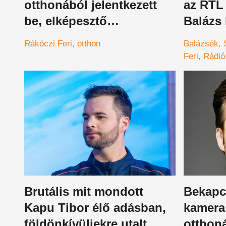
otthonából jelentkezett
az RTL 
be, elképesztő
Balázs 
körülmények között él a
adásba,
Rákóczi Feri
otthon
Balázsék
Balázsék sztárja
Feri
Rádió
Brutális mit mondott
Bekapc
Kapu Tibor élő adásban,
kamera
földönkívüliekre utalt
otthon