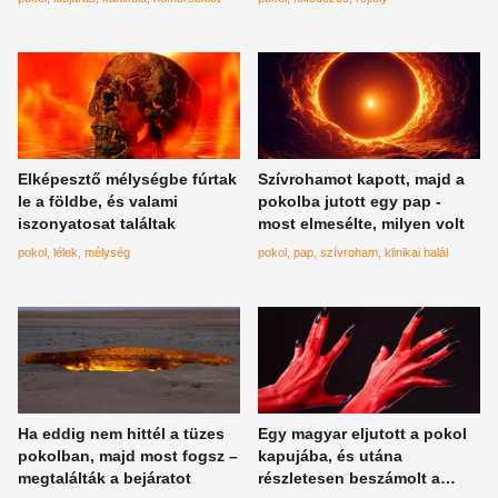
Elképesztő mélységbe fúrtak
Szívrohamot kapott, majd a
le a földbe, és valami
pokolba jutott egy pap -
iszonyatosat találtak
most elmesélte, milyen volt
pokol
lélek
mélység
pokol
pap
szívroham
klinikai halál
Ha eddig nem hittél a tüzes
Egy magyar eljutott a pokol
pokolban, majd most fogsz –
kapujába, és utána
megtalálták a bejáratot
részletesen beszámolt a