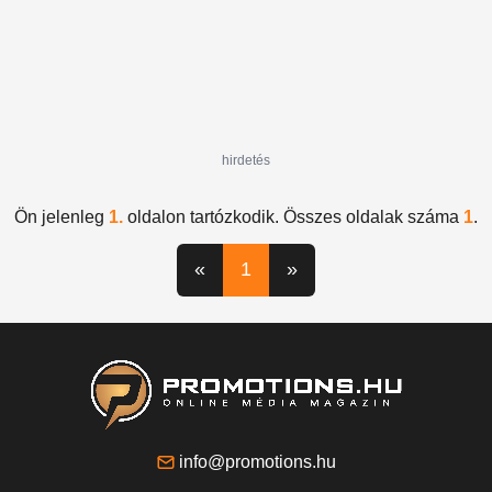
hirdetés
Ön jelenleg
1.
oldalon tartózkodik. Összes oldalak száma
1
.
«
1
»
info@promotions.hu