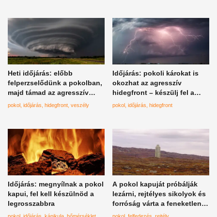
Heti időjárás: előbb
Időjárás: pokoli károkat is
felperzselődünk a pokolban,
okozhat az agresszív
majd támad az agresszív
hidegfront – készülj fel a
front, ami veszélyes lesz
legrosszabbra
pokol
időjárás
hidegfront
veszély
pokol
időjárás
hidegfront
Időjárás: megnyílnak a pokol
A pokol kapuját próbálják
kapui, fel kell készülnöd a
lezárni, rejtélyes sikolyok és
legrosszabbra
forróság várta a feneketlen
mélység kutatóit
pokol
időjárás
kánikula
hőmérséklet
pokol
felfedezés
rejtély