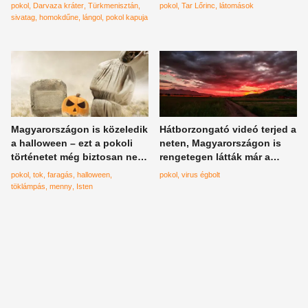
látomásairól
pokol
Darvaza kráter
Türkmenisztán
pokol
Tar Lőrinc
látomások
sivatag
homokdűne
lángol
pokol kapuja
Magyarországon is közeledik
Hátborzongató videó terjed a
a halloween – ezt a pokoli
neten, Magyarországon is
történetet még biztosan nem
rengetegen látták már a
ismered erről az ünnepről
pokoli felvételeket
pokol
tok
faragás
halloween
pokol
virus égbolt
töklámpás
menny
Isten