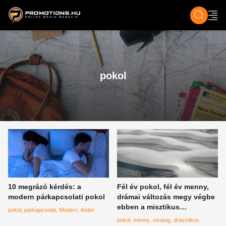
ZENE, FILM & KULT
SPORT
GASZTRO & UTAZÁS
SZÍNES
ÉLET
TECH & TU
pokol
10 megrázó kérdés: a
Fél év pokol, fél év menny,
modern párkapcsolati pokol
drámai változás megy végbe
ebben a misztikus
pokol
párkapcsolat
Modern
tinder
sivatagban
pokol
menny
sivatag
drasztikus