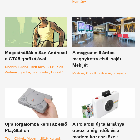
kormány
Megcsinálták a San Andreast
A magyar milliárdos
a GTA5 grafikájával
megnyitotta első, saját
Mekijét
Modern
Grand Theft Auto
GTA5
San
Andreas
grafika
mod
motor
Unreal 4
Modern
Gödöllő
étterem
új
nyitás
Újra forgalomba kerül az első
A Polaroid új találmánya
PlayStation
ötvözi a régi idők és a
modern kor eszközeit
Tech
Cikkek
Modern
2018
konzol