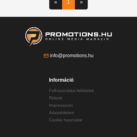
«
1
»
info@promotions.hu
Információ
Felhasználási feltételek
Rólunk
Impresszum
Adatvédelem
Cookie használat