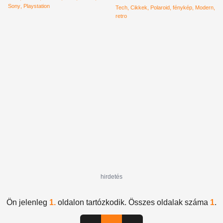
Sony
Playstation
Tech
Cikkek
Polaroid
fénykép
Modern
retro
hirdetés
Ön jelenleg
1.
oldalon tartózkodik. Összes oldalak száma
1
.