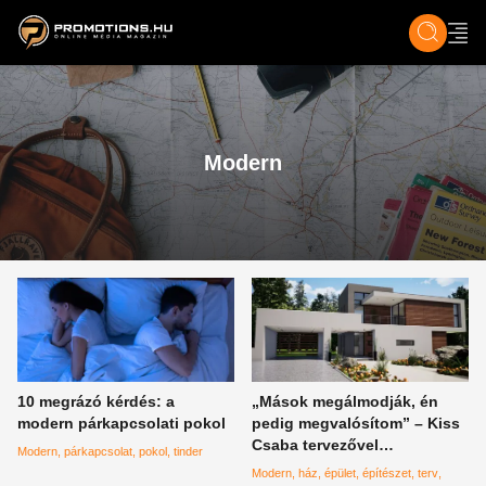
ZENE, FILM & KULT
SPORT
GASZTRO & UTAZÁS
SZÍNES
ÉLET
TECH & TU
Modern
10 megrázó kérdés: a
„Mások megálmodják, én
modern párkapcsolati pokol
pedig megvalósítom” – Kiss
Csaba tervezővel
Modern
párkapcsolat
pokol
tinder
beszélgettünk
Modern
ház
épület
építészet
terv