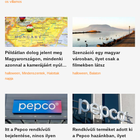
életre kelt Halloween
történt Magyarországon
os villamos
alkalmával
Példátlan dolog jelent meg
Szenzáció egy magyar
Magyarországon, mindenki
városban, ilyet csak a
azonnal a kamerájáért nyúlt,
filmekben látsz
egy kisvárosban az utcán
halloween
Mindenszentek
Halottak
halloween
Balaton
szúrták ki
napja
Itt a Pepco rendkívüli
Rendkívüli terméket adott ki
bejelentése, nincs ilyen
a Pepco hazánkban, ilyet