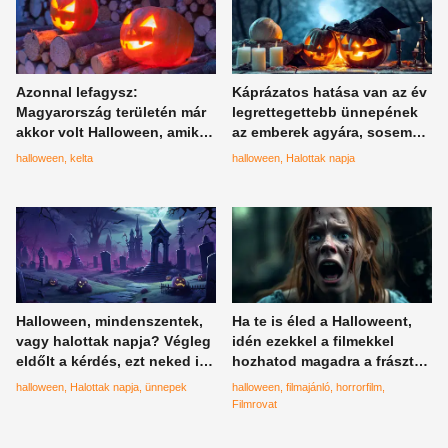
Azonnal lefagysz:
Káprázatos hatása van az év
Magyarország területén már
legrettegettebb ünnepének
akkor volt Halloween, amikor
az emberek agyára, sosem
Amerikát még fel sem
gondoltál még így a
halloween
kelta
halloween
Halottak napja
fedezték - íme a történelmi
mindenszenteki
bizonyítékok
hagyományokra
Halloween, mindenszentek,
Ha te is éled a Halloweent,
vagy halottak napja? Végleg
idén ezekkel a filmekkel
eldőlt a kérdés, ezt neked is
hozhatod magadra a frászt
tudnod kell
és a nevetést
halloween
Halottak napja
ünnepek
halloween
filmajánló
horrorfilm
Filmrovat