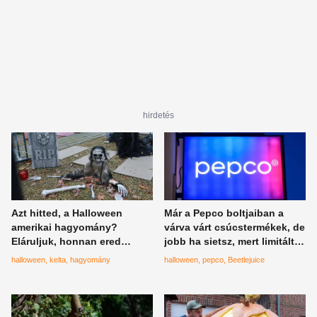
hirdetés
Azt hitted, a Halloween
Már a Pepco boltjaiban a
amerikai hagyomány?
várva várt csúcstermékek, de
Eláruljuk, honnan ered
jobb ha sietsz, mert limitált
valójában
kiadású mindegyik
halloween
kelta
hagyomány
halloween
pepco
Beetlejuice