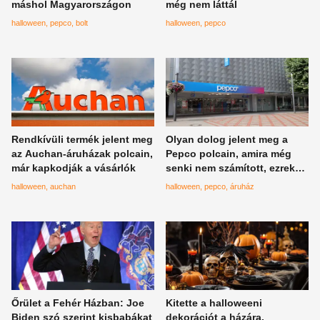
máshol Magyarországon
még nem láttál
halloween
pepco
bolt
halloween
pepco
Rendkívüli termék jelent meg
Olyan dolog jelent meg a
az Auchan-áruházak polcain,
Pepco polcain, amira még
már kapkodják a vásárlók
senki nem számított, ezrek
imádják már most
halloween
auchan
halloween
pepco
áruház
Őrület a Fehér Házban: Joe
Kitette a halloweeni
Biden szó szerint kisbabákat
dekorációt a házára,