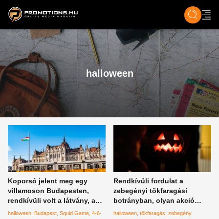
ZENE, FILM & KULT
SPORT
GASZTRO & UTAZÁS
SZÍNES
ÉLET
TECH & TU
halloween
Koporsó jelent meg egy
Rendkívüli fordulat a
villamoson Budapesten,
zebegényi tökfaragási
rendkívüli volt a látvány, a
botrányban, olyan akció
Netflix leghíresebb sorozata
kezdődött, ami még nem
halloween
Budapest
Squid Game
4-6-
halloween
tökfaragás
zebegény