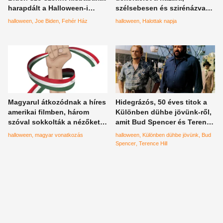
harapdált a Halloween-i
szélsebesen és szirénázva
rendezvényen
lépett közbe a tűzoltóság
halloween
Joe Biden
Fehér Ház
halloween
Halottak napja
Magyarul átkozódnak a híres
Hidegrázós, 50 éves titok a
amerikai filmben, három
Különben dühbe jövünk-ről,
szóval sokkolták a nézőket a
amit Bud Spencer és Terence
tengerentúlon
Hill rajongói sem tudnak
halloween
magyar vonatkozás
halloween
Különben dühbe jövünk
Bud
Spencer
Terence Hill