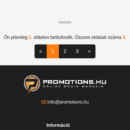
hirdetés
Ön jelenleg
1.
oldalon tartózkodik. Összes oldalak száma
3
.
«
1
2
3
»
info@promotions.hu
Információ