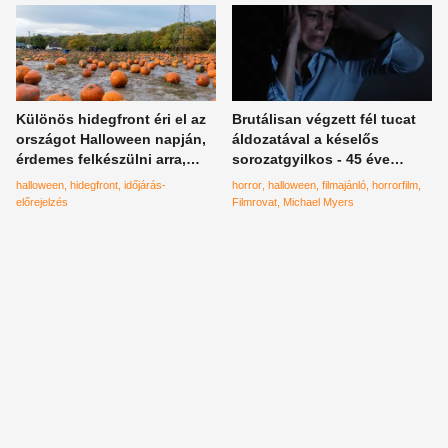
Különös hidegfront éri el az
Brutálisan végzett fél tucat
országot Halloween napján,
áldozatával a késelős
érdemes felkészülni arra,
sorozatgyilkos - 45 éve
amit magával hoz - részletes
mutatták be John Carpenter
halloween
hidegfront
időjárás-
horror
halloween
filmajánló
horrorfilm
időjárás-előrejelzés
Halloweenjét
előrejelzés
Filmrovat
Michael Myers