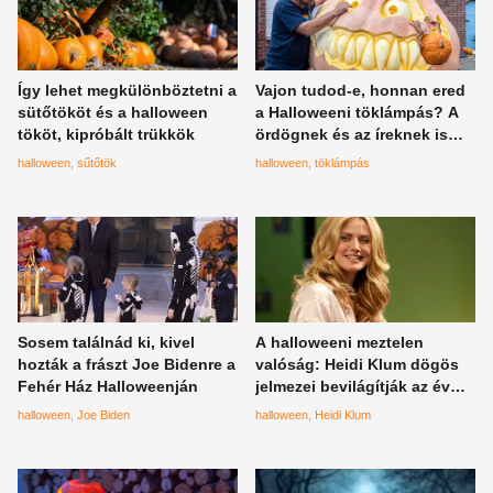
Így lehet megkülönböztetni a
Vajon tudod-e, honnan ered
sütőtököt és a halloween
a Halloweeni töklámpás? A
tököt, kipróbált trükkök
ördögnek és az íreknek is
köze van hozzá -
halloween
sűtőtök
halloween
töklámpás
töktörténelem
Sosem találnád ki, kivel
A halloweeni meztelen
hozták a frászt Joe Bidenre a
valóság: Heidi Klum dögös
Fehér Ház Halloweenján
jelmezei bevilágítják az év
legfelkapottabb ünnepét
halloween
Joe Biden
halloween
Heidi Klum