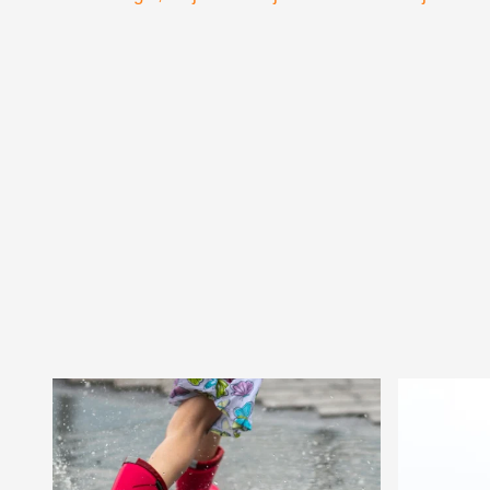
gondtal
csavarn