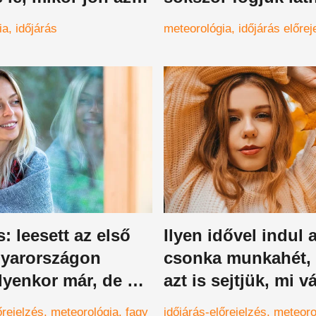
a lehűlés
napot - részletes i
ia
időjárás
meteorológia
időjárás előrej
előrejelzés
s: leesett az első
Ilyen idővel indul 
yarországon
csonka munkahét,
ilyenkor már, de ma
azt is sejtjük, mi v
a sem alhatunk
november 20-ig
őrejelzés
meteorológia
fagy
időjárás-előrejelzés
meteoro