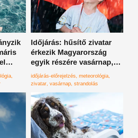
ányzik
Időjárás: hűsítő zivatar
máris
érkezik Magyarország
el
egyik részére vasárnap,
szerencsések az ott élők
lógia
időjárás-előrejelzés
meteorológia
r
zivatar
vasárnap
strandolás