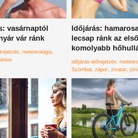
s: vasárnaptól
Időjárás: hamaros
nyár vár ránk
lecsap ránk az els
komolyabb hőhull
őrejelzés
meteorológia
előtte még valami
június
időjárás-előrejelzés
meteoro
egészen más jön
Szombat
zápor
zivatar
jún