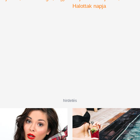
anul, fel kell
Halottak napja
i a fűtést
hirdetés