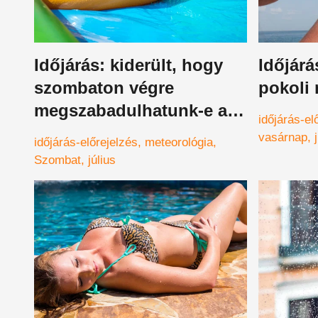
Időjárás: kiderült, hogy
Időjárá
szombaton végre
pokoli 
megszabadulhatunk-e a
időjárás-el
pokoli hőségtől
vasárnap
időjárás-előrejelzés
meteorológia
Szombat
július