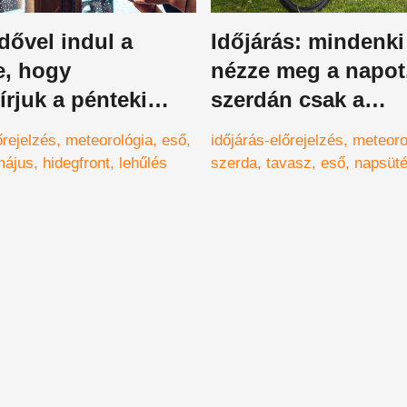
dővel indul a
Időjárás: mindenki 
e, hogy
nézze meg a napot
írjuk a pénteki
szerdán csak a
– részletes
szerencsés helyen
őrejelzés
meteorológia
eső
időjárás-előrejelzés
meteoro
s-jelentés
láthatják
május
hidegfront
lehűlés
szerda
tavasz
eső
napsüt