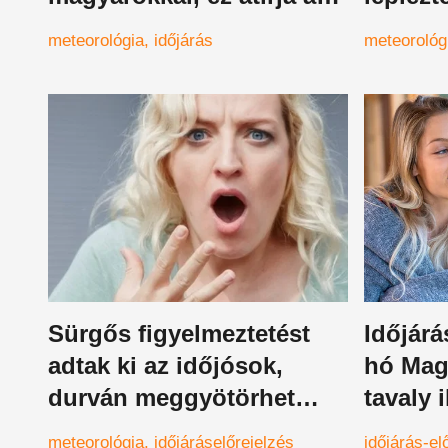
nyarunkat
eső és 
meteorológia
időjárás
meteorológ
Sürgős figyelmeztetést
Időjárá
adtak ki az időjósok,
hó Mag
durván meggyötörhet
tavaly 
minket a mai nap
éjszak
meteorológia
időjáráselőrejelzés
időjárás-el