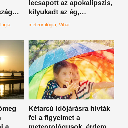
z
lecsapott az apokalipszis,
szág
kilyukadt az ég,
 helyzet
sokkolódtak az emberek
lógia
meteorológia
Vihar
 ország
tömeg
Kétarcú időjárásra hívták
m
fel a figyelmet a
i a
meteorológusok, érdemes