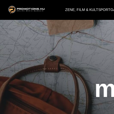
ZENE, FILM & KULT
SPORT
G
m