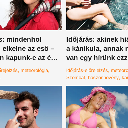
ás: mindenhol
Időjárás: akinek hi
elkelne az eső –
a kánikula, annak 
n kapunk-e az égi
van egy hírünk ezz
ól?
kapcsolatban
őrejelzés
meteorológia
időjárás-előrejelzés
meteoro
s
Szombat
haszonnövény
ka