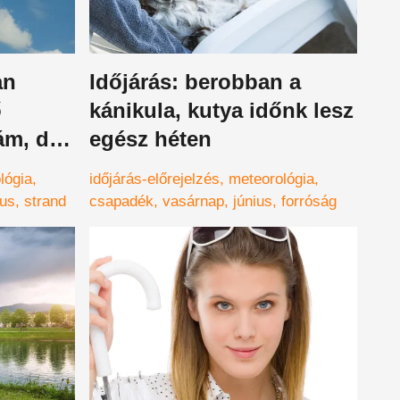
an
Időjárás: berobban a
ő
kánikula, kutya időnk lesz
ám, de
egész héten
lógia
időjárás-előrejelzés
meteorológia
ius
strand
csapadék
vasárnap
június
forróság