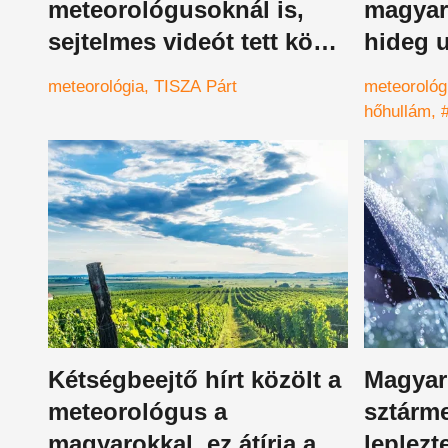
meteorológusoknál is,
magyaro
sejtelmes videót tett közé
hideg u
a HungaroMet
azt, ho
meteorológia
TISZA Párt
meteorológ
ország 
hőhullám
érkezté
felmeleged
Kétségbeejtő hírt közölt a
Magyar
meteorológus a
sztárm
magyarokkal, ez átírja a
leplezt