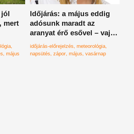
jól
Időjárás: a május eddig
, mert
adósunk maradt az
aranyat érő esővel – vajon
 élők
a hétvégénket rontják el a
lógia
időjárás-előrejelzés
meteorológia
záporok?
és
május
napsütés
zápor
május
vasárnap