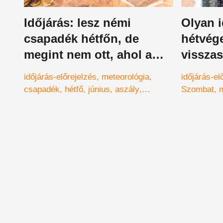
Időjárás: lesz némi
Olyan i
csapadék hétfőn, de
hétvég
megint nem ott, ahol a
visszas
legnagyobb szükség
szelet 
időjárás-előrejelzés
meteorológia
időjárás-el
volna rá
időjárá
csapadék
hétfő
június
aszály
Szombat
mezőgazdaság