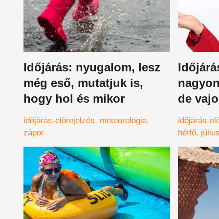
Időjárás: nyugalom, lesz
Időjár
még eső, mutatjuk is,
nagyon 
hogy hol és mikor
de vajo
áldásb
időjárás-előrejelzés
meteorológia
időjárás-el
zápor
hétfő
júliu