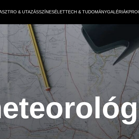
ASZTRO & UTAZÁS
SZÍNES
ÉLET
TECH & TUDOMÁNY
GALÉRIÁK
PRO
eteorológ