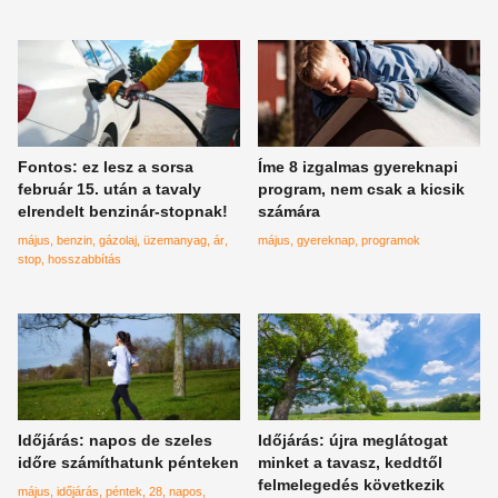
Fontos: ez lesz a sorsa
Íme 8 izgalmas gyereknapi
február 15. után a tavaly
program, nem csak a kicsik
elrendelt benzinár-stopnak!
számára
május
benzin
gázolaj
üzemanyag
ár
május
gyereknap
programok
stop
hosszabbítás
Időjárás: napos de szeles
Időjárás: újra meglátogat
időre számíthatunk pénteken
minket a tavasz, keddtől
felmelegedés következik
május
időjárás
péntek
28
napos