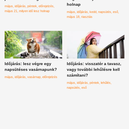
holnap
május
időjárás
péntek
előrejelzés
május 21
milyen idő lesz holnap
május
időjárás
kedd
napsütés
eső
május 18
riasztás
Időjárás: lesz végre egy
Időjárás: visszatér a tavasz,
napsütéses vasárnapunk?
vagy további lehűlésre kell
számítani?
május
időjárás
vasárnap
előrejelzés
május
időjárás
péntek
lehűlés
napsütés
eső