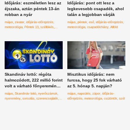
Időjárás: eszméletlen lesz az
Időjárás: pont ott lesz a
éjszaka, aztán péntek 13-án
legkevesebb csapadék, ahol
robban a nyár
talán a legjobban várják
május
zivatar
időjárás-előrejelzés
május
péntek
eső
időjárás-előrejelzés
meteorológia
Péntek 13
széllökés
meteorológia
csapadékhiány
Alföld
kiszámíthatatlan
Skandináv lottó: régóta
Misztikus időjárás: nem
halmozódott, 222 millió forint
furcsa, hogy 25 fok várható
volt a várható főnyeremény –
az 5. hónap 5. napján?
micsoda számok jöttek ki!
május
Skandináv lottó
nyerőszámok
május
napsütés
zápor
időjárás-
nyeremény
sorsolás
szerencsejáték
előrejelzés
meteorológia
csütörtök
szél
millió