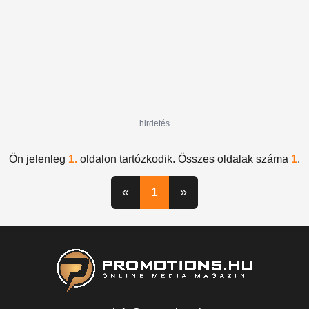
hirdetés
Ön jelenleg
1.
oldalon tartózkodik. Összes oldalak száma
1
.
«
1
»