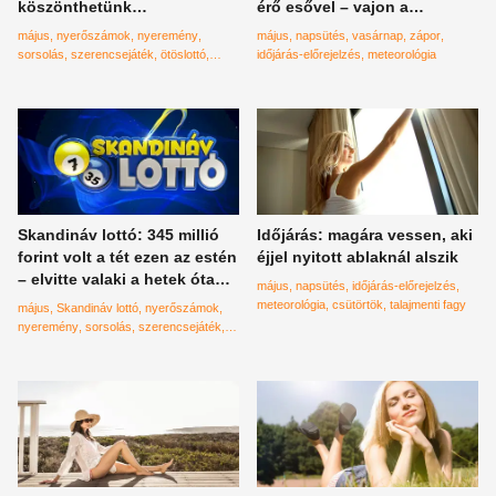
köszönthetünk
érő esővel – vajon a
Magyarországon?
hétvégénket rontják el a
május
nyerőszámok
nyeremény
május
napsütés
vasárnap
zápor
záporok?
sorsolás
szerencsejáték
ötöslottó
időjárás-előrejelzés
meteorológia
milliárd
Skandináv lottó: 345 millió
Időjárás: magára vessen, aki
forint volt a tét ezen az estén
éjjel nyitott ablaknál alszik
– elvitte valaki a hetek óta
május
napsütés
időjárás-előrejelzés
halmozódó nyereményt?
meteorológia
csütörtök
talajmenti fagy
május
Skandináv lottó
nyerőszámok
nyeremény
sorsolás
szerencsejáték
millió
szerda