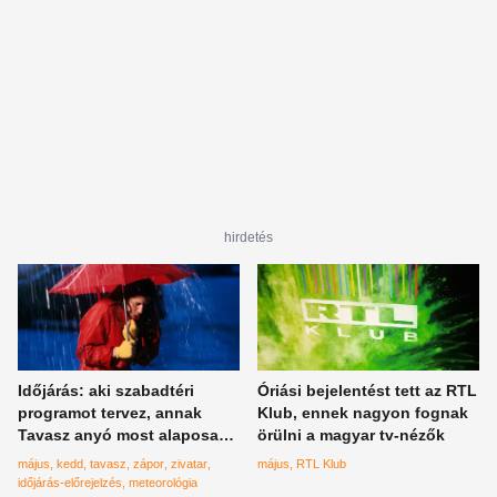
hirdetés
Időjárás: aki szabadtéri
Óriási bejelentést tett az RTL
programot tervez, annak
Klub, ennek nagyon fognak
Tavasz anyó most alaposan
örülni a magyar tv-nézők
keresztbe tesz
május
kedd
tavasz
zápor
zivatar
május
RTL Klub
időjárás-előrejelzés
meteorológia