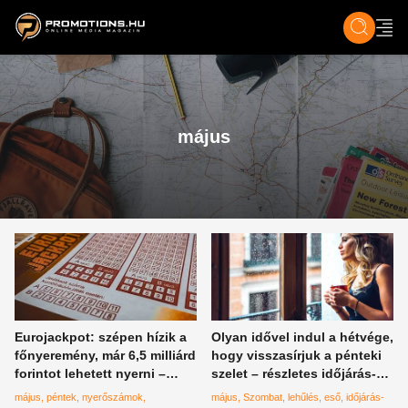
ZENE, FILM & KULT
SPORT
GASZTRO & UTAZÁS
SZÍNES
ÉLET
TECH & TU
május
Eurojackpot: szépen hízik a
Olyan idővel indul a hétvége,
főnyeremény, már 6,5 milliárd
hogy visszasírjuk a pénteki
forintot lehetett nyerni –
szelet – részletes időjárás-
végre összejött egy
jelentés
május
péntek
nyerőszámok
május
Szombat
lehűlés
eső
időjárás-