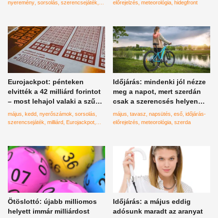
magyarnak is?
nyeremény
sorsolás
szerencsejáték
előrejelzés
meteorológia
hidegfront
Eurojackpot
milliárdos
Eurojackpot: pénteken
Időjárás: mindenki jól nézze
elvitték a 42 milliárd forintot
meg a napot, mert szerdán
– most lehajol valaki a szűk 4
csak a szerencsés helyen
milliárdért?
élők láthatják
május
kedd
nyerőszámok
sorsolás
május
tavasz
napsütés
eső
időjárás-
szerencsejáték
milliárd
Eurojackpot
előrejelzés
meteorológia
szerda
nyeremények
Ötöslottó: újabb milliomos
Időjárás: a május eddig
helyett immár milliárdost
adósunk maradt az aranyat