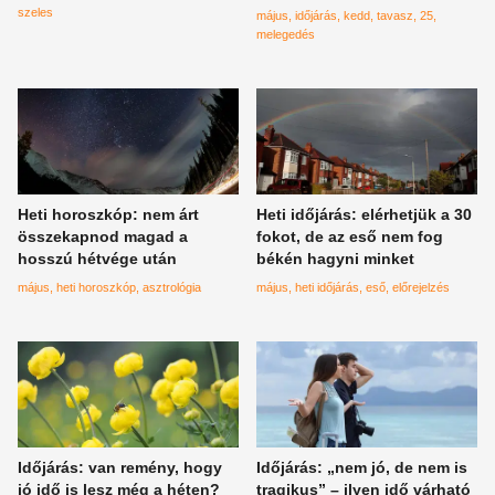
szeles
május
időjárás
kedd
tavasz
25
melegedés
Heti horoszkóp: nem árt
Heti időjárás: elérhetjük a 30
összekapnod magad a
fokot, de az eső nem fog
hosszú hétvége után
békén hagyni minket
május
heti horoszkóp
asztrológia
május
heti időjárás
eső
előrejelzés
Időjárás: van remény, hogy
Időjárás: „nem jó, de nem is
jó idő is lesz még a héten?
tragikus” – ilyen idő várható