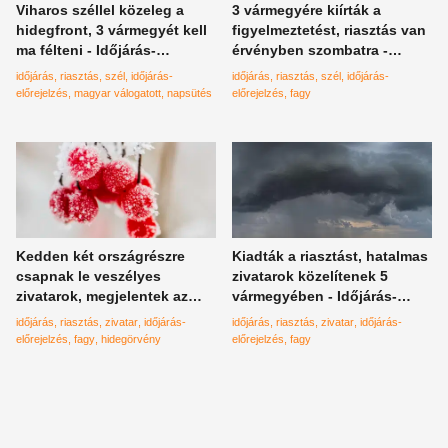
Viharos széllel közeleg a
3 vármegyére kiírták a
hidegfront, 3 vármegyét kell
figyelmeztetést, riasztás van
ma félteni - Időjárás-
érvényben szombatra -
előrejelzés
Időjárás-előrejelzés
időjárás
riasztás
szél
időjárás-
időjárás
riasztás
szél
időjárás-
előrejelzés
magyar válogatott
napsütés
előrejelzés
fagy
Kedden két országrészre
Kiadták a riasztást, hatalmas
csapnak le veszélyes
zivatarok közelítenek 5
zivatarok, megjelentek az
vármegyében - Időjárás-
első fagyok is - Időjárás-
előrejelzés
időjárás
riasztás
zivatar
időjárás-
időjárás
riasztás
zivatar
időjárás-
előrejelzés
előrejelzés
fagy
hidegörvény
előrejelzés
fagy