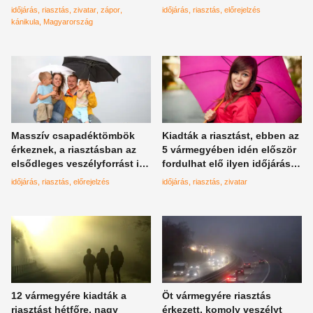
időjárás
riasztás
zivatar
zápor
időjárás
riasztás
előrejelzés
kánikula
Magyarország
Masszív csapadéktömbök
Kiadták a riasztást, ebben az
érkeznek, a riasztásban az
5 vármegyében idén először
elsődleges veszélyforrást is
fordulhat elő ilyen időjárási
említik
esemény
időjárás
riasztás
előrejelzés
időjárás
riasztás
zivatar
12 vármegyére kiadták a
Öt vármegyére riasztás
riasztást hétfőre, nagy
érkezett, komoly veszélyt