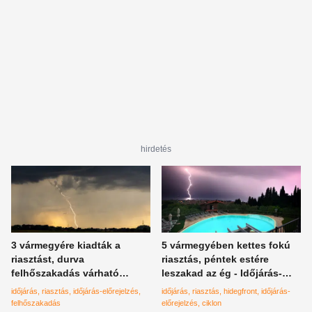
hirdetés
3 vármegyére kiadták a
5 vármegyében kettes fokú
riasztást, durva
riasztás, péntek estére
felhőszakadás várható
leszakad az ég - Időjárás-
szombaton - Időjárás-
jelentés
időjárás
riasztás
időjárás-előrejelzés
időjárás
riasztás
hidegfront
időjárás-
előrejelzés
felhőszakadás
előrejelzés
ciklon