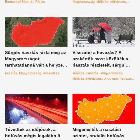
Emmanuel Macron
Párizs
Magyarország
időjárás-előrejelzés
NASA
El Nino
Sűrgős riasztás rázta meg az
Visszatér a havazás? A
Magyarországot,
szakértők most közölték a
tarthatatlanná vált a helyzet,
riasztás részleteit, sárgul
ami hamarabb
Magyarország térképe -
riasztás
Magyarország
vészjelzés
időjárás
riasztás
Magyarország
bekövetkezhet, mint
Időjárás-előrejelzés
időjárás-előrejelzés
ónos eső
havazás
gondoltuk
vasárnapi időjárás
Tévedtek az időjósok, a
Megemelték a riasztási
hófúvás mégis legalább 9
szintet, brutális hófúvás