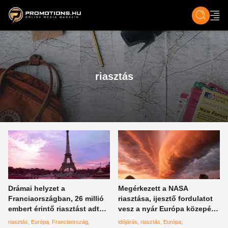
ZENE, FILM & KULT
SPORT
GASZTRO & UTAZÁS
SZÍNES
ÉLET
TECH & TU
riasztás
Drámai helyzet a
Megérkezett a NASA
Franciaországban, 26 millió
riasztása, ijesztő fordulatot
embert érintő riasztást adtak
vesz a nyár Európa közepén,
ki
Magyarországon is
riasztás
Európa
Franciaország
időjárás
riasztás
Európa