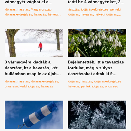
vármegyét vághat el a
teríti be 4 vármegyénket, 20
külvilágtól - Időjárás-
centi hó érkezik - Időjárás-
időjárás
riasztás
Magyarország
riasztás
időjárás-előrejelzés
pénteki
előrejelzés
előrejelzés
időjárás-előrejelzés
havazás
hétvégi
időjárás
havazás
hétvégi időjárás
időjárás
hófúvás
szombati időjárás
hófúvás
3 vármegyére kiadták a
Bejelentették, itt a tavaszias
riasztást, itt a havazás, két
fordulat, mégis súlyos
hullámban csap le az újabb
riasztásokat adtak ki 9
mediterrán ciklon - Időjárás-
vármegyére az érkező
időjárás
riasztás
időjárás-előrejelzés
időjárás
riasztás
időjárás-előrejelzés
előrejelzés
ítéletidő miatt - Időjárás-
ónos eső
keddi időjárás
havazás
hétvége
pénteki időjárás
ónos eső
előrejelzés