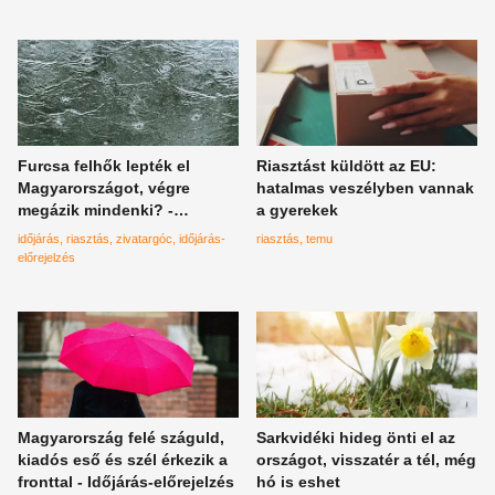
Furcsa felhők lepték el
Riasztást küldött az EU:
Magyarországot, végre
hatalmas veszélyben vannak
megázik mindenki? -
a gyerekek
Időjárás-előrejelzés
időjárás
riasztás
zivatargóc
időjárás-
riasztás
temu
előrejelzés
Magyarország felé száguld,
Sarkvidéki hideg önti el az
kiadós eső és szél érkezik a
országot, visszatér a tél, még
fronttal - Időjárás-előrejelzés
hó is eshet