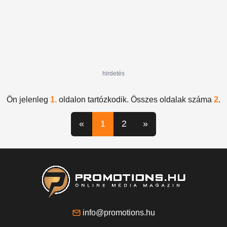
hirdetés
Ön jelenleg
1.
oldalon tartózkodik. Összes oldalak száma
2
.
«
1
2
»
info@promotions.hu