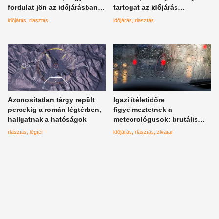
fordulat jön az időjárásban,
tartogat az időjárás
erre figyelmeztetnek most
csütörtökre
időjárás
riasztás
időjárás
riasztás
Azonosítatlan tárgy repült
Igazi ítéletidőre
percekig a román légtérben,
figyelmeztetnek a
hallgatnak a hatóságok
meteorológusok: brutális
viharok csapnak le ma
riasztás
légtér
időjárás
riasztás
zivatar
ezekben a vármegyékben