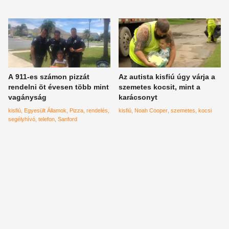
A 911-es számon pizzát
Az autista kisfiú úgy várja a
rendelni öt évesen több mint
szemetes kocsit, mint a
vagányság
karácsonyt
kisfiú
Egyesült Államok
Pizza
rendelés
kisfiú
Noah Cooper
szemetes
kocsi
segélyhívó
telefon
Sanford