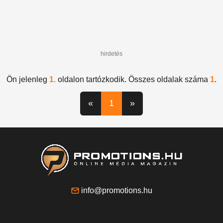
hirdetés
Ön jelenleg
1.
oldalon tartózkodik. Összes oldalak száma
1
.
«
1
»
info@promotions.hu