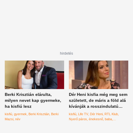
hirdetés
Berki Krisztián elárulta,
Dér Heni kisfia még meg sem
milyen nevet kap gyermeke,
született, de máris a föld alá
ha kisfiú lesz
kívánják a rosszindulatú
kommentelők
kisfiú
gyermek
Berki Krisztián
Berki
kisfiú
Life TV
Dér Heni
RTL Klub
Mazsi
név
Nyerő páros
énekesnő
baba
fenyegetés