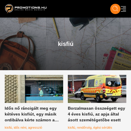
ZENE, FILM & KULT
SPORT
GASZTRO & UTAZÁS
SZÍNES
ÉLET
TECH & TU
kisfiú
Idős nő ráncigált meg egy
Borzalmasan összeégett egy
kétéves kisfiút, egy másik
4 éves kisfiú, az apja által
ordibálva kérte számon a
ásott szemétégetőbe esett
családot
kisfiú
idős néni
agresszió
kisfiú
rendőrség
égési sérülés