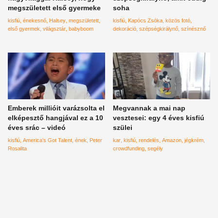
megszületett első gyermeke
soha
kisfiú
énekesnő
Halsey
megszületett
kisfiú
Kapócs Zsóka
közös fotó
első gyermek
világsztár
babyboom
dekoráció
szépségkirálynő
színésznő
Emberek millióit varázsolta el
Megvannak a mai nap
elképesztő hangjával ez a 10
vesztesei: egy 4 éves kisfiú
éves srác – videó
szülei
kisfiú
America's Got Talent
ének
Peter
kar
kisfiú
rendelés
Amazon
jégkrém
Rosalita
crowdfunding
segély