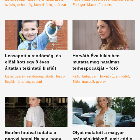
szülés
terhesség
komplikáció
császár
Euringer
Matteo Farnetire
Lecsapott a rendőrség, és
Horváth Éva bikiniben
előállított egy 9 éves,
mutatta meg hatalmas
ártatlan tekintetű kisfiút
terhespocakját – fotó
kisfiú
gyerek
rendőrség
iskola
Tesco
kisfiú
babát vár
Horváth Éva
modell
illegális
árusítás
család
Bikini
második gyerek
Extrém fotóval tudatta a
Olyat mutatott a magyar
nagyvilággal Halsey, hogy
szépségkirálynő, amit eddig