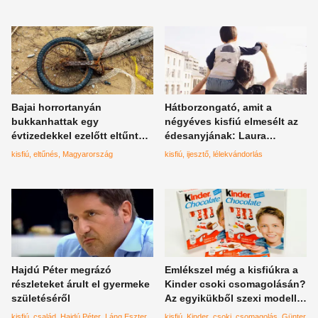
Bajai horrortanyán
Hátborzongató, amit a
bukkanhattak egy
négyéves kisfiú elmesélt az
évtizedekkel ezelőtt eltűnt
édesanyjának: Laura
kisfiú csontvázára, a szülők
könnyekben tört ki amikor
kisfiú
eltűnés
Magyarország
kisfiú
ijesztő
lélekvándorlás
a rendőrség megerősítését
meghallotta, hogyan tért
várják
vissza hozzá Luca
Hajdú Péter megrázó
Emlékszel még a kisfiúkra a
részleteket árult el gyermeke
Kinder csoki csomagolásán?
születéséről
Az egyikükből szexi modell
lett – képek
kisfiú
család
Hajdú Péter
Láng Eszter
kisfiú
Kinder
csoki
csomagolás
Günter