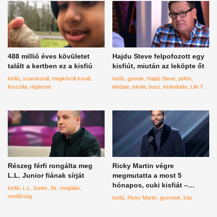
488 millió éves kövületet
Hajdu Steve felpofozott egy
talált a kertben ez a kisfiú
kisfiút, miután az leköpte őt
kisfiú
szarvkorall
megkövült korall
kisfiú
gyerek
Hajdú Steve
pofon
fosszília
régészet
leköpte
iskola
busz
kirándulás
Life TV
Bréking
kellemetlen
robogó
Részeg férfi rongálta meg
Ricky Martin végre
L.L. Junior fiának sírját
megmutatta a most 5
hónapos, cuki kisfiát –
kisfiú
L.L. Junior
Sir
rongálás
képek
rendőrség
kisfiú
Ricky Martin
gyermek
kép