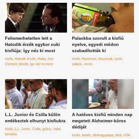
Felismerhetetlen lett a
Palackba szorult a kisfiú
Hatodik érzék egykor cuki
nyelve, egyedi módon
kisfiúja: így néz ki most
szabadították ki
kisfiú
Hatodik érzék
Haley Joel
kisfiú
Hannover
beszorult
nyelv
Osment
felnőtt
így néz ki most
palack
orvos
L.L. Junior és Csilla külön
A hatéves kisfiú minden nap
emlékeztek elhunyt kisfiukra
megeteti Alzheimer-kóros
dédijét
kisfiú
L.L. Junior
Csilla
gyász
halal
temetés
kisfiú
etetés
dédnagypapa
dédi
USA