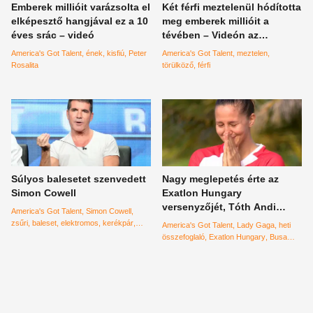
Emberek millióit varázsolta el
Két férfi meztelenül hódította
elképesztő hangjával ez a 10
meg emberek millióit a
éves srác – videó
tévében – Videón az
elképesztő produkció
America's Got Talent
ének
kisfiú
Peter
America's Got Talent
meztelen
Rosalita
törülköző
férfi
Súlyos balesetet szenvedett
Nagy meglepetés érte az
Simon Cowell
Exatlon Hungary
versenyzőjét, Tóth Andi
America's Got Talent
Simon Cowell
levetkőzött
zsűri
baleset
elektromos
kerékpár
America's Got Talent
Lady Gaga
heti
műtét
sérülés
esés
összefoglaló
Exatlon Hungary
Busa
Gabi
Tóth Andi
RTL Klub
Mellékhatás
VV Seherezádé
szexi