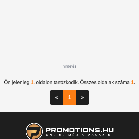
hirdetés
Ön jelenleg
1.
oldalon tartózkodik. Összes oldalak száma
1
.
«
1
»