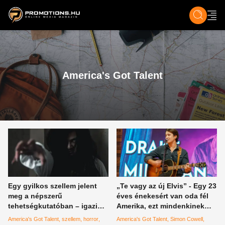
ZENE, FILM & KULT
SPORT
GASZTRO & UTAZÁS
SZÍNES
ÉLET
TECH & TU
America's Got Talent
Egy gyilkos szellem jelent
„Te vagy az új Elvis” - Egy 23
meg a népszerű
éves énekesért van oda fél
tehetségkutatóban – igazi
Amerika, ezt mindenkinek
horror volt a stúdióban
látnia kell
America's Got Talent
szellem
horror
America's Got Talent
Simon Cowell