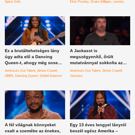
Spice Girls
Elvis Presley
Drake Milligan
country
Ez a brutáltehetséges lány
A Jackasst is
úgy adta elő a Dancing
megszégyenítő, őrült
Queen-t, ahogy még sosem
mutatvánnyal sokkolta az
hallhattad
egész világot pár brit férfi
America's Got Talent
Simon Cowell
America's Got Talent
Simon Cowell
ABBA
Dancing Queen
Debbii Dawson
Jackass
A fél világnak könnyeket
Egy 13 éves lengyel lányról
csalt a szemébe az énekes,
beszél egész Amerika –