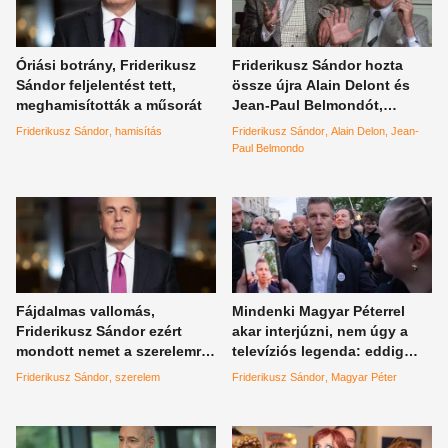
Óriási botrány, Friderikusz
Friderikusz Sándor hozta
Sándor feljelentést tett,
össze újra Alain Delont és
meghamisították a műsorát
Jean-Paul Belmondót,
megható videón a legendás
Friderikusz Sándor
hamisítás
Friderikusz Sándor
Alain Delon
Jean-
páros
Paul Belmondo
Fájdalmas vallomás,
Mindenki Magyar Péterrel
Friderikusz Sándor ezért
akar interjúzni, nem úgy a
mondott nemet a szerelemre,
televíziós legenda: eddig
erős véleménye van a
csak ő merte kimondani ezt a
Friderikusz Sándor
szerelem
Friderikusz Sándor
Magyar Péter
legendás showmannek
Tisza párt elnökéről,
határozott és karcos
véleménye van, amiből nem