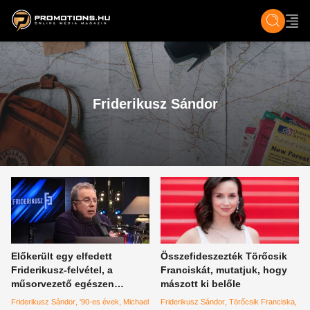
ZENE, FILM & KULT
SPORT
GASZTRO & UTAZÁS
SZÍNES
ÉLET
TECH & TU
Friderikusz Sándor
Előkerült egy elfedett
Összefideszezték Törőcsik
Friderikusz-felvétel, a
Franciskát, mutatjuk, hogy
műsorvezető egészen
mászott ki belőle
szürreális produkcióval
Friderikusz Sándor
'90-es évek
Michael
Friderikusz Sándor
Törőcsik Franciska