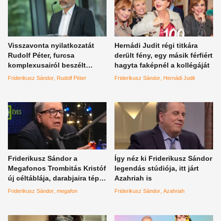
enged.
Visszavonta nyilatkozatát
Hernádi Judit régi titkára
Rudolf Péter, furcsa
derült fény, egy másik férfiért
komplexusairól beszélt
hagyta faképnél a kollégáját
egykor Friderikusz Sándor
Friderikusz Sándor
Rudolf Péter
Friderikusz Sándor
Hernádi Judit
műsorában
Friderikusz Sándor a
Így néz ki Friderikusz Sándor
Megafonos Trombitás Kristóf
legendás stúdiója, itt járt
új céltáblája, darabjaira tépte
Azahriah is
szét a népszerű tévést
Friderikusz Sándor
megafon
Friderikusz Sándor
Azahriah