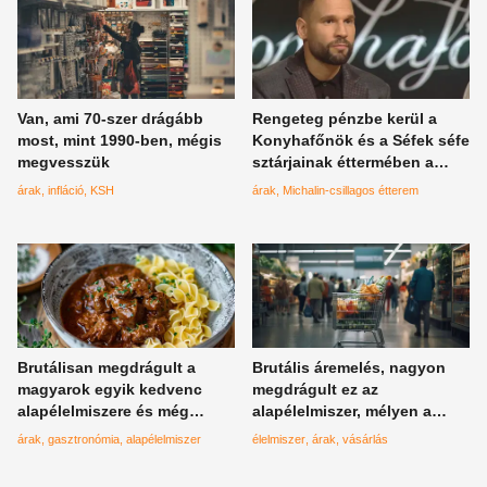
Van, ami 70-szer drágább
Rengeteg pénzbe kerül a
most, mint 1990-ben, mégis
Konyhafőnök és a Séfek séfe
megvesszük
sztárjainak éttermében a
menü, nem a magyar
árak
infláció
KSH
árak
Michalin-csillagos étterem
tárcához igazították az árakat
Brutálisan megdrágult a
Brutális áremelés, nagyon
magyarok egyik kedvenc
megdrágult ez az
alapélelmiszere és még
alapélelmiszer, mélyen a
emelkedhet az ára
zsebünkbe kell nyúlni
árak
gasztronómia
alapélelmiszer
élelmiszer
árak
vásárlás