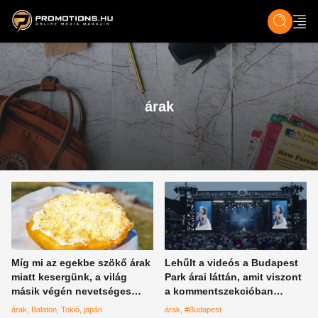
ZENE, FILM & KULT
SPORT
GASZTRO & UTAZÁS
SZÍNES
ÉLET
TECH & TU
árak
Míg mi az egekbe szökő árak
Lehűlt a videós a Budapest
miatt kesergünk, a világ
Park árai láttán, amit viszont
másik végén nevetséges
a kommentszekcióban
összegért árulják a magyarok
kapott, azt nem tette zsebre
árak
Balaton
Tokió
japán
árak
#Budapest