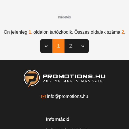
hirdetés
Ön jelenleg
1.
oldalon tartózkodik. Összes oldalak száma
2
.
«
1
2
»
info@promotions.hu
Információ