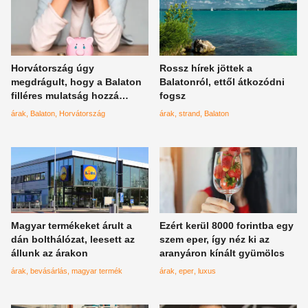
Horvátország úgy
Rossz hírek jöttek a
megdrágult, hogy a Balaton
Balatonról, ettől átkozódni
filléres mulatság hozzá
fogsz
képest
árak
Balaton
Horvátország
árak
strand
Balaton
Magyar termékeket árult a
Ezért kerül 8000 forintba egy
dán bolthálózat, leesett az
szem eper, így néz ki az
állunk az árakon
aranyáron kínált gyümölcs
árak
bevásárlás
magyar termék
árak
eper
luxus