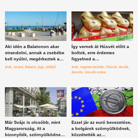
kedvencét
Aki idén a Balatonon akar
Így vernek át Húsvét előtt a
strandolni, annak a zsebébe
boltok, erre érdemes
kell nyúlni, megérkeztek a
figyelned a
pontos idei árak
nagybevásárláskor
árak
strand
Balaton
jegy
belépő
árak
nagybevásárlás
Húsvét
akciók
átverés
húsvéti sonka
Már Svájc is olcsóbb, mint
Ezzel jár az euró bevezetése,
Magyarország, itt a
a bolgárok szörnyülködnek,
bizonyíték, szörnyülködnek
közzétették az