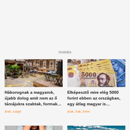
hirdetés
Háborognak a magyarok,
Elképesztő mire elég 5000
újabb dolog amit nem az ő
forint ebben az országban,
tárcájukra szabtak, forrnak
egy átlag magyar is
az indulatok
milliomos lenne
árak
sziget
árak
Irak
forint