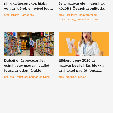
ránk karácsonykor, hiába
és a magyar élelmiszerárak
volt az ígéret, ennyivel fog
között? Összehasonlították,
többe kerülni minden
rendkívüli az eredmény
árak
infláció
karácsony
árak
Lidl
forint
Magyarország
Németország
áruházlánc
Euro
Dubaji óriásbevásárlást
Előkerült egy 2020-as
csinált egy magyar, padlót
magyar bevásárlás blokkja,
fogsz az ottani áraktól
az áraktól padlót fogsz,
összehasonlították a
bolt
árak
forint
szupermarket
Dubai
árak
drágulás
infláció
mostaniakkal