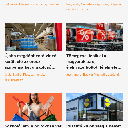
a magyarok a videón
áremelkedéseket
bolt
árak
Magyarország
svájc
banán
bolt
árak
Németország
Euro
Bulgária
euró bevezetés
Újabb megdöbbentő videó
Tömegével lepik el a
került elő az orosz
magyarok az új
szupermarket gigaolcsó
élelmiszerboltot, félelmetes
termékeiről, valami nagyon
jelentek játszódtak le
árak
Basket Plus
termékek
árak
mere
Basket Plus
sör
vásárlók
furcsa
tisztítószerek
Sokkoló, ami a boltokban vár
Pusztító különbség a német