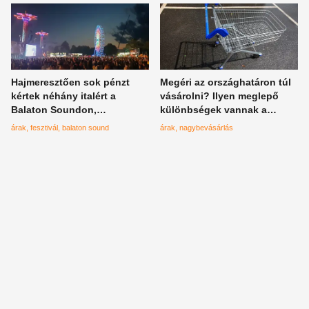
Hajmeresztően sok pénzt
Megéri az országhatáron túl
kértek néhány italért a
vásárolni? Ilyen meglepő
Balaton Soundon,
különbségek vannak a
vagyonokba kerülhetett a
legnépszerűbb termékek
árak
fesztivál
balaton sound
árak
nagybevásárlás
négynapos buli
árában