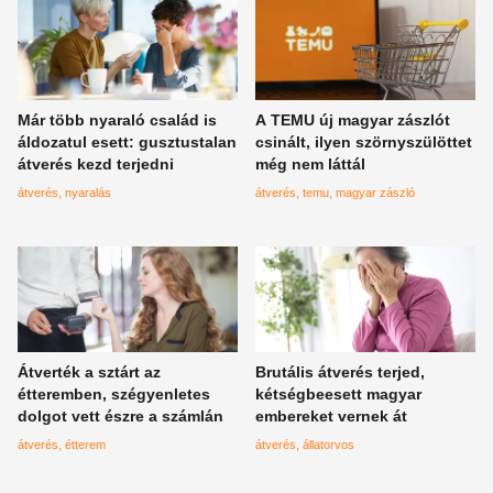
Már több nyaraló család is
A TEMU új magyar zászlót
áldozatul esett: gusztustalan
csinált, ilyen szörnyszülöttet
átverés kezd terjedni
még nem láttál
átverés
nyaralás
átverés
temu
magyar zászló
Átverték a sztárt az
Brutális átverés terjed,
étteremben, szégyenletes
kétségbeesett magyar
dolgot vett észre a számlán
embereket vernek át
átverés
étterem
átverés
állatorvos