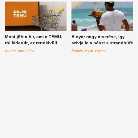
Most jött a hír, ami a TEMU-
A nyár nagy átverése, így
ról kiderült, az rendkívüli
szívja le a pénzt a strandbüfé
átverés
temu
Kína
átverés
#nyár
Balaton