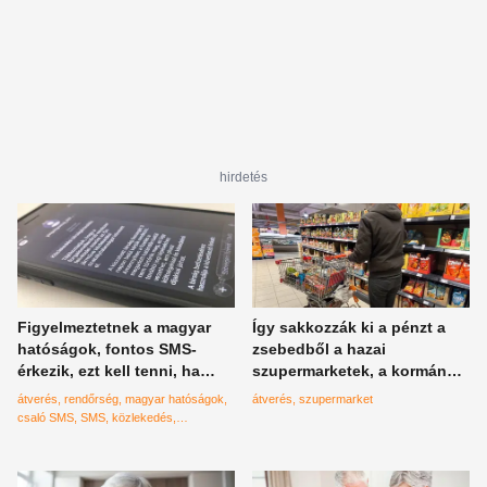
hirdetés
Figyelmeztetnek a magyar
Így sakkozzák ki a pénzt a
hatóságok, fontos SMS-
zsebedből a hazai
érkezik, ezt kell tenni, ha
szupermarketek, a kormány
megkaptad
már listázza a tetteseket
átverés
rendőrség
magyar hatóságok
átverés
szupermarket
csaló SMS
SMS
közlekedés
közlekedési bírság