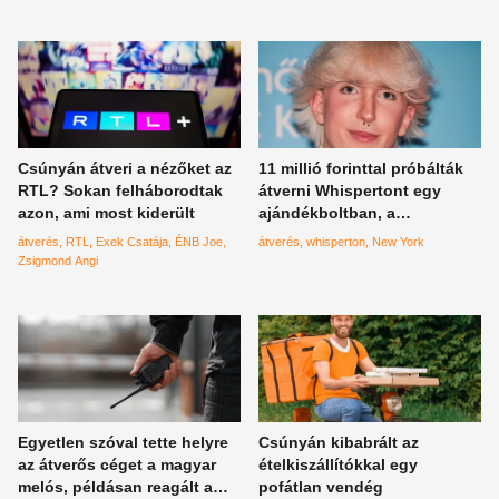
Csúnyán átveri a nézőket az
11 millió forinttal próbálták
RTL? Sokan felháborodtak
átverni Whispertont egy
azon, ami most kiderült
ajándékboltban, a
bankkártyájára utaztak
átverés
RTL
Exek Csatája
ÉNB Joe
átverés
whisperton
New York
Zsigmond Angi
Egyetlen szóval tette helyre
Csúnyán kibabrált az
az átverős céget a magyar
ételkiszállítókkal egy
melós, példásan reagált a
pofátlan vendég