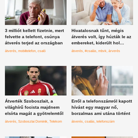
3 milliót kellett fizetnie, mert
Hivatalosnak tűnt, mégis
felvette a telefont, csúnya
átverés volt, így húzták le az
átverés terjed az országban
embereket, kiderült hol
próbálják csőbe húzni a
átverés
mobiltelefon
csaló
átverés
#csalás
mbvk
árverés
magyarokat
Átverték Szoboszlait, a
Erről a telefonszámról kapott
világhírű focista majdnem
hívást egy magyar nő,
elsírta magát a gyötrelemtől
borzalmas ami utána történt
átverés
Szoboszlai Dominik
Telekom
átverés
csalás
telefonszám