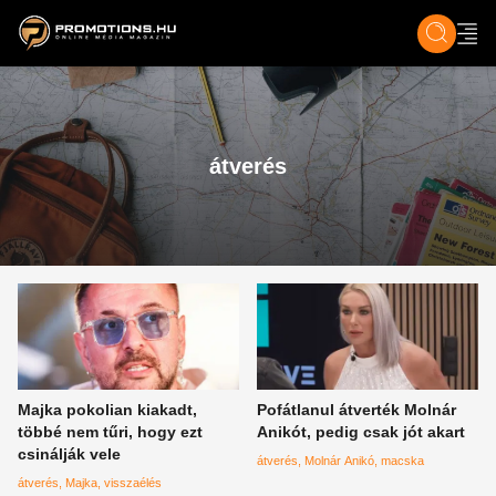
ZENE, FILM & KULT
SPORT
GASZTRO & UTAZÁS
SZÍNES
ÉLET
TECH & TU
átverés
Majka pokolian kiakadt,
Pofátlanul átverték Molnár
többé nem tűri, hogy ezt
Anikót, pedig csak jót akart
csinálják vele
átverés
Molnár Anikó
macska
átverés
Majka
visszaélés