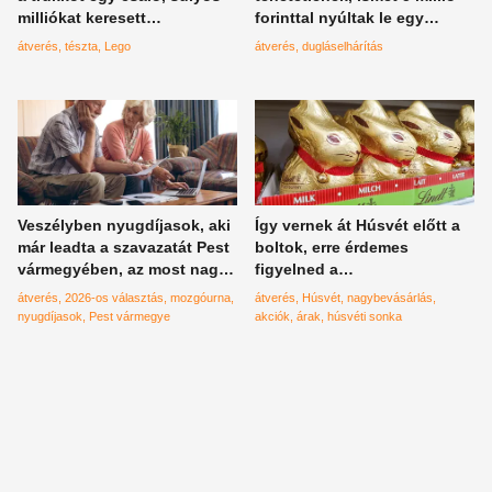
milliókat keresett
forinttal nyúltak le egy
száaztésztával
nyugdíjast
átverés
tészta
Lego
átverés
dugláselhárítás
Veszélyben nyugdíjasok, aki
Így vernek át Húsvét előtt a
már leadta a szavazatát Pest
boltok, erre érdemes
vármegyében, az most nagy
figyelned a
bajban van
nagybevásárláskor
átverés
2026-os választás
mozgóurna
átverés
Húsvét
nagybevásárlás
nyugdíjasok
Pest vármegye
akciók
árak
húsvéti sonka