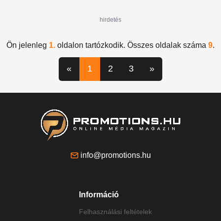
hirdetés
Ön jelenleg
1.
oldalon tartózkodik. Összes oldalak száma
9
.
«
1
2
3
»
info@promotions.hu
Információ
Felhasználási feltételek