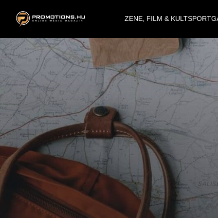
ZENE, FILM & KULT
SPORT
G