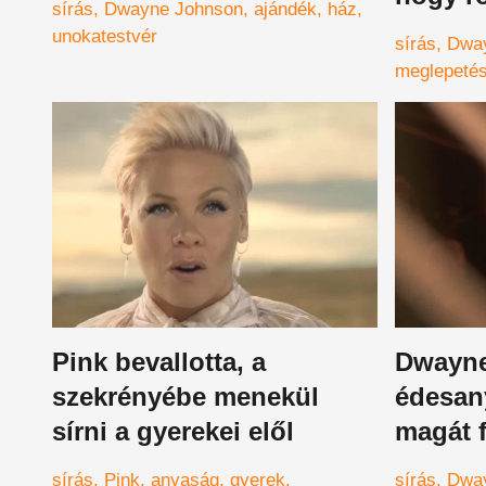
sírás
Dwayne Johnson
ajándék
ház
unokatestvér
sírás
Dwa
meglepeté
Pink bevallotta, a
Dwayn
szekrényébe menekül
édesany
sírni a gyerekei elől
magát f
ajándé
sírás
Pink
anyaság
gyerek
sírás
Dwa