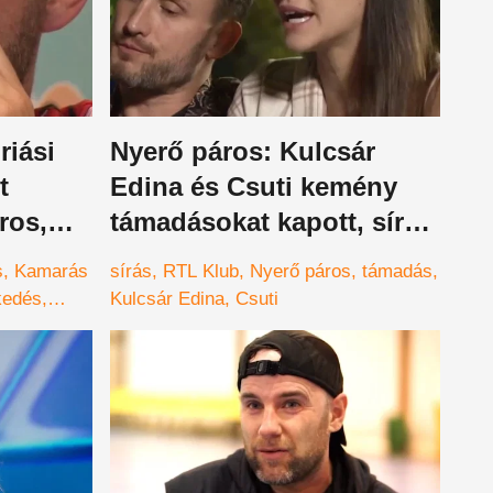
riási
Nyerő páros: Kulcsár
t
Edina és Csuti kemény
ros,
támadásokat kapott, sírás
videó
lett a vége – videó
s
Kamarás
sírás
RTL Klub
Nyerő páros
támadás
kedés
Kulcsár Edina
Csuti