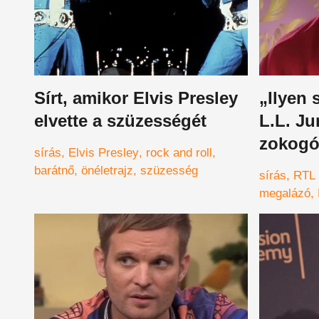
Sírt, amikor Elvis Presley
„Ilyen s
elvette a szüzességét
L.L. Ju
zokogó
sírás
Elvis Presley
rock and roll
barátnő
önéletrajz
szüzesség
sírás
RTL 
megalázó
Junior
Kár
Ferenc
Kö