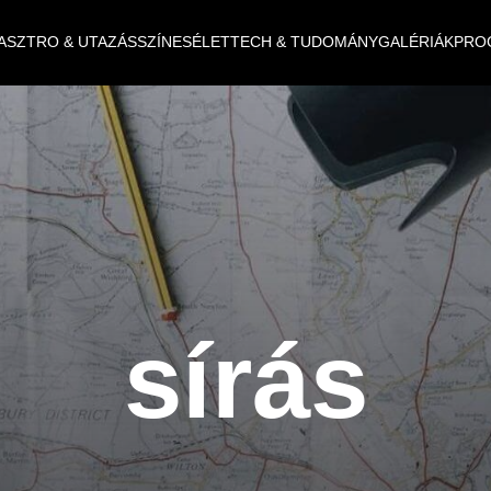
ASZTRO & UTAZÁS
SZÍNES
ÉLET
TECH & TUDOMÁNY
GALÉRIÁK
PRO
sírás