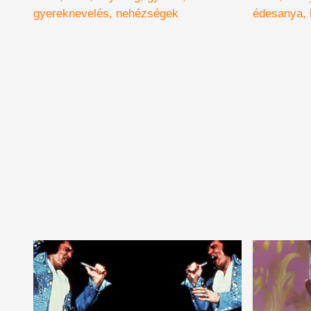
videó
gyereknevelés
nehézségek
édesanya