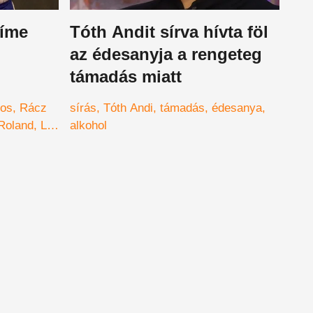
 íme
Tóth Andit sírva hívta föl
az édesanyja a rengeteg
támadás miatt
kos
Rácz
sírás
Tóth Andi
támadás
édesanya
Roland
Li
alkohol