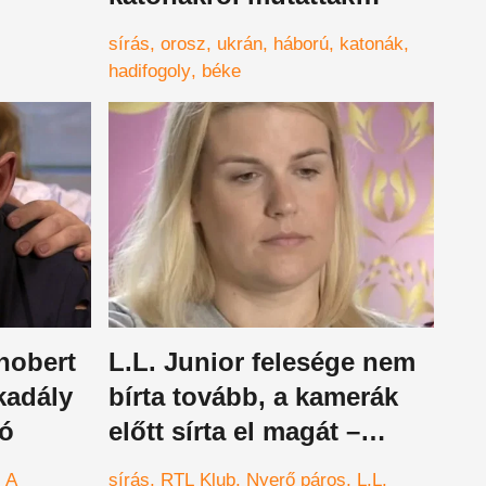
videókat az ukránok
sírás
orosz
ukrán
háború
katonák
hadifogoly
béke
chobert
L.L. Junior felesége nem
kadály
bírta tovább, a kamerák
eó
előtt sírta el magát –
videó
A
sírás
RTL Klub
Nyerő páros
L.L.