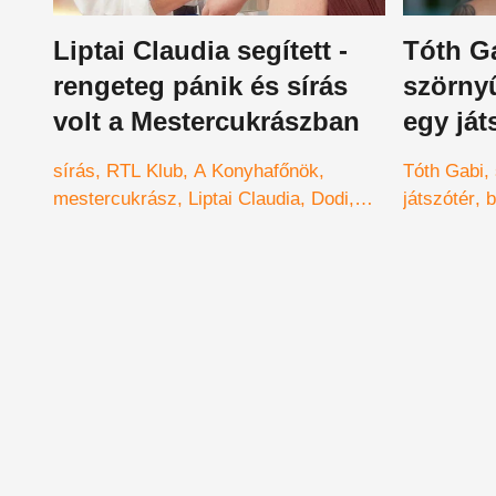
Liptai Claudia segített -
Tóth Ga
rengeteg pánik és sírás
szörny
volt a Mestercukrászban
egy ját
énekesn
sírás
RTL Klub
A Konyhafőnök
Tóth Gabi
mestercukrász
Liptai Claudia
Dodi
játszótér
b
Rebeka