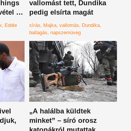
Things
vallomást tett, Dundika
vétel is
pedig elsírta magát
x
Eddie
sírás
Majka
vallomás
Dundika
ballagás
napszemüveg
ivel
„A halálba küldtek
djuk,
minket” – síró orosz
katonákról mutattak