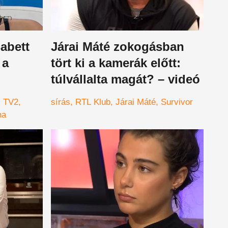
Babett
Járai Máté zokogásban
 a
tört ki a kamerák előtt:
túlvállalta magát? – videó
TV2
sírás
RTL Klub
Járai Máté
Survivor
na