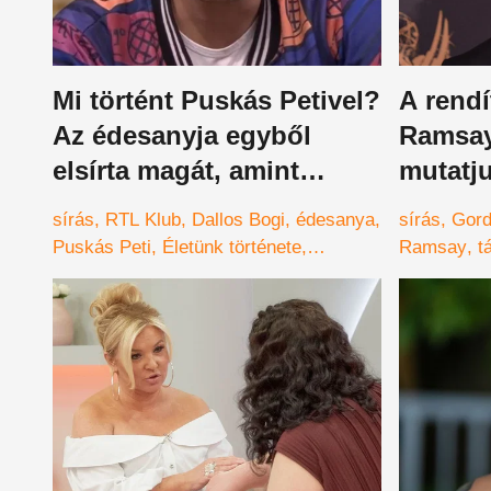
Mi történt Puskás Petivel?
A rend
Az édesanyja egyből
Ramsay 
elsírta magát, amint
mutatju
meglátta őt! – videó
meg így
sírás
RTL Klub
Dallos Bogi
édesanya
sírás
Gor
Puskás Peti
Életünk története
Ramsay
t
Friderikusz Sándor