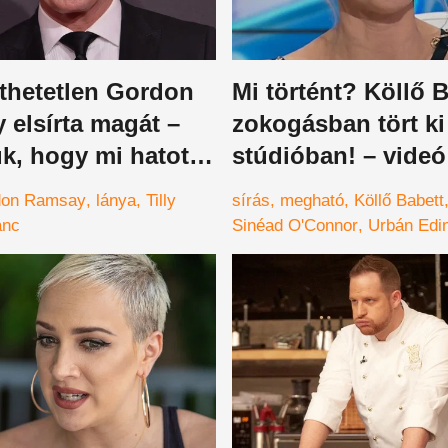
íthetetlen Gordon
Mi történt? Köllő 
elsírta magát –
zokogásban tört ki
k, hogy mi hatotta
stúdióban! – videó
 a séfet
don Ramsay
lánya
Tilly
sírás
megható
Köllő Babett
ánc
Sinéad O'Connor
Urbán Edi