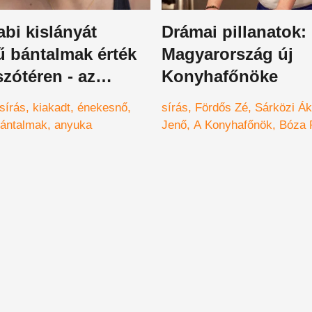
bi kislányát
Drámai pillanatok:
ű bántalmak érték
Magyarország új
szótéren - az
Konyhafőnöke
ő teljesen kiakadt
sírás
kiakadt
énekesnő
sírás
Fördős Zé
Sárközi Á
ántalmak
anyuka
Jenő
A Konyhafőnök
Bóza 
Mengyi
Győztes