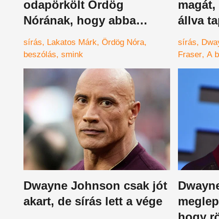
odapörkölt Ördög
magát, 
Nórának, hogy abba
állva t
mindenki belepirult
filmjét
sírás
Lakatos Márk
Ördög Nóra
sírás
Dwa
Johnson
beszólás
smink
Fraser
A b
ováció
Dwayne Johnson csak jót
Dwayne
akart, de sírás lett a vége
meglept
hogy rö