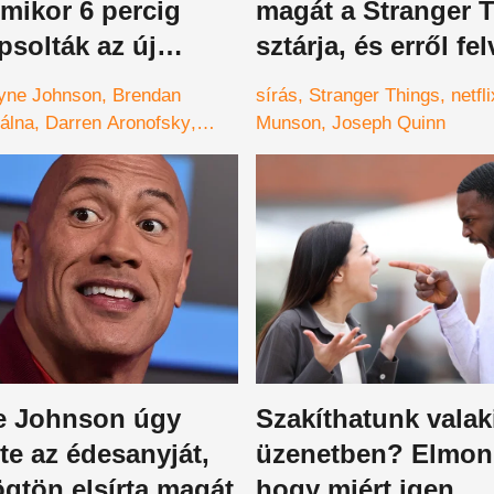
mikor 6 percig
magát a Stranger 
apsolták az új
sztárja, és erről fel
 - Még Dwayne
készült
yne Johnson
Brendan
sírás
Stranger Things
netfli
 is gratulált
álna
Darren Aronofsky
Munson
Joseph Quinn
 Johnson úgy
Szakíthatunk valak
e az édesanyját,
üzenetben? Elmon
gtön elsírta magát
hogy miért igen