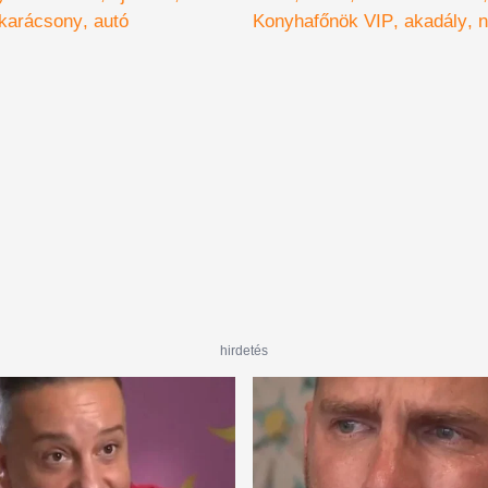
karácsony
autó
Konyhafőnök VIP
akadály
n
győzelem
hirdetés