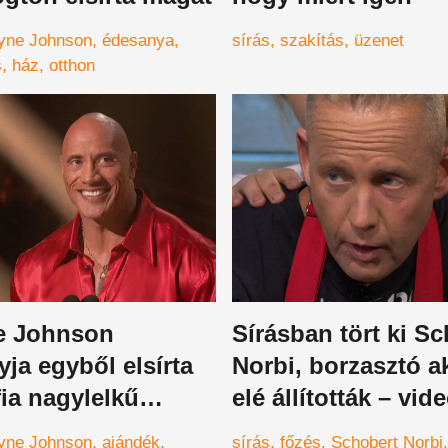
yne Johnson
édesanya
sírás
szakítás
üzenet
s
ház
otthon
e Johnson
Sírásban tört ki S
ja egyből elsírta
Norbi, borzasztó a
ia nagylelkű
elé állították – vid
kától – megható
yne Johnson
ajándék
sírás
főzés
Schobert Norbi