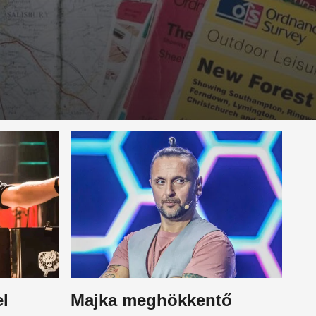
el
Majka meghökkentő