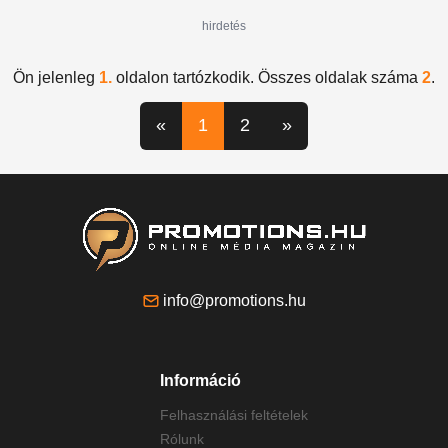
hirdetés
Ön jelenleg
1.
oldalon tartózkodik. Összes oldalak száma
2
.
«
1
2
»
info@promotions.hu
Információ
Felhasználási feltételek
Rólunk