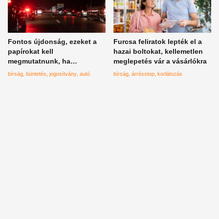
Fontos újdonság, ezeket a
Furcsa feliratok lepték el a
papírokat kell
hazai boltokat, kellemetlen
megmutatnunk, ha
meglepetés vár a vásárlókra
igazoltatnak
bírság
büntetés
jogosítvány
autó
bírság
árrésstop
korlátozás