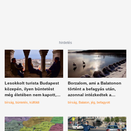
hirdetés
Lesokkolt turista Budapest
Borzalom, ami a Balatonon
közepén, ilyen büntetést
történt a befagyás után,
még életében nem kapott,
azonnal intézkedtek a
mint nálunk
rendőrök
bírság
büntetés
külföldi
bírság
Balaton
jég
befagyott