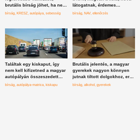
brutális bírság jöhet, ha nem
látogatnak, érdemes
figyelsz erre
felkészülni
bírság
KRESZ
autópáya
sebesség
bírság
NAV
ellenőrzés
Találtak egy kiskaput, így
Brutális jelentés, a magyar
nem kell kifizetned a magyar
gyerekek nagyon könnyen
autópályán összeszedett
jutnak tiltott dolgokhoz, erre
büntetést
figyelmeztetnek a hatóságok
bírság
autópálya-matrica
kiskapu
bírság
alkohol
gyerekek