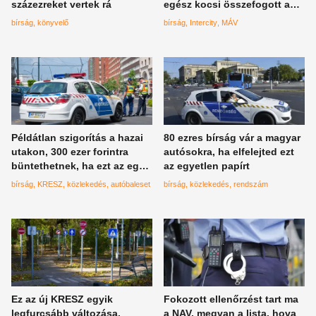
százezreket vertek rá
egész kocsi összefogott a
kaller ellen
bírság
könyvelő
bírság
Intercity
MÁV
Példátlan szigorítás a hazai
80 ezres bírság vár a magyar
utakon, 300 ezer forintra
autósokra, ha elfelejted ezt
büntethetnek, ha ezt az egy
az egyetlen papírt
dolgot elfelejted az úton
bírság
KRESZ
közlekedés
autóbaleset
bírság
közlekedés
rendszám
Ez az új KRESZ egyik
Fokozott ellenőrzést tart ma
legfurcsább változása,
a NAV, megvan a lista, hova