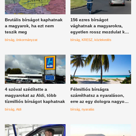
Brutális bírságot kaphatnak
156 ezres bírságot
a magyarok, ha ezt nem
vághatnak a magyarokra,
teszik meg
egyetlen rossz mozdulat kell
csak az autós
bírság
önkormányzat
bírság
KRESZ
közlekedés
közlekedésben
4 szóval szédítette a
Félmilliós bírságra
magyarokat az Aldi, több
számíthatsz a nyaraláson,
tízmilliós bírságot kaphatnak
erre az egy dologra nagyon
figyelj
bírság
Aldi
bírság
nyaralás