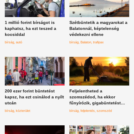
1 millió forint bírságot is
Szétbüntetik a magyarokat a
kaphatsz, ha ezt teszed a
Balatonnál, képtelenség
kocsiddal
védekezni ellene
bírság
autó
bírság
Balaton
trafipax
200 ezer forint büntetést
Feljelentheted a
kapsz, ha ezt csinálod a nyílt
szomszédod, ha ekkor
utcán
fűnyírózik, gigabüntetést
kaphat
bírság
közterület
bírság
feljelentés
szomszéd