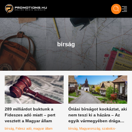
ZENE, FILM & KULT
SPORT
GASZTRO & UTAZÁS
SZÍNES
ÉLET
TECH & TU
bírság
289 milliárdot buktunk a
Óriási bírságot kockáztat, aki
Fideszes adó miatt – pert
nem teszi ki a házára – Az
vesztett a Magyar állam
egyik vármegyében drága
fényképek készülnek
bírság
Fidesz adó
magyar állam
bírság
Magyarország
szabolcs-