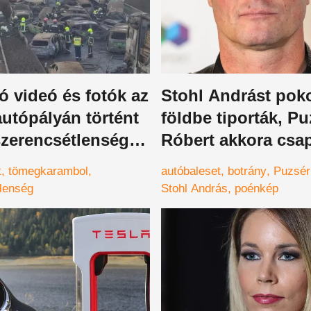
 videó és fotók az
Stohl Andrást pok
utópályán történt
földbe tiporták, Pu
zerencsétlenségrő
Róbert akkora csa
mért a színészre, 
t
tömegkarambol
autóbaleset
botrány
Puzsér
fal adta a másikat
lenség
Stohl András
poénkép