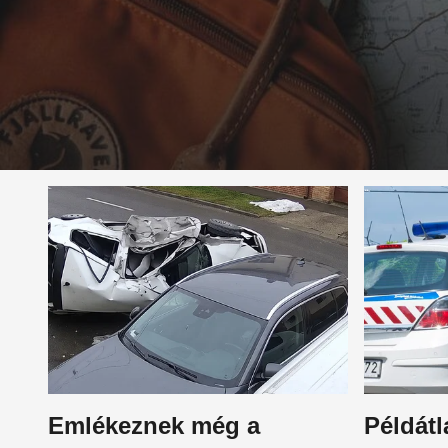
Emlékeznek még a
Példátl