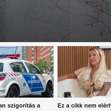
an szigorítás a
Ez a cikk nem elér