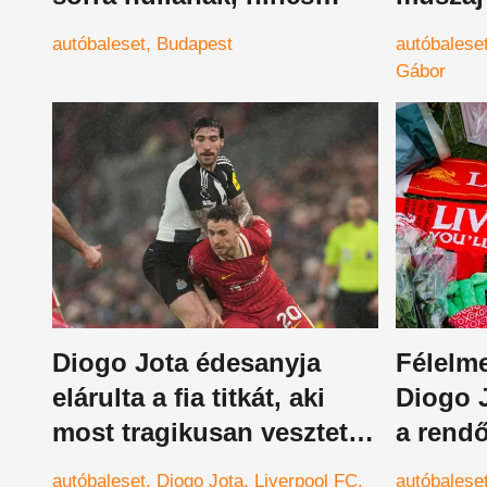
menekvés, megrázó videó
Móniká
autóbaleset
Budapest
autóbalese
érkezett
Gábor
Diogo Jota édesanyja
Félelme
elárulta a fia titkát, aki
Diogo J
most tragikusan vesztette
a rend
életét az öccsével
nyilván
autóbaleset
Diogo Jota
Liverpool FC
autóbalese