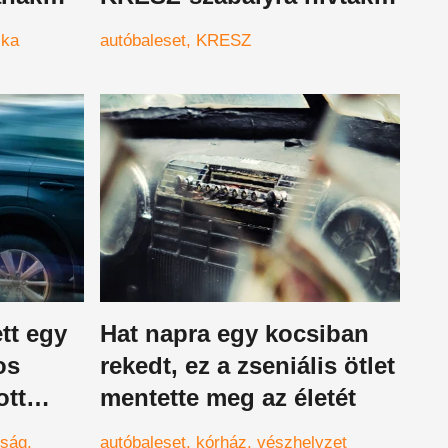
etett
fel a figyelmet
ika
autóbaleset
KRESZ
tt egy
Hat napra egy kocsiban
os
rekedt, ez a zseniális ötlet
ott
mentette meg az életét
rság
autóbaleset
kórház
vészhelyzet