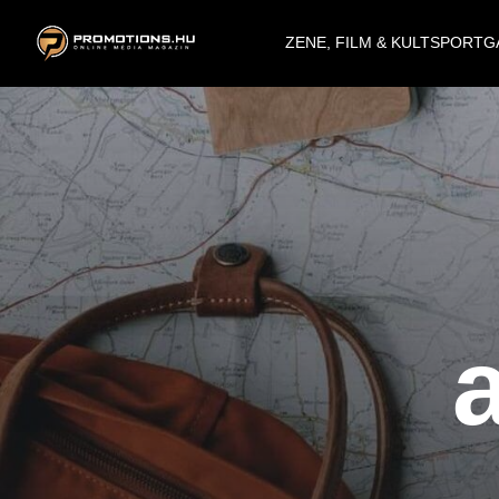
ZENE, FILM & KULT
SPORT
G