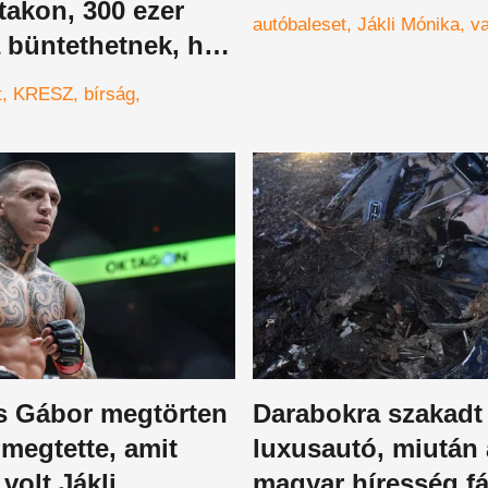
takon, 300 ezer
autóbaleset
Jákli Mónika
va
a büntethetnek, ha
egy dolgot
t
KRESZ
bírság
ted az úton
s
s Gábor megtörten
Darabokra szakadt
, megtette, amit
luxusautó, miután 
volt Jákli
magyar híresség f