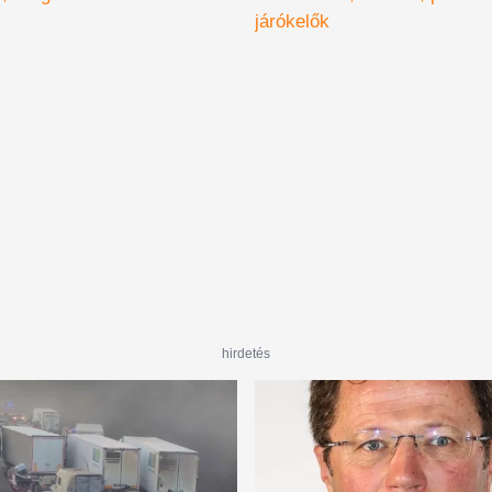
üli részleteket
járókelők
hirdetés