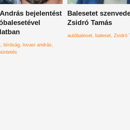
András bejelentést
Balesetet szenvede
tóbalesetével
Zsidró Tamás
latban
autóbaleset
baleset
Zsidró
t
bíróság
lovasi andrás
büntetés