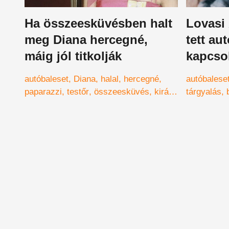
Ha összeesküvésben halt
Lovasi 
meg Diana hercegné,
tett au
máig jól titkolják
kapcso
autóbaleset
Diana
halal
hercegné
autóbalese
paparazzi
testőr
összeesküvés
királyi
tárgyalás
család