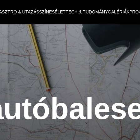
ASZTRO & UTAZÁS
SZÍNES
ÉLET
TECH & TUDOMÁNY
GALÉRIÁK
PRO
autóbalese