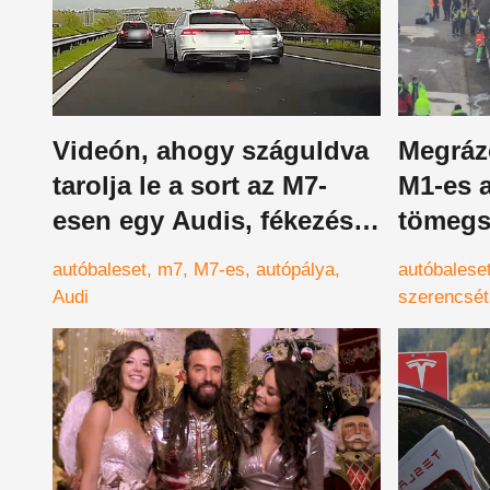
Videón, ahogy száguldva
Megrázó
tarolja le a sort az M7-
M1-es a
esen egy Audis, fékezés
tömegs
nélkül csapódott a többi
l
autóbaleset
m7
M7-es
autópálya
autóbalese
autó közé
Audi
szerencsét