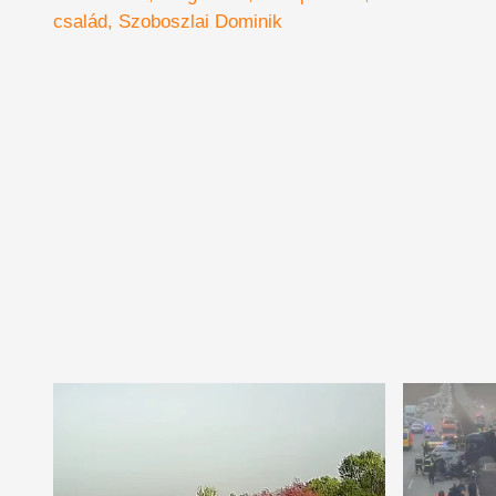
rendkív
család
Szoboszlai Dominik