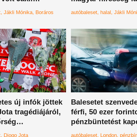
val kapcsolatban
csapódott, nem leh
t
Jákli Mónika
Boráros
autóbaleset
halal
Jákli Món
már megmenteni
tes új infók jöttek
Balesetet szenvede
ota tragédiájáról,
férfi, 50 ezer forint
őrség
pénzbüntetést kap
osságra hozta a
miatta
t
Diogo Jota
autóbaleset
London
pénzbí