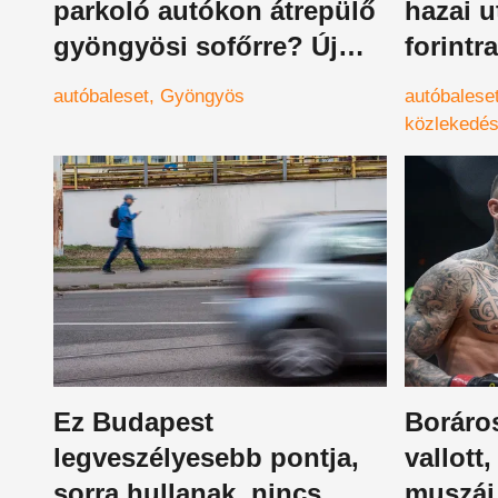
parkoló autókon átrepülő
hazai u
gyöngyösi sofőrre? Új
forintr
fejlemény történt a januári
ezt az 
autóbaleset
Gyöngyös
autóbalese
baleset ügyében!
elfelej
közlekedé
Ez Budapest
Boráro
legveszélyesebb pontja,
vallott
sorra hullanak, nincs
muszáj 