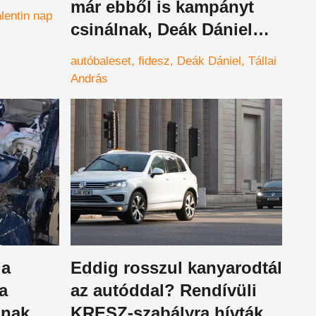
már ebből is kampányt
lentin nap
csinálnak, Deák Dániel
szavai kiverték a
autóbaleset
fidesz
Deák Dániel
Tállai
biztosítékot
András
 a
Eddig rosszul kanyarodtál
a
az autóddal? Rendívüli
ának
KRESZ-szabályra hívták