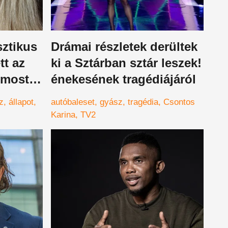
sztikus
Drámai részletek derültek
tt az
ki a Sztárban sztár leszek!
 most a
énekesének tragédiájáról
z
állapot
autóbaleset
gyász
tragédia
Csontos
Karina
TV2