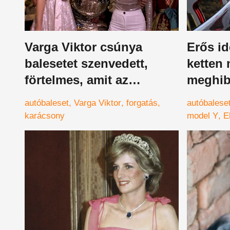
Varga Viktor csúnya
Erős i
balesetet szenvedett,
ketten
förtelmes, amit az
meghib
autójával művelt
miatt, 
autóbaleset
Varga Viktor
forgatás
autóbalese
megkérd
karácsony
model Y
E
meghibáso