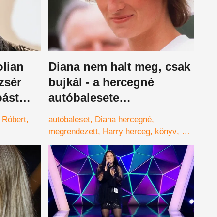
olian
Diana nem halt meg, csak
zsér
bujkál - a hercegné
pást
autóbalesete
hogy a
megrendezett volt a fiatal
 Róbert
autóbaleset
Diana hercegné
Harry szerint
megrendezett
Harry herceg
könyv
brit
királyi család